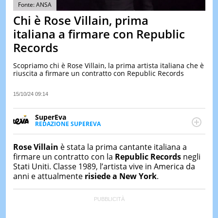
&
Fonte: ANSA
TEST
Chi è Rose Villain, prima
MUSIC
italiana a firmare con Republic
&
Records
SPETT
LE
Scopriamo chi è Rose Villain, la prima artista italiana che è
NOTIZI
riuscita a firmare un contratto con Republic Records
DI
OGGI
15/10/24 09:14
LE
NOTIZI
SuperEva
DI
REDAZIONE SUPEREVA
IERI
FACEBOOK
SuperEva è il magazine di Italiaonline dedicato a
trend, curiosità, entertainment e “feel-good news”.
CONTAT
Rose Villain
è stata la prima cantante italiana a
Pensato per tutti ma soprattutto per la GenZ, molto
firmare un contratto con la
Republic Records
negli
“social” e sempre in cerca di notizie originali. Dalle
Stati Uniti. Classe 1989, l’artista vive in America da
tendenze del momento ai fatti più strani alle
anni e attualmente
risiede a New York
.
scoperte più divertenti: mille storie da scoprire ogni
giorno”