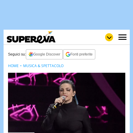
Seguici su:
Google Discover
Fonti preferite
HOME
MUSICA & SPETTACOLO
NEWS
LOL
GULP
LOVE
STORIE
VIDEO
WOW
POP
CURIOS
CINEM
& TV
QUIZ