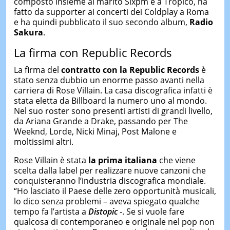
composto insieme al marito Sixpm e a Tropico, ha
fatto da supporter ai concerti dei Coldplay a Roma
e ha quindi pubblicato il suo secondo album,
Radio
Sakura
.
La firma con Republic Records
La firma del
contratto con la Republic Records
è
stato senza dubbio un enorme passo avanti nella
carriera di Rose Villain. La casa discografica infatti è
stata eletta da Billboard la numero uno al mondo.
Nel suo roster sono presenti artisti di grandi livello,
da Ariana Grande a Drake, passando per The
Weeknd, Lorde, Nicki Minaj, Post Malone e
moltissimi altri.
Rose Villain è stata
la prima italiana
che viene
scelta dalla label per realizzare nuove canzoni che
conquisteranno l’industria discografica mondiale.
“Ho lasciato il Paese delle zero opportunità musicali,
lo dico senza problemi – aveva spiegato qualche
tempo fa l’artista a
Distopic
-. Se si vuole fare
qualcosa di contemporaneo e originale nel pop non