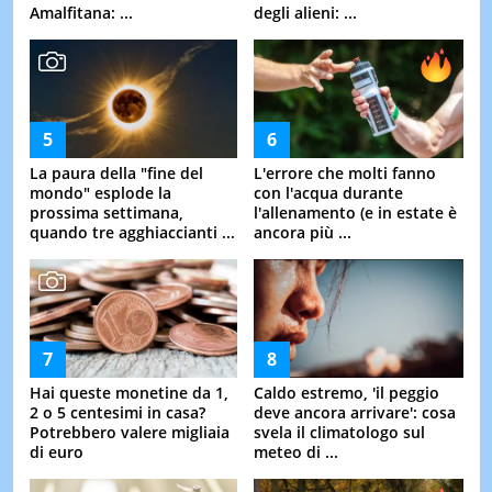
Amalfitana: ...
degli alieni: ...
La paura della "fine del
L'errore che molti fanno
mondo" esplode la
con l'acqua durante
prossima settimana,
l'allenamento (e in estate è
quando tre agghiaccianti ...
ancora più ...
Hai queste monetine da 1,
Caldo estremo, 'il peggio
2 o 5 centesimi in casa?
deve ancora arrivare': cosa
Potrebbero valere migliaia
svela il climatologo sul
di euro
meteo di ...