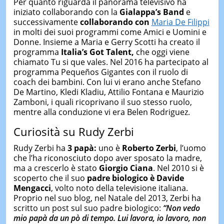
Per quanto riguarda il panorama televisivo ha
iniziato collaborando con la
Gialappa’s Band
e
successivamente
collaborando con
Maria De Filippi
in molti dei suoi programmi come Amici e Uomini e
Donne. Insieme a Maria e Gerry Scotti ha creato il
programma
Italia’s Got Talent,
che oggi viene
chiamato Tu si que vales. Nel 2016 ha partecipato al
programma Pequeños Gigantes con il ruolo di
coach dei bambini. Con lui vi erano anche Stefano
De Martino, Kledi Kladiu, Attilio Fontana e Maurizio
Zamboni, i quali ricoprivano il suo stesso ruolo,
mentre alla conduzione vi era Belen Rodriguez.
Curiosità su Rudy Zerbi
Rudy Zerbi ha
3 papà:
uno è
Roberto Zerbi
, l’uomo
che l’ha riconosciuto dopo aver sposato la madre,
ma a crescerlo è stato
Giorgio Ciana
. Nel 2010 si è
scoperto che il suo
padre biologico è Davide
Mengacci
, volto noto della televisione italiana.
Proprio nel suo blog, nel Natale del 2013, Zerbi ha
scritto un post sul suo padre biologico:
“Non vedo
mio papà da un pò di tempo. Lui lavora, io lavoro, non