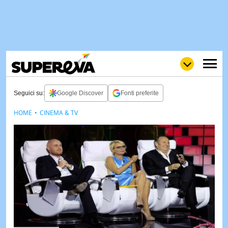
Seguici su:
Google Discover
Fonti preferite
HOME
CINEMA & TV
NEWS
LOL
GULP
LOVE
STORIE
VIDEO
WOW
POP
CURIOS
CINEM
& TV
QUIZ