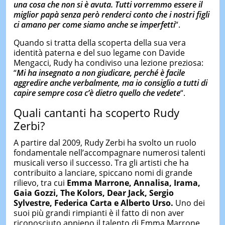
una cosa che non si è avuta. Tutti vorremmo essere il
miglior papà senza però renderci conto che i nostri figli
ci amano per come siamo anche se imperfetti
“.
Quando si tratta della scoperta della sua vera
identità paterna e del suo legame con Davide
Mengacci, Rudy ha condiviso una lezione preziosa:
“
Mi ha insegnato a non giudicare, perché è facile
aggredire anche verbalmente, ma io consiglio a tutti di
capire sempre cosa c’è dietro quello che vedete
“.
Quali cantanti ha scoperto Rudy
Zerbi?
A partire dal 2009, Rudy Zerbi ha svolto un ruolo
fondamentale nell’accompagnare numerosi talenti
musicali verso il successo. Tra gli artisti che ha
contribuito a lanciare, spiccano nomi di grande
rilievo, tra cui
Emma Marrone, Annalisa, Irama,
Gaia Gozzi, The Kolors, Dear Jack, Sergio
Sylvestre, Federica Carta e Alberto Urso.
Uno dei
suoi più grandi rimpianti è il fatto di non aver
riconosciuto appieno il talento di Emma Marrone