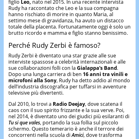
figlio
Leo,
nato nel 2015. In una recente intervista
Rudy ha raccontato che Leo e la sua compagna
hanno rischiato di morire in quanto Maria, al
settimo mese di gravidanza, ha avuto un distacco
totale della placenta. Fortunatamente oggi è solo un
brutto ricordo e mamma e figlio stanno benissimo.
Perché Rudy Zerbi è famoso?
Rudy Zerbi è diventato una star grazie alle sue
interviste spassose a celebrità internazionali e alle
sue collaborazioni folli con la
Gialappa’s Band
.
Dopo una lunga carriera di ben
16 anni tra vinili e
microfoni alla Sony
, Rudy ha detto addio al mondo
dell’industria discografica per tuffarsi in avventure
televisive più divertenti.
Dal 2010, lo trovi a
Radio Deejay
, dove scatena il
caos con il suo spirito frizzante e la sua verve. Poi,
nel 2014, è diventato uno dei giudici più esilaranti di
Tu si que vales
, portando la sua follia sul piccolo
schermo. Questo temerario è anche il terrore dei
concorrenti nella scuola di
Amici
, dove trasforma