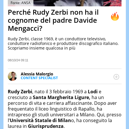
&
Fonte: ANSA
TEST
Perché Rudy Zerbi non ha il
MUSIC
cognome del padre Davide
&
Mengacci?
SPETT
LE
Rudy Zerbi, classe 1969, è un conduttore televisivo,
NOTIZI
conduttore radiofonico e produttore discografico italiano.
DI
Scopriamo insieme qualcosa in più
OGGI
LE
08/10/24 09:11
NOTIZI
DI
Alessia Malorgio
IERI
CONTENT SPECIALIST
Ha conseguito un Master in Marketing Management
CONTAT
e Google Digital Training su Marketing digitale. Si
Rudy Zerbi
, nato il 3 febbraio 1969 a
Lodi
e
occupa della creazione di contenuti in ottica SEO e
cresciuto a
Santa Margherita Ligure,
ha un
dello sviluppo di strategie marketing attraverso
percorso di vita e carriera affascinante. Dopo aver
canali digitali.
frequentato il liceo linguistico di Rapallo, ha
intrapreso gli studi universitari a Milano. Qui, presso
l’
Università Statale di Milan
o, ha conseguito la
laurea in
Giurisprudenza
.