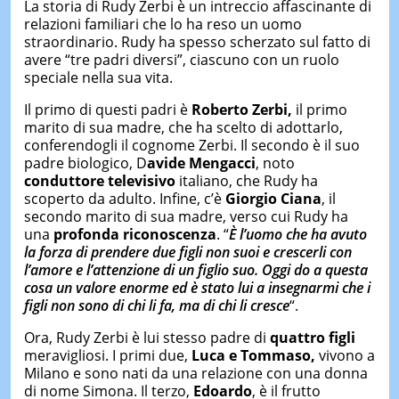
La storia di Rudy Zerbi è un intreccio affascinante di
relazioni familiari che lo ha reso un uomo
straordinario. Rudy ha spesso scherzato sul fatto di
avere “tre padri diversi”, ciascuno con un ruolo
speciale nella sua vita.
Il primo di questi padri è
Roberto Zerbi,
il primo
marito di sua madre, che ha scelto di adottarlo,
conferendogli il cognome Zerbi. Il secondo è il suo
padre biologico, D
avide Mengacci
, noto
conduttore televisivo
italiano, che Rudy ha
scoperto da adulto. Infine, c’è
Giorgio Ciana
, il
secondo marito di sua madre, verso cui Rudy ha
una
profonda riconoscenza
. “
È l’uomo che ha avuto
la forza di prendere due figli non suoi e crescerli con
l’amore e l’attenzione di un figlio suo. Oggi do a questa
cosa un valore enorme ed è stato lui a insegnarmi che i
figli non sono di chi li fa, ma di chi li cresce
“.
Ora, Rudy Zerbi è lui stesso padre di
quattro figli
meravigliosi. I primi due,
Luca e Tommaso,
vivono a
Milano e sono nati da una relazione con una donna
di nome Simona. Il terzo,
Edoardo
, è il frutto