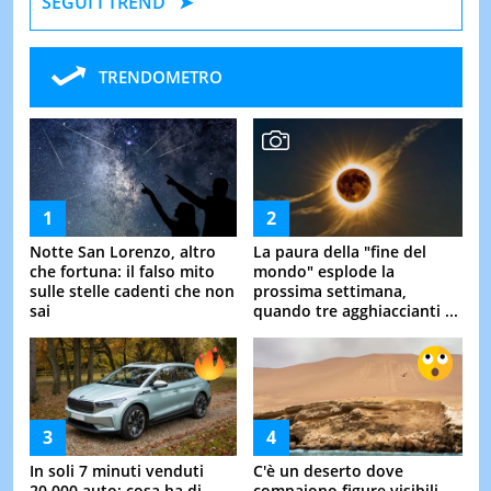
SEGUI I TREND
TRENDOMETRO
Notte San Lorenzo, altro
La paura della "fine del
che fortuna: il falso mito
mondo" esplode la
sulle stelle cadenti che non
prossima settimana,
sai
quando tre agghiaccianti ...
In soli 7 minuti venduti
C'è un deserto dove
20.000 auto: cosa ha di
compaiono figure visibili