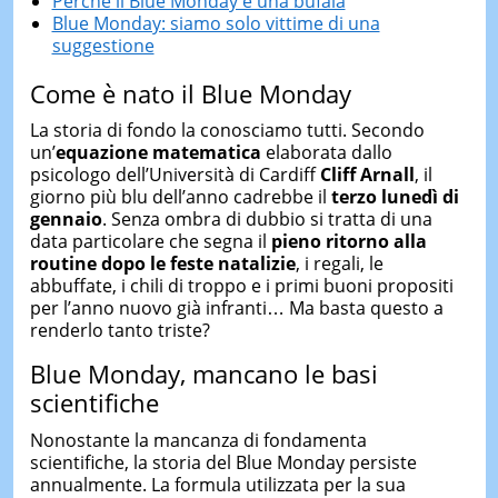
Perché il Blue Monday è una bufala
Blue Monday: siamo solo vittime di una
suggestione
Come è nato il Blue Monday
La storia di fondo la conosciamo tutti. Secondo
un’
equazione matematica
elaborata dallo
psicologo dell’Università di Cardiff
Cliff Arnall
, il
giorno più blu dell’anno cadrebbe il
terzo lunedì di
gennaio
. Senza ombra di dubbio si tratta di una
data particolare che segna il
pieno ritorno alla
routine dopo le feste natalizie
, i regali, le
abbuffate, i chili di troppo e i primi buoni propositi
per l’anno nuovo già infranti… Ma basta questo a
renderlo tanto triste?
Blue Monday, mancano le basi
scientifiche
Nonostante la mancanza di fondamenta
scientifiche, la storia del Blue Monday persiste
annualmente. La formula utilizzata per la sua