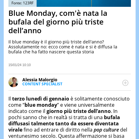
&
Fonte: 123RF
TEST
Blue Monday, com'è nata la
MUSIC
bufala del giorno più triste
&
dell’anno
SPETT
LE
Il blue monday è il giorno più triste dell'anno?
NOTIZI
Assolutamente no: ecco come è nata e si è diffusa la
DI
bufala che ha fatto nascere questa storia
OGGI
LE
15/01/24 10:10
NOTIZI
DI
Alessia Malorgio
IERI
CONTENT SPECIALIST
Ha conseguito un Master in Marketing Management
CONTAT
e Google Digital Training su Marketing digitale. Si
Il
terzo lunedì di gennaio
è solitamente conosciuto
occupa della creazione di contenuti in ottica SEO e
come “
blue monday
” e viene universalmente
dello sviluppo di strategie marketing attraverso
indicato come il
giorno più triste dell’anno
. In
canali digitali.
pochi sanno che in realtà si tratta di una
bufala
diffusasi talmente tanto da essere diventata
virale
fino ad entrare di diritto nella
pop culture
del
ventunesimo secolo. Q
uesta affermazione si basa