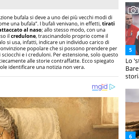
uzione bufala si deve a uno dei più vecchi modi di
ome una bufala”. I bufali venivano, in effetti,
tirati
 attaccato al naso
; allo stesso modo, con una
so il
credulone
, trascinandolo proprio come il
o si usa, infatti, indicare un individuo carico di
È convinzione popolare che si possono prendere per
 gli sciocchi e i creduloni. Per estensione, solo questo
Lo '
iecamente alle storie contraffatte. Ecco spiegato
ole identificare una notizia non vera.
Bare
stori