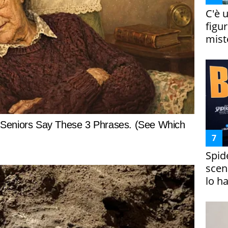
C'è 
figur
miste
Spid
scena
lo h