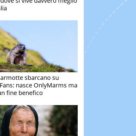
à dove si vive davvero meglio
alia
armotte sbarcano su
Fans: nasce OnlyMarms ma
un fine benefico