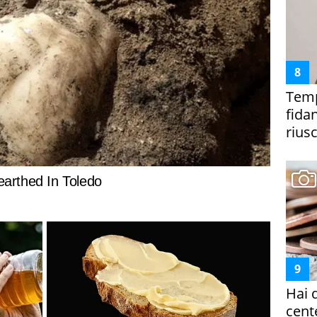
Temp
fida
riusc
Hai 
cent