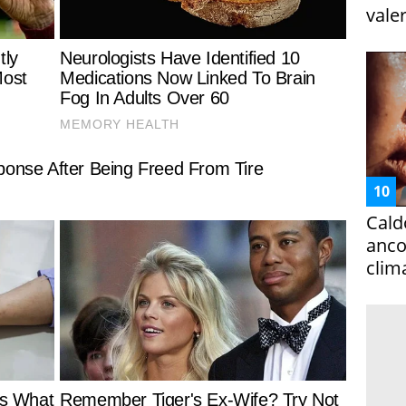
vale
Cald
ancor
clim