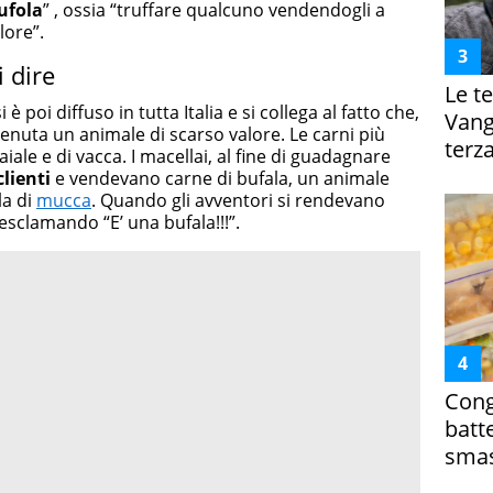
bufola
” , ossia “truffare qualcuno vendendogli a
lore”.
 dire
Le te
poi diffuso in tutta Italia e si collega al fatto che,
Vanga
tenuta un animale di scarso valore. Le carni più
terza
aiale e di vacca. I macellai, al fine di guadagnare
lienti
e vendevano carne di bufala, un animale
la di
mucca
. Quando gli avventori si rendevano
esclamando “E’ una bufala!!!”.
Cong
batt
smas