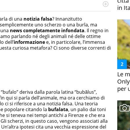
citt
in It
rketing Management e Google Digital Training su
lla creazione di contenuti in ottica SEO e dello sviluppo
arla di una
notizia falsa
? Innanzitutto
 canali digitali.
è semplicemente uno scherzo o una burla, ma
, una
news completamente infondata
. Il regno in
tiamo parlando né degli animali né delle ottime
o dell’
informazione
e, in particolare, l’immensa
uesta curiosa metafora? Ci sono diverse correnti di
Le m
Only
per 
 “bufalo” deriva dalla parola latina “bubălus”,
fin qui si parla dell’animale, ma ora cerchiamo di
 ci si riferisce a una notizia falsa. Una teoria
one popolare citando la
bufalata
, un palio dai toni
he si teneva nei tempi antichi a Firenze e che era
li scherzi, in questo caso, vengono associati alla
a. Un’altra ipotesi cita una vecchia espressione del