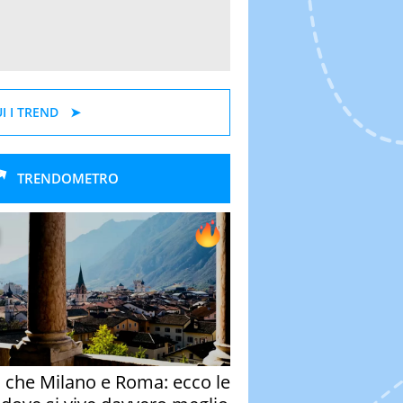
I I TREND
TRENDOMETRO
o che Milano e Roma: ecco le