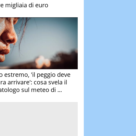
re migliaia di euro
o estremo, 'il peggio deve
a arrivare': cosa svela il
atologo sul meteo di ...