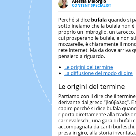
Alessia Malorgio
CONTENT SPECIALIST
Ha conseguito un Master in Ma
Marketing digitale. Si occupa de
Perché si dice
bufala
quando si p
di strategie marketing attraverso
sottolineiamo che la bufala non 
proprio un imbroglio, un tarocco
cui prosperano le bufale, e non s
mozzarelle, è chiaramente il mond
rete Internet. Ma da dove arriva q
pensiero a riguardo.
Le origini del termine
La diffusione del modo di dire
Le origini del termine
Partiamo con il dire che il termine
derivante dal greco “βούβαλος”. E 
capire perché si dice bufala quando
riporta direttamente alla tradizi
carnevaleschi, una gara di bufali c
accompagnata da canti burleschi. G
presa in giro, alla storia inventat