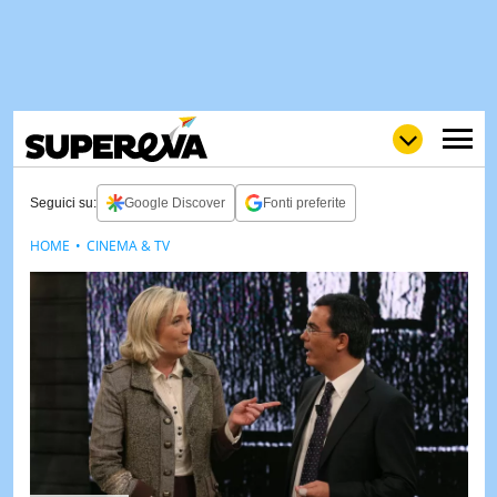
Seguici su:
Google Discover
Fonti preferite
HOME
CINEMA & TV
NEWS
LOL
GULP
LOVE
STORIE
VIDEO
WOW
POP
CURIOS
CINEM
& TV
QUIZ