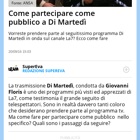
&
Fonte: ANSA
TEST
Come partecipare come
MUSIC
pubblico a Di Martedì
&
SPETT
Vorreste prendere parte al seguitissimo programma Di
Martedì in onda sul canale La7? Ecco come fare
LE
NOTIZI
DI
20/09/16 15:03
OGGI
SuperEva
LE
REDAZIONE SUPEREVA
NOTIZI
FACEBOOK
SuperEva è il magazine di Italiaonline dedicato a
DI
IERI
trend, curiosità, entertainment e “feel-good news”.
La trasmissione
Di Martedì
, condotta da
Giovanni
Pensato per tutti ma soprattutto per la GenZ, molto
Floris
è uno dei programmi più visti ed apprezzati di
CONTAT
“social” e sempre in cerca di notizie originali. Dalle
La7, come testimonia il grande seguito di
tendenze del momento ai fatti più strani alle
telespettatori. Sono in realtà davvero tanti coloro
scoperte più divertenti: mille storie da scoprire ogni
che desiderano prendere parte al programma tv.
giorno”
Ma come fare per partecipare come pubblico nello
specifico? Quali sono i passaggi da seguire?