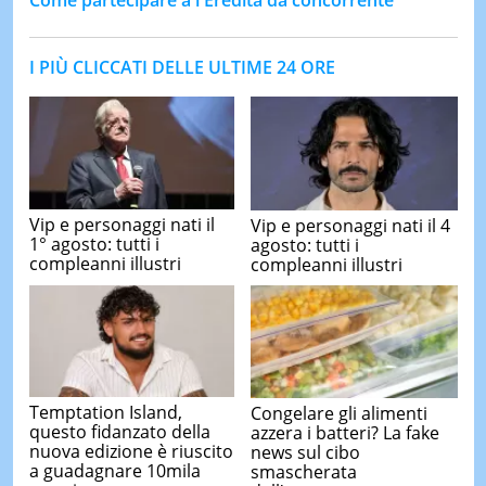
Come partecipare a l'Eredità da concorrente
I PIÙ CLICCATI DELLE ULTIME 24 ORE
Vip e personaggi nati il
Vip e personaggi nati il 4
1° agosto: tutti i
agosto: tutti i
compleanni illustri
compleanni illustri
Temptation Island,
Congelare gli alimenti
questo fidanzato della
azzera i batteri? La fake
nuova edizione è riuscito
news sul cibo
a guadagnare 10mila
smascherata