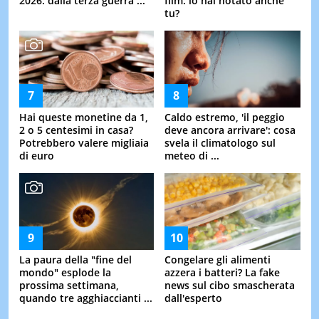
2026: dalla terza guerra ...
film: lo hai notato anche
tu?
Hai queste monetine da 1,
Caldo estremo, 'il peggio
2 o 5 centesimi in casa?
deve ancora arrivare': cosa
Potrebbero valere migliaia
svela il climatologo sul
di euro
meteo di ...
La paura della "fine del
Congelare gli alimenti
mondo" esplode la
azzera i batteri? La fake
prossima settimana,
news sul cibo smascherata
quando tre agghiaccianti ...
dall'esperto