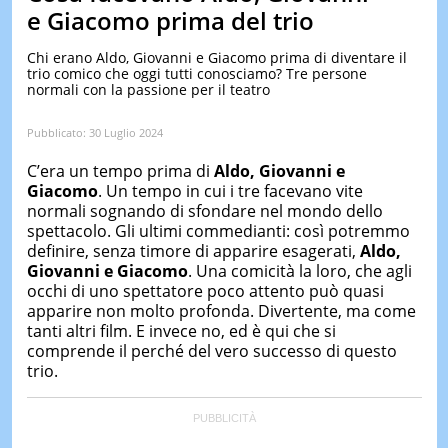
&
e Giacomo prima del trio
TEST
Chi erano Aldo, Giovanni e Giacomo prima di diventare il
MUSIC
trio comico che oggi tutti conosciamo? Tre persone
&
normali con la passione per il teatro
SPETT
LE
Pubblicato:
30 Luglio 2024
NOTIZI
DI
C’era un tempo prima di
Aldo, Giovanni e
OGGI
Giacomo
. Un tempo in cui i tre facevano vite
normali sognando di sfondare nel mondo dello
LE
NOTIZI
spettacolo. Gli ultimi commedianti: così potremmo
DI
definire, senza timore di apparire esagerati,
Aldo,
IERI
Giovanni e Giacomo
. Una comicità la loro, che agli
occhi di uno spettatore poco attento può quasi
CONTAT
apparire non molto profonda. Divertente, ma come
tanti altri film. E invece no, ed è qui che si
comprende il perché del vero successo di questo
trio.