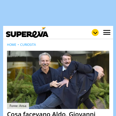
HOME
CURIOSITÀ
NEWS
LOL
GULP
LOVE
STORIE
VIDEO
WOW
POP
CURIOS
CINEM
& TV
Fonte: Ansa
Cosa facevano Aldo, Giovanni
QUIZ