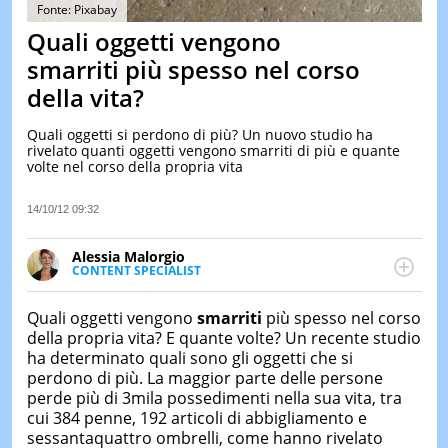
&
Fonte: Pixabay
TEST
Quali oggetti vengono
MUSIC
smarriti più spesso nel corso
&
della vita?
SPETT
LE
Quali oggetti si perdono di più? Un nuovo studio ha
NOTIZI
rivelato quanti oggetti vengono smarriti di più e quante
DI
volte nel corso della propria vita
OGGI
LE
14/10/12 09:32
NOTIZI
DI
Alessia Malorgio
IERI
CONTENT SPECIALIST
Ha conseguito un Master in Marketing Management
CONTAT
e Google Digital Training su Marketing digitale. Si
Quali oggetti vengono
smarriti
più spesso nel corso
occupa della creazione di contenuti in ottica SEO e
della propria vita? E quante volte? Un recente studio
dello sviluppo di strategie marketing attraverso
ha determinato quali sono gli oggetti che si
canali digitali.
perdono di più. La maggior parte delle persone
perde più di 3mila possedimenti nella sua vita, tra
cui 384 penne, 192 articoli di abbigliamento e
sessantaquattro ombrelli, come hanno rivelato