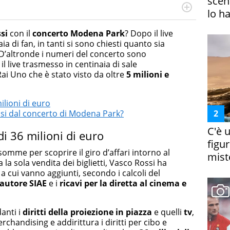
scena
lo h
online dedicato a trend, curiosità, entertainment e “feel-
a soprattutto per la GenZ, molto “social” e sempre in
si
con il
concerto Modena Park
? Dopo il live
e tendenze del momento ai fatti più strani alle scoperte
ia di fan, in tanti si sono chiesti quanto sia
scoprire ogni giorno”
 D’altronde i numeri del concerto sono
, il live trasmesso in centinaia di sale
i Uno che è stato visto da oltre
5 milioni e
lioni di euro
si dal concerto di Modena Park?
C'è 
i 36 milioni di euro
figur
 somme per scoprire il giro d’affari intorno al
miste
a sola vendita dei biglietti, Vasco Rossi ha
, a cui vanno aggiunti, secondo i calcoli del
d’autore SIAE
e i
ricavi per la diretta al cinema e
danti i
diritti della proiezione in piazza
e quelli
tv
,
erchandising e addirittura i diritti per cibo e