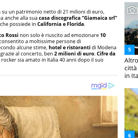
a su un patrimonio netto di 21 milioni di euro,
 ma anche alla sua
casa discografica “Giamaica srl”
 che possiede in
California e Florida
.
co Rossi
non solo è riuscito ad emozionare
10
consentito a moltissime persone di
econdo alcune stime,
hotel e ristoranti
di Modena
, grazie al concerto, ben
2 milioni di euro
.
Cifre da
Altr
 rocker sia amato in Italia 40 anni dopo il suo
citt
in It