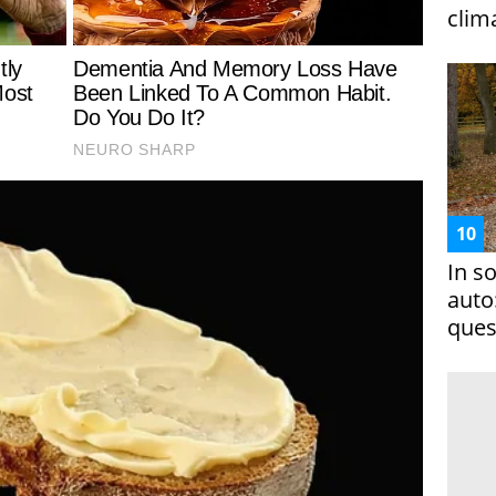
clim
In s
auto
ques