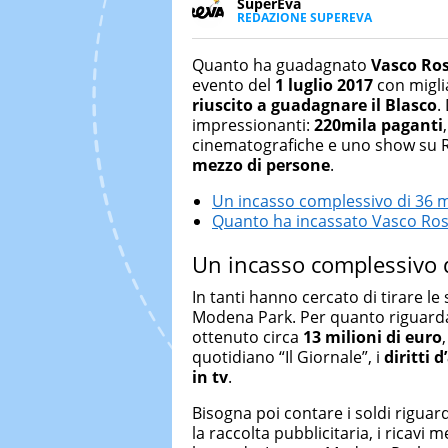
SuperEva
REDAZIONE SUPEREVA
FACEBOOK
SuperEva è il magazine di Italia
good news”. Pensato per tutti m
Quanto ha guadagnato
Vasco Ros
cerca di notizie originali. Dall
evento del
1 luglio 2017
con miglia
più divertenti: mille storie da 
riuscito a guadagnare il Blasco
.
impressionanti:
220mila paganti
cinematografiche e uno show su Ra
mezzo di persone
.
Un incasso complessivo di 36 mi
Quanto ha incassato Vasco Ros
Un incasso complessivo d
In tanti hanno cercato di tirare le
Modena Park. Per quanto riguarda l
ottenuto circa
13 milioni di euro
quotidiano “Il Giornale”, i
diritti 
in tv
.
Bisogna poi contare i soldi riguar
la raccolta pubblicitaria, i ricavi m