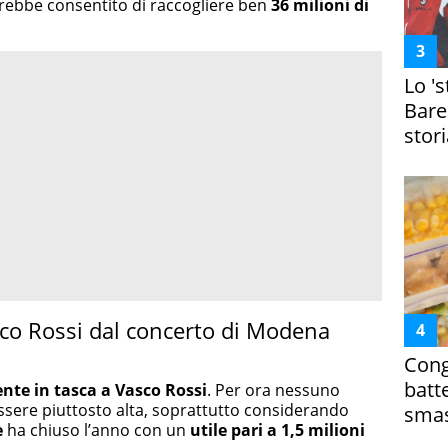
rebbe consentito di raccogliere ben
36 milioni di
Lo '
Bare
stori
co Rossi dal concerto di Modena
Cong
batt
nte in tasca a Vasco Rossi
. Per ora nessuno
essere piuttosto alta, soprattutto considerando
smas
e
ha chiuso l’anno con un
utile pari a 1,5 milioni