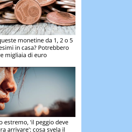
queste monetine da 1, 2 o 5
esimi in casa? Potrebbero
re migliaia di euro
o estremo, 'il peggio deve
a arrivare': cosa svela il