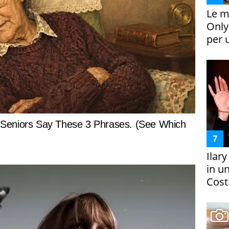
Le m
Only
per 
Ilar
in un
Costi