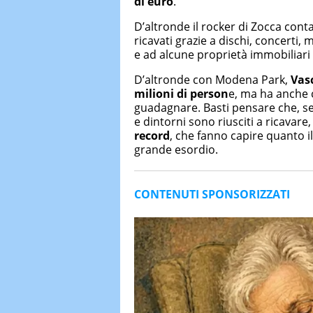
di euro
.
D’altronde il rocker di Zocca cont
ricavati grazie a dischi, concerti,
e ad alcune proprietà immobiliari
D’altronde con Modena Park,
Vas
milioni di person
e, ma ha anche 
guadagnare. Basti pensare che, s
e dintorni sono riusciti a ricavare
record
, che fanno capire quanto il
grande esordio.