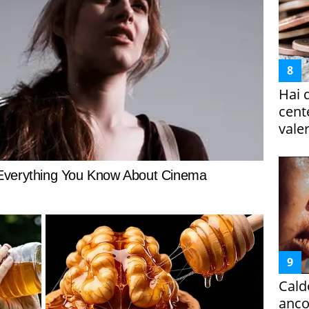
Hai 
cent
vale
Cald
ancor