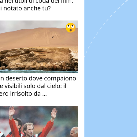
 nei titoli di coda del film:
ai notato anche tu?
un deserto dove compaiono
e visibili solo dal cielo: il
ro irrisolto da ...