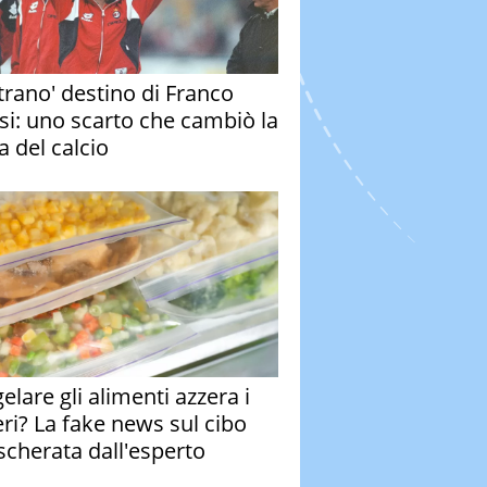
strano' destino di Franco
si: uno scarto che cambiò la
a del calcio
elare gli alimenti azzera i
eri? La fake news sul cibo
cherata dall'esperto