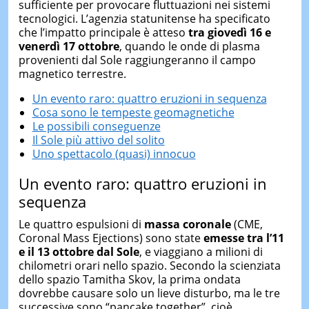
sufficiente per provocare fluttuazioni nei sistemi
tecnologici. L’agenzia statunitense ha specificato
che l’impatto principale è atteso
tra giovedì 16 e
venerdì 17 ottobre
, quando le onde di plasma
provenienti dal Sole raggiungeranno il campo
magnetico terrestre.
Un evento raro: quattro eruzioni in sequenza
Cosa sono le tempeste geomagnetiche
Le possibili conseguenze
Il Sole più attivo del solito
Uno spettacolo (quasi) innocuo
Un evento raro: quattro eruzioni in
sequenza
Le quattro espulsioni di
massa coronale
(CME,
Coronal Mass Ejections) sono state
emesse
tra l’11
e il 13 ottobre dal Sole
, e viaggiano a milioni di
chilometri orari nello spazio. Secondo la scienziata
dello spazio Tamitha Skov, la prima ondata
dovrebbe causare solo un lieve disturbo, ma le tre
successive sono “pancake together”, cioè