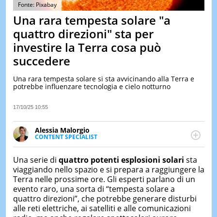
&
Fonte: Pixabay
TEST
Una rara tempesta solare "a
MUSIC
quattro direzioni" sta per
&
investire la Terra cosa può
SPETT
succedere
LE
NOTIZI
DI
Una rara tempesta solare si sta avvicinando alla Terra e
OGGI
potrebbe influenzare tecnologia e cielo notturno
LE
17/10/25 10:55
NOTIZI
DI
IERI
Alessia Malorgio
CONTENT SPECIALIST
CONTAT
Ha conseguito un Master in Marketing Management
e Google Digital Training su Marketing digitale. Si
Una serie di
quattro potenti esplosioni solari
sta
occupa della creazione di contenuti in ottica SEO e
viaggiando nello spazio e si prepara a raggiungere la
dello sviluppo di strategie marketing attraverso
Terra nelle prossime ore. Gli esperti parlano di un
canali digitali.
evento raro, una sorta di “tempesta solare a
quattro direzioni”, che potrebbe generare disturbi
alle reti elettriche, ai satelliti e alle comunicazioni