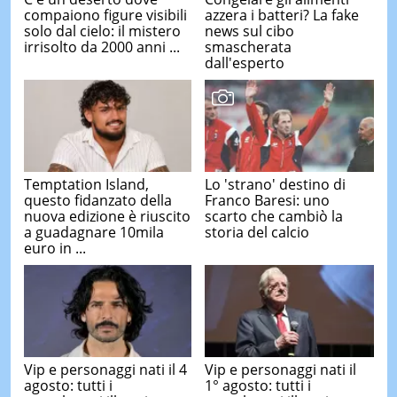
compaiono figure visibili
azzera i batteri? La fake
solo dal cielo: il mistero
news sul cibo
irrisolto da 2000 anni ...
smascherata
dall'esperto
Temptation Island,
Lo 'strano' destino di
questo fidanzato della
Franco Baresi: uno
nuova edizione è riuscito
scarto che cambiò la
a guadagnare 10mila
storia del calcio
euro in ...
Vip e personaggi nati il 4
Vip e personaggi nati il
agosto: tutti i
1° agosto: tutti i