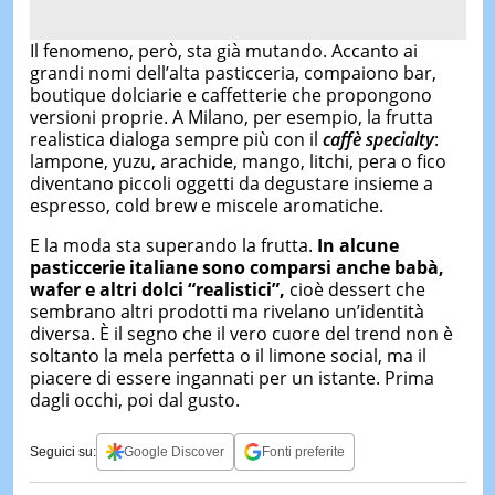
Il fenomeno, però, sta già mutando. Accanto ai
grandi nomi dell’alta pasticceria, compaiono bar,
boutique dolciarie e caffetterie che propongono
versioni proprie. A Milano, per esempio, la frutta
realistica dialoga sempre più con il
caffè specialty
:
lampone, yuzu, arachide, mango, litchi, pera o fico
diventano piccoli oggetti da degustare insieme a
espresso, cold brew e miscele aromatiche.
E la moda sta superando la frutta.
In alcune
pasticcerie italiane sono comparsi anche babà,
wafer e altri dolci “realistici”,
cioè dessert che
sembrano altri prodotti ma rivelano un’identità
diversa. È il segno che il vero cuore del trend non è
soltanto la mela perfetta o il limone social, ma il
piacere di essere ingannati per un istante. Prima
dagli occhi, poi dal gusto.
Seguici su:
Google Discover
Fonti preferite