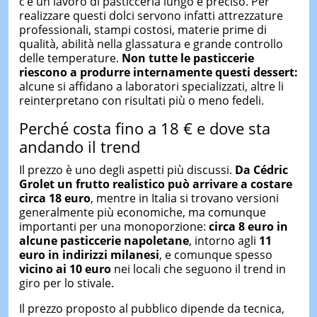
c’è un lavoro di pasticceria lungo e preciso. Per
realizzare questi dolci servono infatti attrezzature
professionali, stampi costosi, materie prime di
qualità, abilità nella glassatura e grande controllo
delle temperature.
Non tutte le pasticcerie
riescono a produrre internamente questi dessert:
alcune si affidano a laboratori specializzati, altre li
reinterpretano con risultati più o meno fedeli.
Perché costa fino a 18 € e dove sta
andando il trend
Il prezzo è uno degli aspetti più discussi.
Da Cédric
Grolet un frutto realistico può arrivare a costare
circa 18 euro
, mentre in Italia si trovano versioni
generalmente più economiche, ma comunque
importanti per una monoporzione:
circa 8 euro in
alcune pasticcerie napoletane
, intorno agli
11
euro in indirizzi milanesi
, e comunque spesso
vicino ai 10 euro
nei locali che seguono il trend in
giro per lo stivale.
Il prezzo proposto al pubblico dipende da tecnica,