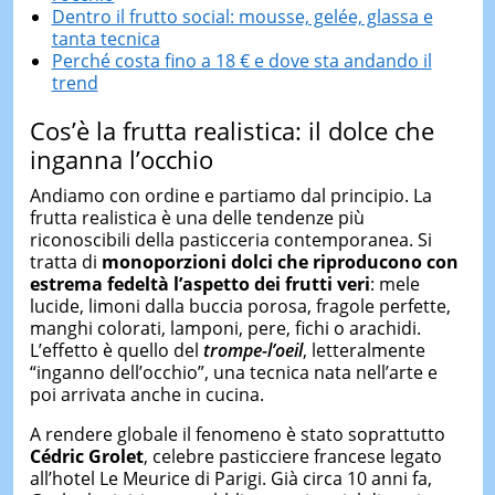
Dentro il frutto social: mousse, gelée, glassa e
tanta tecnica
Perché costa fino a 18 € e dove sta andando il
trend
Cos’è la frutta realistica: il dolce che
inganna l’occhio
Andiamo con ordine e partiamo dal principio. La
frutta realistica è una delle tendenze più
riconoscibili della pasticceria contemporanea. Si
tratta di
monoporzioni dolci che riproducono con
estrema fedeltà l’aspetto d
e
i frutti veri
: mele
lucide, limoni dalla buccia porosa, fragole perfette,
manghi colorati, lamponi, pere, fichi o arachidi.
L’effetto è quello del
trompe-l’oeil
, letteralmente
“inganno dell’occhio”, una tecnica nata nell’arte e
poi arrivata anche in cucina.
A rendere globale il fenomeno è stato soprattutto
Cédric Grolet
, celebre pasticciere francese legato
all’hotel Le Meurice di Parigi. Già circa 10 anni fa,