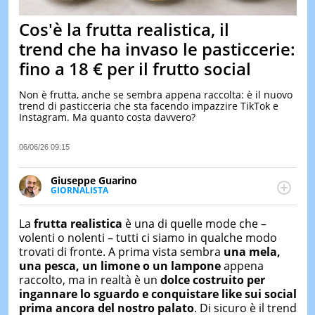
&
TEST
Cos'è la frutta realistica, il
MUSIC
trend che ha invaso le pasticcerie:
&
fino a 18 € per il frutto social
SPETT
LE
Non è frutta, anche se sembra appena raccolta: è il nuovo
NOTIZI
trend di pasticceria che sta facendo impazzire TikTok e
DI
Instagram. Ma quanto costa davvero?
OGGI
LE
06/06/26 09:15
NOTIZI
DI
Giuseppe Guarino
IERI
GIORNALISTA
Ph(D) in Diritto Comparato e processi di
CONTAT
integrazione e attivo nel campo della ricerca, in
La
frutta realistica
è una di quelle mode che –
particolare sulla Storia contemporanea di America
volenti o nolenti – tutti ci siamo in qualche modo
Latina e Spagna. Collabora con numerose testate ed
trovati di fronte. A prima vista sembra
una mela,
è presidente dell'Associazione Culturale "La
una pesca, un limone o un lampone
appena
Biblioteca del Sannio".
raccolto, ma in realtà è un
dolce costruito per
ingannare lo sguardo e conquistare
like sui social
prima ancora del
nostro
palato
. Di sicuro è il trend