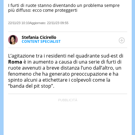
I furti di ruote stanno diventando un problema sempre
LE
più diffuso: ecco come proteggerti
NOTIZI
DI
OGGI
22/11/23 10:10
Aggiornato:
22/11/23 09:55
LE
Stefania Cicirello
NOTIZI
CONTENT SPECIALIST
DI
Content writer, video editor e fotografa, ha
IERI
conseguito un Master in Digital & Social Media
L’agitazione tra i residenti nel quadrante sud-est di
Marketing. Scrive articoli in ottica SEO e realizza
CONTAT
Roma
è in aumento a causa di una serie di furti di
contenuti per social media, con focus su Costume &
ruote avvenuti a breve distanza l’uno dall’altro, un
Società, Moda e Bellezza.
fenomeno che ha generato preoccupazione e ha
spinto alcuni a etichettare i colpevoli come la
“banda del pit stop”.