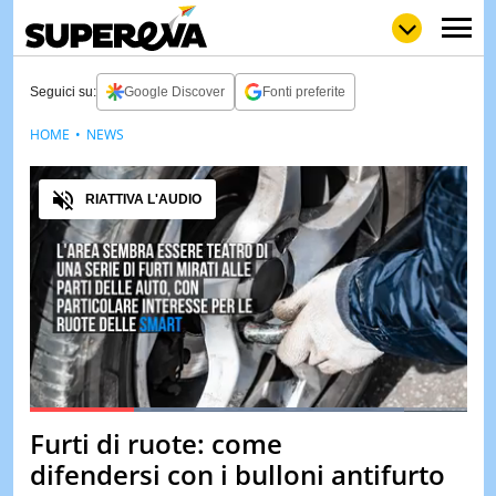
Seguici su:
Google Discover
Fonti preferite
HOME
NEWS
NEWS
LOL
GULP
LOVE
Audio
STORIE
RIATTIVA L'AUDIO
VIDEO
WOW
POP
CURIOS
CINEM
& TV
QUIZ
&
TEST
Loaded
:
85.76%
Furti di ruote: come
Pause
Unmute
MUSIC
difendersi con i bulloni antifurto
&
SPETT