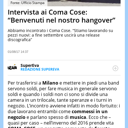
&
Fonte: Ufficio Stampa
TEST
Intervista ai Coma Cose:
MUSIC
“Benvenuti nel nostro hangover”
&
SPETT
Abbiamo incontrato i Coma Cose. “Stiamo lavorando su
pezzi nuovi: a fine settembre uscirà una release
LE
discografica”
NOTIZI
DI
OGGI
01/08/17 14:37
LE
SuperEva
NOTIZI
REDAZIONE SUPEREVA
DI
FACEBOOK
SuperEva è il magazine di Italiaonline dedicato a
IERI
trend, curiosità, entertainment e “feel-good news”.
Per trasferirsi a
Milano
e mettere in piedi una band
CONTAT
Pensato per tutti ma soprattutto per la GenZ, molto
servono soldi, per fare musica in generale servono
“social” e sempre in cerca di notizie originali. Dalle
soldi e quando i soldi non ci sono si divide una
tendenze del momento ai fatti più strani alle
camera in un trilocale, tante speranze e i turni in
scoperte più divertenti: mille storie da scoprire ogni
negozio. L’incontro avviene infatti in modo fortuito: i
giorno”
due lavorano entrambi come
commessi in un
negozio
e parlano spesso di
musica
.
Ecco che –
quasi per caso – nell’inverno del 2016 prende vita