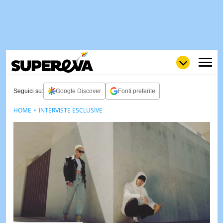
Seguici su:
Google Discover
Fonti preferite
HOME
INTERVISTE ESCLUSIVE
NEWS
LOL
GULP
LOVE
STORIE
VIDEO
WOW
POP
CURIOS
CINEM
& TV
QUIZ