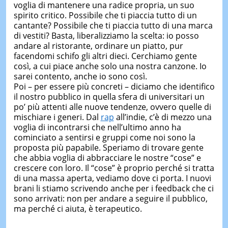
voglia di mantenere una radice propria, un suo
spirito critico. Possibile che ti piaccia tutto di un
cantante? Possibile che ti piaccia tutto di una marca
di vestiti? Basta, liberalizziamo la scelta: io posso
andare al ristorante, ordinare un piatto, pur
facendomi schifo gli altri dieci. Cerchiamo gente
così, a cui piace anche solo una nostra canzone. Io
sarei contento, anche io sono così.
Poi – per essere più concreti – diciamo che identifico
il nostro pubblico in quella sfera di universitari un
po’ più attenti alle nuove tendenze, ovvero quelle di
mischiare i generi. Dal
rap
all’indie, c’è di mezzo una
voglia di incontrarsi che nell’ultimo anno ha
cominciato a sentirsi e gruppi come noi sono la
proposta più papabile. Speriamo di trovare gente
che abbia voglia di abbracciare le nostre “cose” e
crescere con loro. Il “cose” è proprio perché si tratta
di una massa aperta, vediamo dove ci porta. I nuovi
brani li stiamo scrivendo anche per i feedback che ci
sono arrivati: non per andare a seguire il pubblico,
ma perché ci aiuta, è terapeutico.