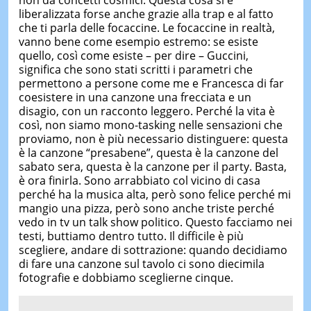
non da concetti cosmici. Questa cosa si è
liberalizzata forse anche grazie alla trap e al fatto
che ti parla delle focaccine. Le focaccine in realtà,
vanno bene come esempio estremo: se esiste
quello, così come esiste – per dire – Guccini,
significa che sono stati scritti i parametri che
permettono a persone come me e Francesca di far
coesistere in una canzone una frecciata e un
disagio, con un racconto leggero. Perché la vita è
così, non siamo mono-tasking nelle sensazioni che
proviamo, non è più necessario distinguere: questa
è la canzone “presabene”, questa è la canzone del
sabato sera, questa è la canzone per il party. Basta,
è ora finirla. Sono arrabbiato col vicino di casa
perché ha la musica alta, però sono felice perché mi
mangio una pizza, però sono anche triste perché
vedo in tv un talk show politico. Questo facciamo nei
testi, buttiamo dentro tutto. Il difficile è più
scegliere, andare di sottrazione: quando decidiamo
di fare una canzone sul tavolo ci sono diecimila
fotografie e dobbiamo sceglierne cinque.