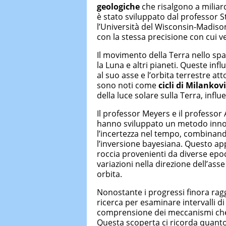
geologiche
che risalgono a miliar
è stato sviluppato dal professor 
l’Università del Wisconsin-Madison.
con la stessa precisione con cui v
Il movimento della Terra nello spaz
la Luna e altri pianeti. Queste in
al suo asse e l’orbita terrestre a
sono noti come
cicli di Milankov
della luce solare sulla Terra, influ
Il professor Meyers e il professor
hanno sviluppato un metodo inno
l’incertezza nel tempo, combinando
l’inversione bayesiana. Questo app
roccia provenienti da diverse epo
variazioni nella direzione dell’ass
orbita.
Nonostante i progressi finora ragg
ricerca per esaminare intervalli d
comprensione dei meccanismi ch
Questa scoperta ci ricorda quanto