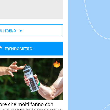
I I TREND
TRENDOMETRO
rore che molti fanno con