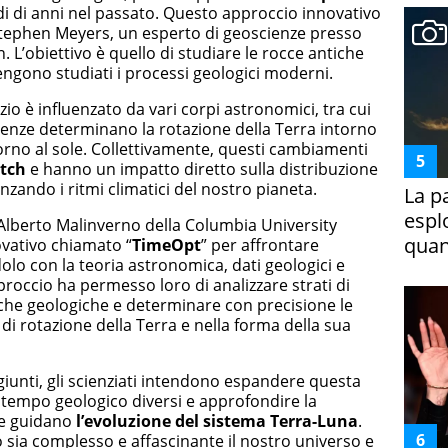
di di anni nel passato. Questo approccio innovativo
Stephen Meyers, un esperto di geoscienze presso
 L’obiettivo è quello di studiare le rocce antiche
engono studiati i processi geologici moderni.
io è influenzato da vari corpi astronomici, tra cui
fluenze determinano la rotazione della Terra intorno
ttorno al sole. Collettivamente, questi cambiamenti
itch
e hanno un impatto diretto sulla distribuzione
enzando i ritmi climatici del nostro pianeta.
La p
espl
 Alberto Malinverno della Columbia University
quan
vativo chiamato “
TimeOpt
” per affrontare
lo con la teoria astronomica, dati geologici e
roccio ha permesso loro di analizzare strati di
che geologiche e determinare con precisione le
e di rotazione della Terra e nella forma della sua
iunti, gli scienziati intendono espandere questa
i tempo geologico diversi e approfondire la
e guidano
l’evoluzione del sistema Terra-Luna
.
 sia complesso e affascinante il nostro universo e