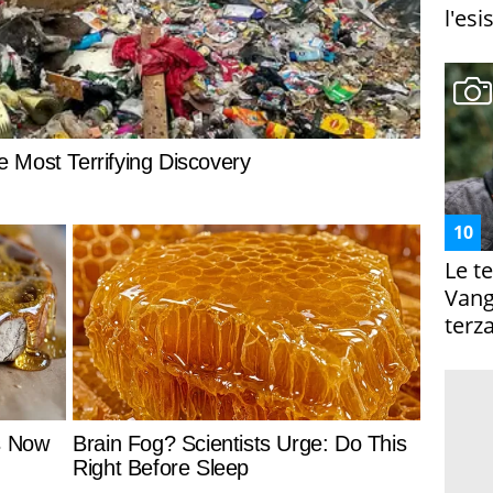
l'esi
Le te
Vanga
terza