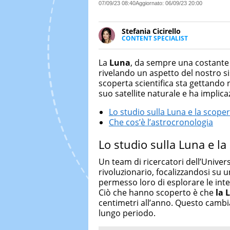
07/09/23 08:40
Aggiornato:
06/09/23 20:00
Stefania Cicirello
CONTENT SPECIALIST
Content writer, video editor e f
Media Marketing. Scrive articoli
La
Luna
, da sempre una costante n
focus su Costume & Società, Mo
rivelando un aspetto del nostro s
scoperta scientifica sta gettando n
suo satellite naturale e ha implica
Lo studio sulla Luna e la scop
Che cos’è l’astrocronologia
Lo studio sulla Luna e l
Un team di ricercatori dell’Unive
rivoluzionario, focalizzandosi su 
permesso loro di esplorare le intera
Ciò che hanno scoperto è che
la 
centimetri all’anno. Questo cambi
lungo periodo.