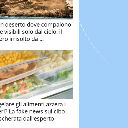
un deserto dove compaiono
e visibili solo dal cielo: il
ro irrisolto da ...
elare gli alimenti azzera i
eri? La fake news sul cibo
cherata dall'esperto