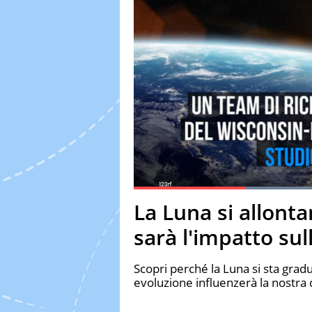
Current Time
0:20
Duration
1:15
La Luna si allonta
Pause
Unmute
Fulls
sarà l'impatto sul
Scopri perché la Luna si sta gra
evoluzione influenzerà la nostra 