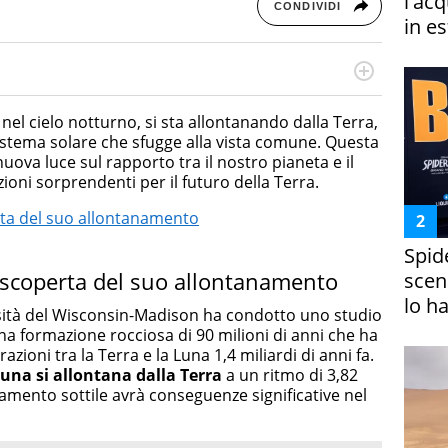
l'ac
CONDIVIDI
in es
otografa, ha conseguito un Master in Digital & Social
 in ottica SEO e realizza contenuti per social media, con
el cielo notturno, si sta allontanando dalla Terra,
da e Bellezza.
istema solare che sfugge alla vista comune. Questa
uova luce sul rapporto tra il nostro pianeta e il
zioni sorprendenti per il futuro della Terra.
erta del suo allontanamento
Spid
a scoperta del suo allontanamento
scena
lo h
rsità del Wisconsin-Madison ha condotto uno studio
una formazione rocciosa di 90 milioni di anni che ha
zioni tra la Terra e la Luna 1,4 miliardi di anni fa.
Luna si allontana dalla Terra
a un ritmo di 3,82
amento sottile avrà conseguenze significative nel