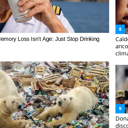
Cald
ancor
clim
Dona
disc