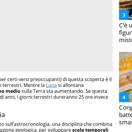
C'è 
figur
miste
 per certi versi preoccupanti) di questa scoperta è il
i terrestri. Mentre la
Luna
si allontana
rno medio
sulla Terra sta aumentando. Se questa
di anni, i giorni terrestri dureranno 25 ore invece
Cong
ia
batt
smas
to sull’astrocronologia, una disciplina che combina
vazione geologica, per sviluppare
scale temporali