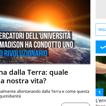
SEGU
Loaded
:
92.57%
na dalla Terra: quale
creen
la nostra vita?
dualmente allontanando dalla Terra e come questa
quotidianità
L'er