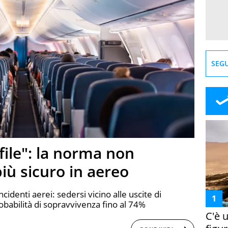
SEGU
 file": la norma non
più sicuro in aereo
ncidenti aerei: sedersi vicino alle uscite di
abilità di sopravvivenza fino al 74%
C'è 