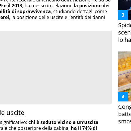
9 e il 2013
, ha messo in relazione
la posizione dei
bilità di sopravvivenza
, studiando dettagli come
erei
, la posizione delle uscite e l’entità dei danni
Spid
scena
lo h
Cong
le uscite
batt
smas
significativo:
chi è seduto vicino a un’uscita
trale che posteriore della cabina,
ha il 74% di