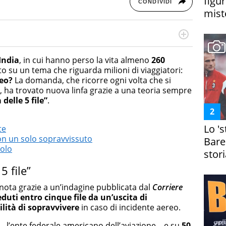
figur
CONDIVIDI
miste
rketing Management e Google Digital Training su
lla creazione di contenuti in ottica SEO e dello sviluppo
India
, in cui hanno perso la vita almeno
260
 canali digitali.
ito su un tema che riguarda milioni di viaggiatori:
reo?
La domanda, che ricorre ogni volta che si
a, ha trovato nuova linfa grazie a una teoria sempre
 delle 5 file”
.
Lo '
te
con un solo sopravvissuto
Bare
volo
stori
5 file”
nota grazie a un’indagine pubblicata dal
Corriere
eduti entro cinque file da un’uscita di
ilità di sopravvivere
in caso di incidente aereo.
 –
l’ente federale americano dell’aviazione – e su
50