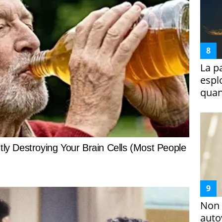
La p
espl
quan
Non 
auto