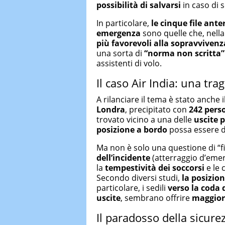
possibilità di salvarsi
in caso di 
In particolare,
le cinque file ante
emergenza
sono quelle che, nella 
più favorevoli alla sopravvivenz
una sorta di
“norma non scritta”
assistenti di volo.
Il caso Air India: una tr
A rilanciare il tema è stato anche 
Londra
, precipitato con
242 pers
trovato vicino a una delle
uscite p
posizione a bordo
possa essere d
Ma non è solo una questione di “f
dell’incidente
(atterraggio d’emer
la
tempestività dei soccorsi
e le 
Secondo diversi studi,
la posizio
particolare, i sedili
verso la coda 
uscite
, sembrano offrire
maggiori
Il paradosso della sicure