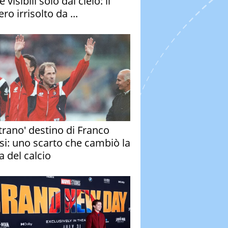
e visibili solo dal cielo: il
ro irrisolto da ...
strano' destino di Franco
si: uno scarto che cambiò la
a del calcio