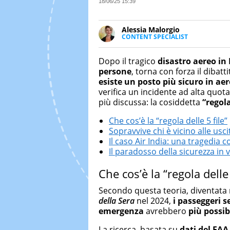
18/06/25 15:39
Alessia Malorgio
CONTENT SPECIALIST
Ha conseguito un Master in Ma
Marketing digitale. Si occupa de
Dopo il tragico
disastro aereo in 
di strategie marketing attraverso
persone
, torna con forza il dibatt
esiste un posto più sicuro in ae
verifica un incidente ad alta quot
più discussa: la cosiddetta
“regola
Che cos’è la “regola delle 5 file”
Sopravvive chi è vicino alle usci
Il caso Air India: una tragedia 
Il paradosso della sicurezza in 
Che cos’è la “regola delle 
Secondo questa teoria, diventata 
della Sera
nel 2024,
i passeggeri s
emergenza
avrebbero
più possib
La ricerca, basata su
dati del FAA