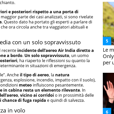
schianto.
riori e posteriori rispetto a una porta di
maggior parte dei casi analizzati, si sono rivelate
a
. Questo dato ha portato gli esperti a parlare di
che ora circola anche tra viaggiatori abituali e
agedia con un solo sopravvissuto
Le m
il recente
incidente dell’aereo Air India diretto a
one a bordo
.
Un solo sopravvissuto
, un uomo
Only
osteriori
, ha riaperto le riflessioni su quanto la
per 
eterminante in situazioni di emergenza.
ile”. Anche
il tipo di aereo
, la
natura
genza, esplosione, incendio, impatto con il suolo),
condizioni
meteo
influiscono pesantemente.
ne in cabina resta un elemento rilevante
. In
dell’aereo
,
vicino ai corridoi
o in prossimità delle
 chance di fuga rapida
e quindi di salvezza.
zza in volo