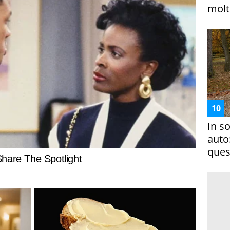
molto
In s
auto
ques