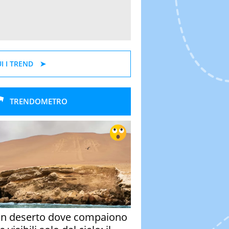
I I TREND
TRENDOMETRO
un deserto dove compaiono