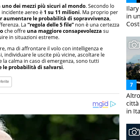
a uno dei mezzi più sicuri al mondo
. Secondo lo
Ilar
un incidente aereo è
1 su 11 milioni
. Ma proprio per
in un
er aumentare le probabilità di sopravvivenza
,
Costi
fferenza. La
“regola delle 5 file”
non è una certezza
co
che offre
una maggiore consapevolezza
su
ire in situazioni estreme.
re, ma di affrontare il volo con intelligenza e
individuare le uscite più vicine, ascoltare le
e la calma in caso di emergenza, sono tutti
le probabilità di salvarsi
.
ferite
Altr
citt
in It