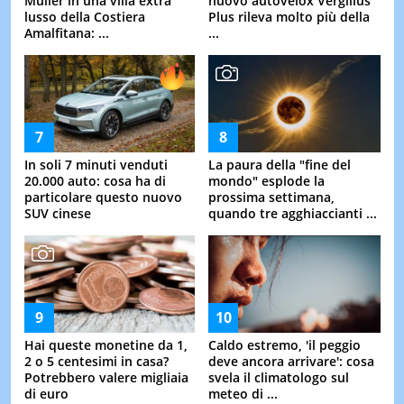
Muller in una villa extra
nuovo autovelox Vergilius
lusso della Costiera
Plus rileva molto più della
Amalfitana: ...
...
In soli 7 minuti venduti
La paura della "fine del
20.000 auto: cosa ha di
mondo" esplode la
particolare questo nuovo
prossima settimana,
SUV cinese
quando tre agghiaccianti ...
Hai queste monetine da 1,
Caldo estremo, 'il peggio
2 o 5 centesimi in casa?
deve ancora arrivare': cosa
Potrebbero valere migliaia
svela il climatologo sul
di euro
meteo di ...