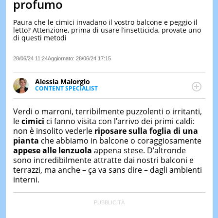
profumo
LE
NOTIZI
Paura che le cimici invadano il vostro balcone e peggio il
DI
letto? Attenzione, prima di usare l’insetticida, provate uno
OGGI
di questi metodi
LE
28/06/24 11:24
Aggiornato:
28/06/24 17:15
NOTIZI
DI
IERI
Alessia Malorgio
CONTENT SPECIALIST
CONTAT
Ha conseguito un Master in Marketing Management
e Google Digital Training su Marketing digitale. Si
Verdi o marroni, terribilmente puzzolenti o irritanti,
occupa della creazione di contenuti in ottica SEO e
le
cimici
ci fanno visita con l’arrivo dei primi caldi:
dello sviluppo di strategie marketing attraverso
non è insolito vederle
riposare sulla foglia di una
canali digitali.
pianta
che abbiamo in balcone o coraggiosamente
appese alle lenzuola
appena stese. D’altronde
sono incredibilmente attratte dai nostri balconi e
terrazzi, ma anche – ça va sans dire – dagli ambienti
interni.