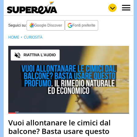
Seguici su:
Google Discover
Fonti preferite
HOME
CURIOSITÀ
NEWS
LOL
GULP
LOVE
Audio
STORIE
RIATTIVA L'AUDIO
VIDEO
WOW
POP
CURIOS
CINEM
& TV
QUIZ
&
TEST
Loaded
:
56.65%
Vuoi allontanare le cimici dal
Pause
Unmute
MUSIC
balcone? Basta usare questo
&
SPETT