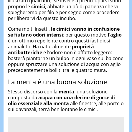
illustrato qualcuno); se invece a preoccuparvi sono
proprio le
cimici
, abbiate un pò di pazienza che vi
spiegheremo per filo e per segno come procedere
per liberarvi da questo incubo.
Come molti insetti,
le cimici vanno in confusione
se fiutano odori intensi
: per questo motivo
l’aglio
è un ottimo repellente contro questi fastidiosi
animaletti. Ha naturalmente
proprietà
antibatteriche
e l’odore non è affatto leggero:
basterà piantarne un bulbo in ogni vaso sul balcone
oppure spruzzare una soluzione di acqua con aglio
precedentemente bolliti tra le quattro mura.
La menta è una buona soluzione
Stesso discorso con la
menta
: una soluzione
composta da
acqua con una decine di gocce di
olio essenziale alla menta
alle finestre, alle porte o
sui davanzali, terrà ben lontane le cimici.