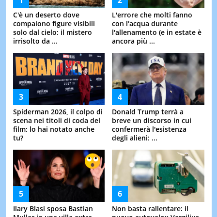
C'è un deserto dove
L'errore che molti fanno
compaiono figure visibili
con l'acqua durante
solo dal cielo: il mistero
l'allenamento (e in estate è
irrisolto da ...
ancora più ...
Spiderman 2026, il colpo di
Donald Trump terrà a
scena nei titoli di coda del
breve un discorso in cui
film: lo hai notato anche
confermerà l'esistenza
tu?
degli alieni: ...
Ilary Blasi sposa Bastian
Non basta rallentare: il