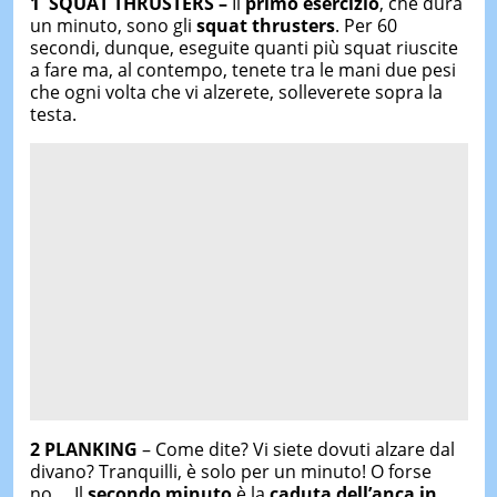
1 SQUAT THRUSTERS –
Il
primo esercizio
, che dura
un minuto, sono gli
squat thrusters
. Per 60
secondi, dunque, eseguite quanti più squat riuscite
a fare ma, al contempo, tenete tra le mani due pesi
che ogni volta che vi alzerete, solleverete sopra la
testa.
2 PLANKING
– Come dite? Vi siete dovuti alzare dal
divano? Tranquilli, è solo per un minuto! O forse
no… Il
secondo minuto
è la
caduta dell’anca in