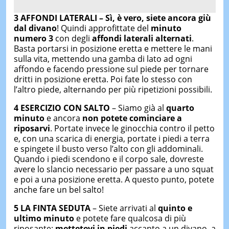
3 AFFONDI LATERALI – Sì, è vero, siete ancora giù
dal divano
! Quindi approfittate del
minuto
numero 3
con degli
affondi laterali alternati
.
Basta portarsi in posizione eretta e mettere le mani
sulla vita, mettendo una gamba di lato ad ogni
affondo e facendo pressione sul piede per tornare
dritti in posizione eretta. Poi fate lo stesso con
l’altro piede, alternando per più ripetizioni possibili.
4 ESERCIZIO CON SALTO
– Siamo già al
quarto
minuto
e ancora
non potete cominciare a
riposarvi
. Portate invece le ginocchia contro il petto
e, con una scarica di energia, portate i piedi a terra
e spingete il busto verso l’alto con gli addominali.
Quando i piedi scendono e il corpo sale, dovreste
avere lo slancio necessario per passare a uno squat
e poi a una posizione eretta. A questo punto, potete
anche fare un bel salto!
5 LA FINTA SEDUTA
– Siete arrivati al
quinto e
ultimo minuto
e potete fare qualcosa di più
riposante:
mettetevi in piedi
accanto a un divano, a