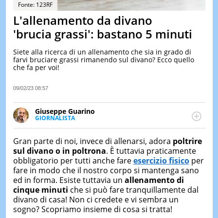
&
Fonte: 123RF
TEST
L'allenamento da divano
MUSIC
'brucia grassi': bastano 5 minuti
&
SPETT
Siete alla ricerca di un allenamento che sia in grado di
farvi bruciare grassi rimanendo sul divano? Ecco quello
LE
che fa per voi!
NOTIZI
DI
OGGI
09/02/23 08:57
LE
Giuseppe Guarino
NOTIZI
GIORNALISTA
DI
Ph(D) in Diritto Comparato e processi di
IERI
integrazione e attivo nel campo della ricerca, in
Gran parte di noi, invece di allenarsi, adora
poltrire
CONTAT
particolare sulla Storia contemporanea di America
sul divano o in poltrona
. È tuttavia praticamente
Latina e Spagna. Collabora con numerose testate ed
obbligatorio per tutti anche fare
esercizio fisico
per
è presidente dell'Associazione Culturale "La
fare in modo che il nostro corpo si mantenga sano
Biblioteca del Sannio".
ed in forma. Esiste tuttavia un
allenamento di
cinque minuti
che si può fare tranquillamente dal
divano di casa! Non ci credete e vi sembra un
sogno? Scopriamo insieme di cosa si tratta!