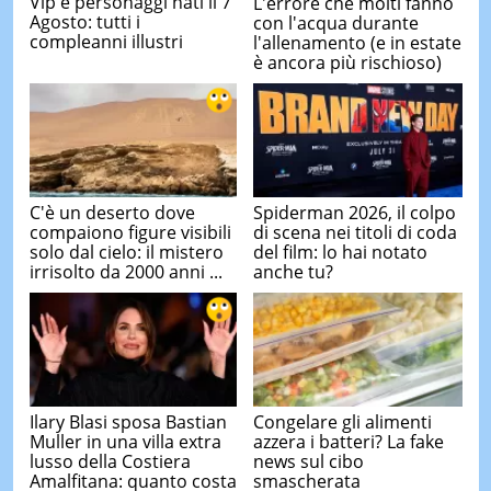
Vip e personaggi nati il 7
L'errore che molti fanno
Agosto: tutti i
con l'acqua durante
compleanni illustri
l'allenamento (e in estate
è ancora più rischioso)
C'è un deserto dove
Spiderman 2026, il colpo
compaiono figure visibili
di scena nei titoli di coda
solo dal cielo: il mistero
del film: lo hai notato
irrisolto da 2000 anni ...
anche tu?
Ilary Blasi sposa Bastian
Congelare gli alimenti
Muller in una villa extra
azzera i batteri? La fake
lusso della Costiera
news sul cibo
Amalfitana: quanto costa
smascherata