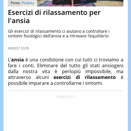
&
Fonte:
Pixabay
TEST
Esercizi di rilassamento per
MUSIC
l'ansia
&
SPETT
Gli esercizi di rilassamento ci aiutano a controllare i
sintomi fisiologici dell’ansia e a ritrovare l’equilibrio
LE
NOTIZI
DI
06/02/17 13:05
OGGI
L’
ansia
è una condizione con cui tutti ci troviamo a
LE
fare i conti. Eliminare del tutto gli stati ansiogeni
NOTIZI
dalla nostra vita è perlopiù impossibile, ma
DI
IERI
attraverso alcuni
esercizi di rilassamento
è
possibile imparare a controllarne i sintomi.
CONTAT