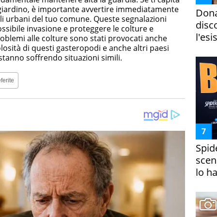
 giardino, è importante avvertire immediatamente
Dona
ili urbani del tuo comune. Queste segnalazioni
disc
ssibile invasione e proteggere le colture e
l'esi
problemi alle colture sono stati provocati anche
losità di questi gasteropodi e anche altri paesi
stanno soffrendo situazioni simili.
ferite
Spid
scena
lo h