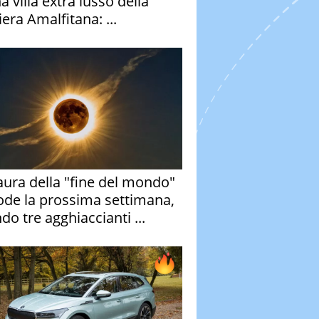
a villa extra lusso della
era Amalfitana: ...
aura della "fine del mondo"
ode la prossima settimana,
do tre agghiaccianti ...