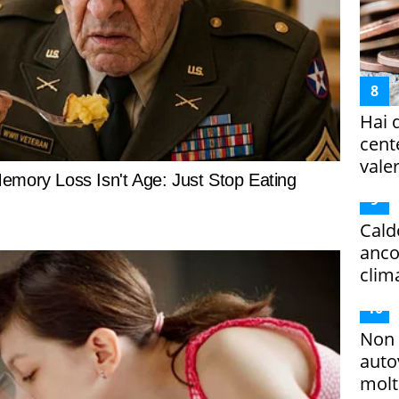
Hai 
cent
vale
Cald
ancor
clim
Non 
auto
molto