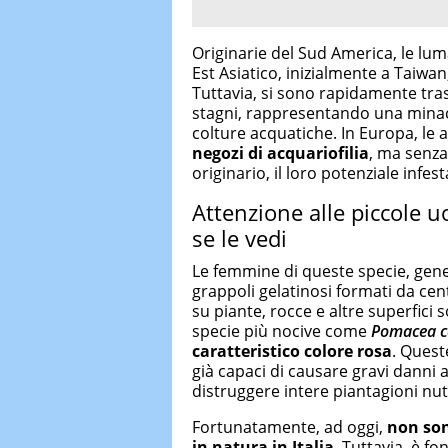
Originarie del Sud America, le lum
Est Asiatico, inizialmente a Taiwan
Tuttavia, si sono rapidamente tra
stagni, rappresentando una minacci
colture acquatiche. In Europa, le
negozi di acquariofilia
, ma senza
originario, il loro potenziale inf
Attenzione alle piccole u
se le vedi
Le femmine di queste specie, gen
grappoli gelatinosi formati da cent
su piante, rocce e altre superfici s
specie più nocive come
Pomacea c
caratteristico colore rosa
. Quest
già capaci di causare gravi danni
distruggere intere piantagioni nutr
Fortunatamente, ad oggi,
non son
in natura in Italia
. Tuttavia, è f