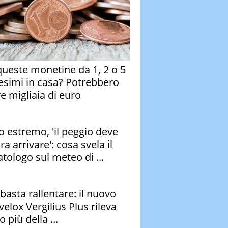
queste monetine da 1, 2 o 5
esimi in casa? Potrebbero
re migliaia di euro
o estremo, 'il peggio deve
a arrivare': cosa svela il
atologo sul meteo di ...
basta rallentare: il nuovo
velox Vergilius Plus rileva
 più della ...