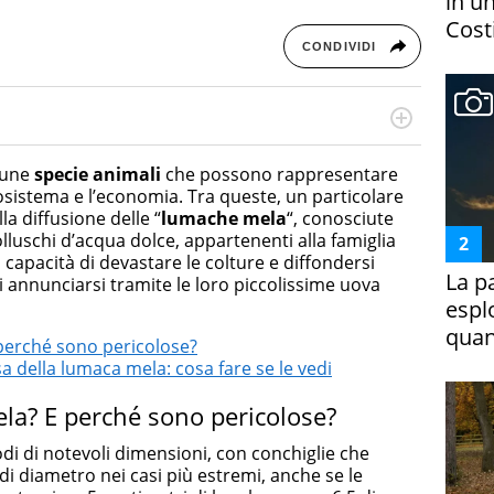
in un
Costi
CONDIVIDI
cessi di integrazione e attivo nel campo della ricerca, in
mporanea di America Latina e Spagna. Collabora con
cune
specie
animali
che possono rappresentare
e dell'Associazione Culturale "La Biblioteca del Sannio".
cosistema e l’economia. Tra queste, un particolare
la diffusione delle “
lumache mela
“, conosciute
lluschi d’acqua dolce, appartenenti alla famiglia
o capacità di devastare le colture e diffondersi
La p
 annunciarsi tramite le loro piccolissime uova
espl
quan
perché sono pericolose?
a della lumaca mela: cosa fare se le vedi
la? E perché sono pericolose?
i di notevoli dimensioni, con conchiglie che
i diametro nei casi più estremi, anche se le