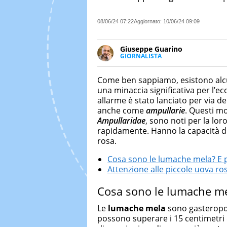
08/06/24 07:22
Aggiornato:
10/06/24 09:09
Giuseppe Guarino
GIORNALISTA
Ph(D) in Diritto Comparato e pro
particolare sulla Storia conte
Come ben sappiamo, esistono al
numerose testate ed è president
una minaccia significativa per l’e
allarme è stato lanciato per via del
anche come
ampullarie
. Questi mo
Ampullaridae
, sono noti per la lor
rapidamente. Hanno la capacità di
rosa.
Cosa sono le lumache mela? E 
Attenzione alle piccole uova ros
Cosa sono le lumache me
Le
lumache mela
sono gasteropod
possono superare i 15 centimetri d