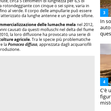
te, circa 5 centimetri di lunghezza per 6,5 di
ma rotondeggiante con cinque o sei spire, varia in
fino al verde. Il corpo delle ampullarie può essere
caratterizzato da lunghe antenne e un grande sifone.
In s
mmercializzazione delle lumache mela
nel 2012,
auto
nni causati da questi molluschi nel delta del fiume
ques
2010, la loro diffusione ha provocato una serie di
colture agricole
. Tra le specie più problematiche
re la
Pomacea
diffusa
, apprezzata dagli acquariofili
iproduzione.
C'è 
figur
miste