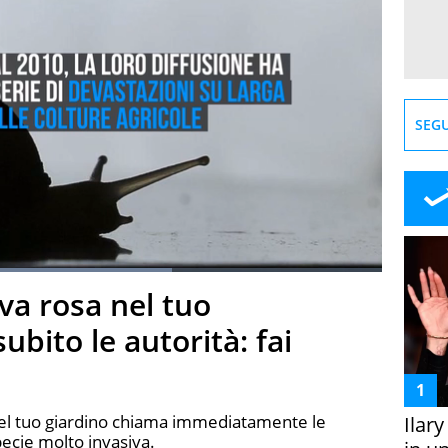
SEGU
67.01%
va rosa nel tuo
creen
ubito le autorità: fai
 nel tuo giardino chiama immediatamente le
Ilar
ecie molto invasiva.