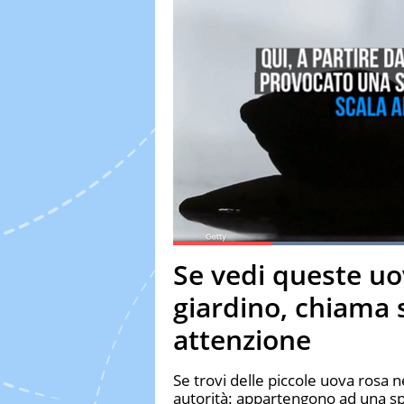
Loaded
:
Current Time
0:19
Duration
1:44
Se vedi queste uo
Pause
Unmute
Fulls
giardino, chiama s
attenzione
Se trovi delle piccole uova rosa
autorità: appartengono ad una sp