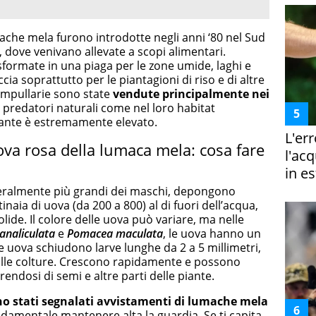
ache mela furono introdotte negli anni ‘80 nel Sud
, dove venivano allevate a scopi alimentari.
sformate in una piaga per le zone umide, laghi e
a soprattutto per le piantagioni di riso e di altre
 ampullarie sono state
vendute principalmente nei
 predatori naturali come nel loro habitat
estante è estremamente elevato.
L'er
ova rosa della lumaca mela: cosa fare
l'ac
in es
eralmente più grandi dei maschi, depongono
inaia di uova (da 200 a 800) al di fuori dell’acqua,
olide. Il colore delle uova può variare, ma nelle
analiculata
e
Pomacea maculata
, le uova hanno un
e uova schiudono larve lunghe da 2 a 5 millimetri,
 alle colture. Crescono rapidamente e possono
endosi di semi e altre parti delle piante.
o stati segnalati avvistamenti di lumache mela
ondamentale mantenere alta la guardia. Se ti capita