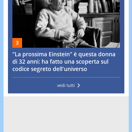
"La prossima Einstein" è questa donna
di 32 anni: ha fatto una scoperta sul
codice segreto dell'universo
vedi tutti