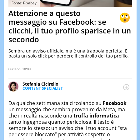
&
Fonte: Pixabay
TEST
Attenzione a questo
MUSIC
messaggio su Facebook: se
&
clicchi, il tuo profilo sparisce in un
SPETT
secondo
LE
NOTIZI
DI
Sembra un avviso ufficiale, ma è una trappola perfetta. E
OGGI
basta un solo click per perdere il controllo del tuo profilo.
LE
06/11/25 10:09
NOTIZI
DI
IERI
Stefania Cicirello
CONTENT SPECIALIST
CONTAT
Content writer, video editor e fotografa, ha
conseguito un Master in Digital & Social Media
Da qualche settimana sta circolando su
Facebook
Marketing. Scrive articoli in ottica SEO e realizza
un messaggio che sembra provenire da Meta, ma
contenuti per social media, con focus su Costume &
che in realtà nasconde una
truffa informatica
Società, Moda e Bellezza.
tanto ingegnosa quanto pericolosa. Il testo è
sempre lo stesso: un avviso che il tuo account “sta
per essere bloccato” per attività sospette o