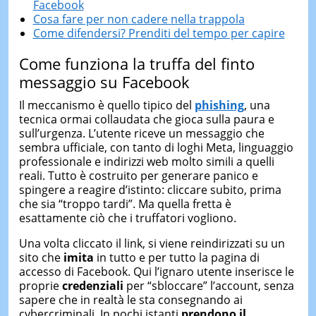
Facebook
Cosa fare per non cadere nella trappola
Come difendersi? Prenditi del tempo per capire
Come funziona la truffa del finto
messaggio su Facebook
Il meccanismo è quello tipico del
phishing
, una
tecnica ormai collaudata che gioca sulla paura e
sull’urgenza. L’utente riceve un messaggio che
sembra ufficiale, con tanto di loghi Meta, linguaggio
professionale e indirizzi web molto simili a quelli
reali. Tutto è costruito per generare panico e
spingere a reagire d’istinto: cliccare subito, prima
che sia “troppo tardi”. Ma quella fretta è
esattamente ciò che i truffatori vogliono.
Una volta cliccato il link, si viene reindirizzati su un
sito che
imita
in tutto e per tutto la pagina di
accesso di Facebook. Qui l’ignaro utente inserisce le
proprie
credenziali
per “sbloccare” l’account, senza
sapere che in realtà le sta consegnando ai
cybercriminali. In pochi istanti
prendono il