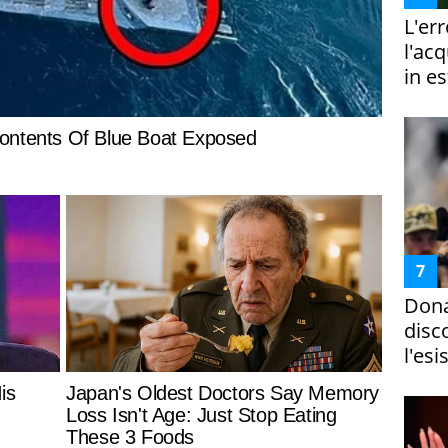
L'er
l'ac
in es
Dona
disc
l'esi