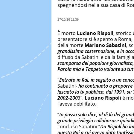
spegnendosi nella sua casa di R
27/10/16 11:39
È morto
Luciano Rispoli
, storico
presentatore si è spento a Roma, 
della morte
Mariano Sabatini
, s
grandissima costernazione, e in accord
diffuso da Sabatini e dalla famiglia 
scomparsa del popolare giornalista,
Parola mia e Tappeto volante su tut
“
Entrato in Rai, in seguito a un conc
Sabatini-
ha continuato a proporre l
lasciato la tv pubblica, dal 1991, su 
2002-2003
“.
Luciano Rispoli
è mor
l’aveva debilitato.
“
Io posso solo dire, al di là del gr
grande privilegio collaborare quindi
concluso Sabatini “
Da Rispoli ho i
questa Rai a cui aveva dato tantissi