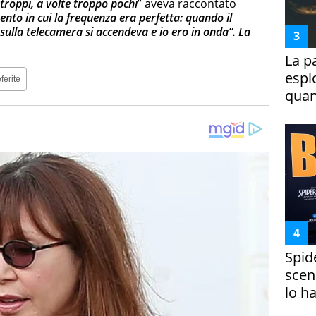
 troppi, a volte troppo pochi
” aveva raccontato
nto in cui la frequenza era perfetta: quando il
 sulla telecamera si accendeva e io ero in onda”. La
La p
espl
ferite
quan
Spid
scena
lo h