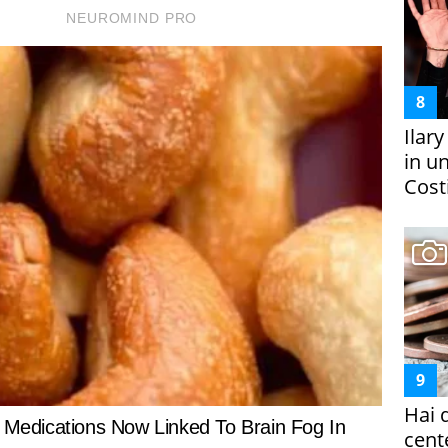
Ilar
in un
Costi
Hai 
cent