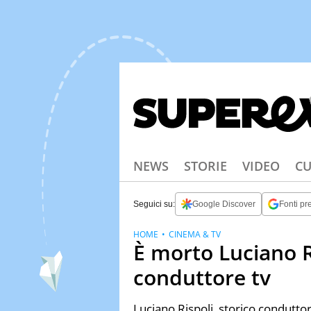
NEWS
STORIE
VIDEO
CU
Seguici su:
Google Discover
Fonti pre
HOME
CINEMA & TV
È morto Luciano Ri
conduttore tv
Luciano Rispoli, storico conduttore