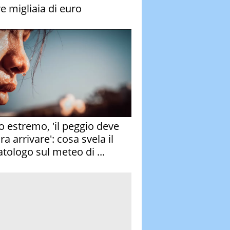
re migliaia di euro
o estremo, 'il peggio deve
a arrivare': cosa svela il
atologo sul meteo di ...