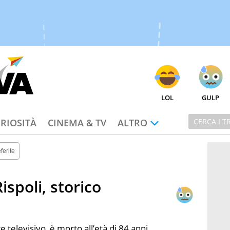
LOL
GULP
RIOSITÀ
CINEMA & TV
ALTRO
ferite
spoli, storico
 televisivo, è morto all’età di 84 anni,