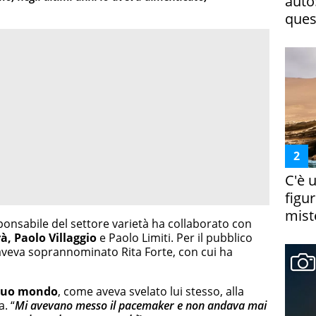
auto
ques
C'è 
figur
miste
ponsabile del settore varietà ha collaborato con
à, Paolo Villaggio
e Paolo Limiti. Per il pubblico
 aveva soprannominato Rita Forte, con cui ha
l suo mondo
, come aveva svelato lui stesso, alla
a. “
Mi avevano messo il pacemaker e non andava mai