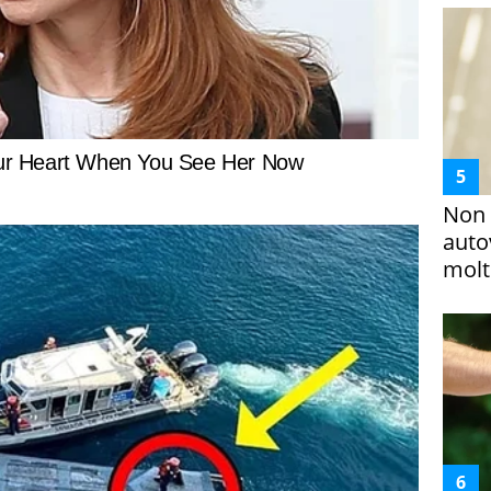
Non 
auto
molto