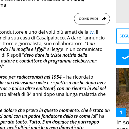
oma
CONDIVIDI
 conduttore e uno dei volti più amati della
tv.
Il
SEGU
nella sua casa di Casalpalocco. A dare l’annuncio
crittore e giornalista, suo collaboratore. “
Con
o i la moglie e i figli
” si legge in un comunicato
di Rispoli “
devo dare la triste notizia della
 autore e conduttore di programmi celeberrimi:
ti
”.
orso per radiocronisti nel 1954
– ha ricordato
a sua televisione civile e rispettosa anche dopo aver
Tmc e poi su altre emittenti, con un rientro in Rai nel
to all’età di 84 anni dopo una lunga malattia che
ande dolore che provo in questo momento, che è stato un
ci anni con un padre fondatore della tv come lu
i” ha
In s
mparato tanto. Tutto. E mi dispiace che purtroppo
mo, negli ultimi anni lo aveva dimenticato,