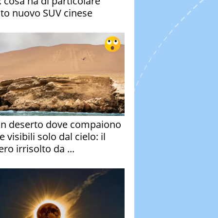
: cosa ha di particolare
to nuovo SUV cinese
un deserto dove compaiono
e visibili solo dal cielo: il
ro irrisolto da ...