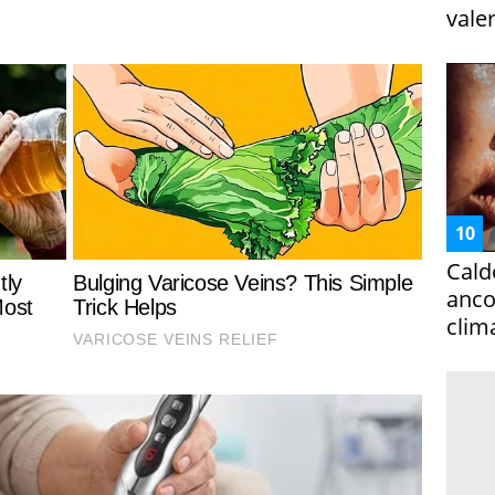
vale
Cald
ancor
clim