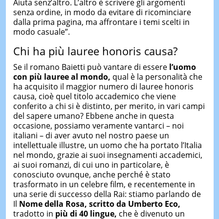
Aiuta senz’altro. L’altro è scrivere gli argomenti
senza ordine, in modo da evitare di ricominciare
dalla prima pagina, ma affrontare i temi scelti in
modo casuale”.
Chi ha più lauree honoris causa?
Se il romano Baietti può vantare di essere
l’uomo
con più lauree al mondo,
qual è la personalità che
ha acquisito il maggior numero di lauree honoris
causa, cioè quel titolo accademico che viene
conferito a chi si è distinto, per merito, in vari campi
del sapere umano? Ebbene anche in questa
occasione, possiamo veramente vantarci – noi
italiani – di aver avuto nel nostro paese un
intellettuale illustre, un uomo che ha portato l’Italia
nel mondo, grazie ai suoi insegnamenti accademici,
ai suoi romanzi, di cui uno in particolare, è
conosciuto ovunque, anche perché è stato
trasformato in un celebre film, e recentemente in
una serie di successo della Rai: stiamo parlando de
Il
Nome della Rosa, scritto da Umberto Eco,
tradotto in
più di 40 lingue,
che è divenuto un