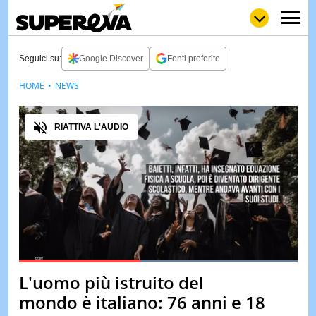
Seguici su:
Google Discover
Fonti preferite
HOME
NEWS
NEWS
LOL
GULP
LOVE
Audio
STORIE
RIATTIVA L'AUDIO
VIDEO
WOW
POP
CURIOS
CINEM
& TV
QUIZ
&
TEST
Loaded
:
100.00%
L'uomo più istruito del
Pause
Unmute
MUSIC
mondo è italiano: 76 anni e 18
&
SPETT