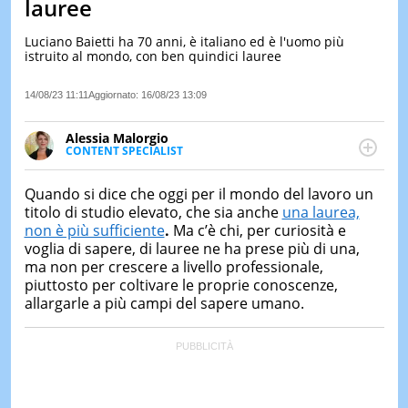
lauree
LE
NOTIZI
Luciano Baietti ha 70 anni, è italiano ed è l'uomo più
DI
istruito al mondo, con ben quindici lauree
OGGI
14/08/23 11:11
Aggiornato:
16/08/23 13:09
LE
NOTIZI
DI
Alessia Malorgio
IERI
CONTENT SPECIALIST
Ha conseguito un Master in Marketing Management
CONTAT
e Google Digital Training su Marketing digitale. Si
Quando si dice che oggi per il mondo del lavoro un
occupa della creazione di contenuti in ottica SEO e
titolo di studio elevato, che sia anche
una laurea,
dello sviluppo di strategie marketing attraverso
non è più sufficiente
.
Ma c’è chi, per curiosità e
canali digitali.
voglia di sapere, di lauree ne ha prese più di una,
ma non per crescere a livello professionale,
piuttosto per coltivare le proprie conoscenze,
allargarle a più campi del sapere umano.