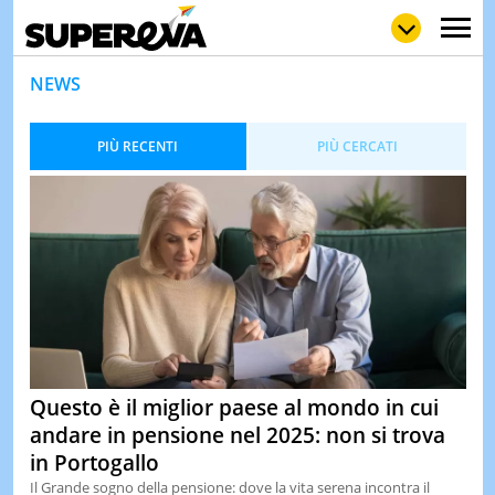
NEWS
PIÙ RECENTI
PIÙ CERCATI
NEWS
LOL
GULP
LOVE
STORIE
VIDEO
WOW
POP
CURIOS
CINEM
& TV
QUIZ
&
Questo è il miglior paese al mondo in cui
TEST
andare in pensione nel 2025: non si trova
MUSIC
in Portogallo
&
SPETT
Il Grande sogno della pensione: dove la vita serena incontra il