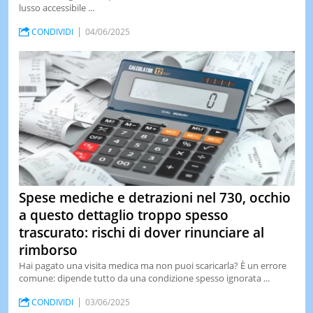
lusso accessibile ...
LE
NOTIZI
CONDIVIDI
04/06/2025
DI
OGGI
LE
NOTIZI
DI
IERI
CONTAT
Spese mediche e detrazioni nel 730, occhio
a questo dettaglio troppo spesso
trascurato: rischi di dover rinunciare al
rimborso
Hai pagato una visita medica ma non puoi scaricarla? È un errore
comune: dipende tutto da una condizione spesso ignorata ...
CONDIVIDI
03/06/2025