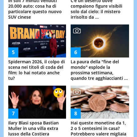
In soli 7 minuti venduti
C'è un deserto dove
20.000 auto: cosa ha di
compaiono figure visibili
particolare questo nuovo
solo dal cielo: il mistero
SUV cinese
irrisolto da ...
Spiderman 2026, il colpo di
La paura della "fine del
scena nei titoli di coda del
mondo" esplode la
film: lo hai notato anche
prossima settimana,
tu?
quando tre agghiaccianti ...
Ilary Blasi sposa Bastian
Hai queste monetine da 1,
Muller in una villa extra
2 o 5 centesimi in casa?
lusso della Costiera
Potrebbero valere migliaia