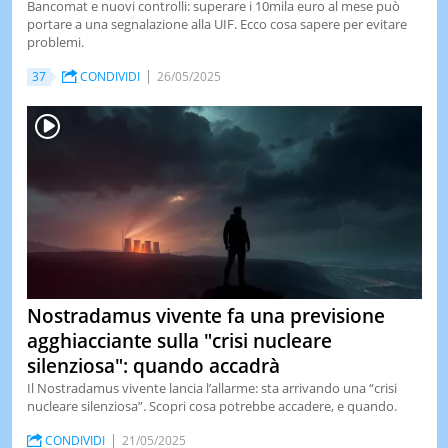
Bancomat e nuovi controlli: superare i 10mila euro al mese può
portare a una segnalazione alla UIF. Ecco cosa sapere per evitare
problemi.
37
CONDIVIDI
26/05/2025
Nostradamus vivente fa una previsione
agghiacciante sulla "crisi nucleare
silenziosa": quando accadrà
Il Nostradamus vivente lancia l’allarme: sta arrivando una “crisi
nucleare silenziosa”. Scopri cosa potrebbe accadere, e quando.
CONDIVIDI
21/05/2025