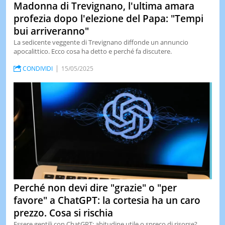
Madonna di Trevignano, l'ultima amara
profezia dopo l'elezione del Papa: "Tempi
bui arriveranno"
La sedicente veggente di Trevignano diffonde un annuncio
apocalittico. Ecco cosa ha detto e perché fa discutere.
CONDIVIDI
15/05/2025
Perché non devi dire "grazie" o "per
favore" a ChatGPT: la cortesia ha un caro
prezzo. Cosa si rischia
Essere gentili con ChatGPT: abitudine utile o spreco di risorse? ...