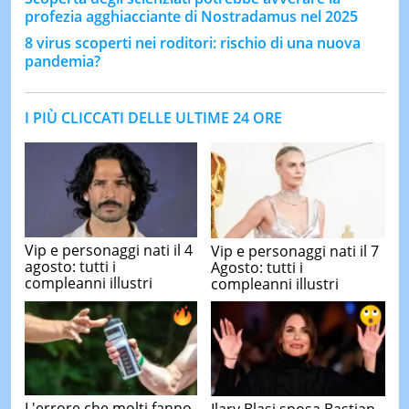
profezia agghiacciante di Nostradamus nel 2025
8 virus scoperti nei roditori: rischio di una nuova
pandemia?
I PIÙ CLICCATI DELLE ULTIME 24 ORE
Vip e personaggi nati il 4
Vip e personaggi nati il 7
agosto: tutti i
Agosto: tutti i
compleanni illustri
compleanni illustri
L'errore che molti fanno
Ilary Blasi sposa Bastian