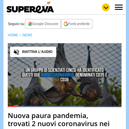
Seguici su:
Google Discover
Fonti preferite
HOME
NEWS
NEWS
LOL
GULP
LOVE
Audio
STORIE
RIATTIVA L'AUDIO
VIDEO
WOW
POP
CURIOS
CINEM
& TV
QUIZ
&
TEST
Loaded
:
66.64%
Nuova paura pandemia,
Pause
Unmute
MUSIC
trovati 2 nuovi coronavirus nei
&
SPETT