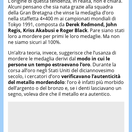
L’origine di questa tendenza, in realtà, non è chiara.
Alcuni pensano che sia nata grazie alla squadra
della Gran Bretagna che vinse la medaglia d’oro
nella staffetta 4×400 m ai campionati mondiali di
Tokyo 1991, composta da
Derek Redmond, John
Regis, Kriss Akabusi e Roger Black
. Pare siano stati
loro a mordere per primi le loro medaglie. Ma non
ne siamo sicuri al 100%.
Un’altra teoria, invece, suggerisce che l’usanza di
mordere le medaglia derivi dal
modo in cui le
persone un tempo estraevano l’oro
. Durante la
corsa all’oro negli Stati Uniti del diciannovesimo
secolo, i cercatori d’oro
verificavano l’autenticità
del metallo mordendolo
: l’oro è infatti più morbido
dell’argento o del bronzo e, se i denti lasciavano un
segno, voleva dire che il metallo era autentico.