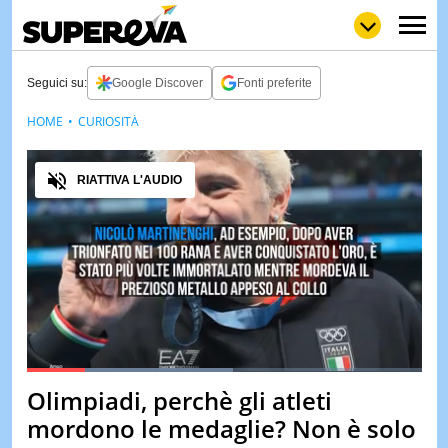
Seguici su:
Google Discover
Fonti preferite
HOME
CURIOSITÀ
NEWS
LOL
GULP
LOVE
Audio
STORIE
RIATTIVA L'AUDIO
VIDEO
WOW
POP
CURIOS
CINEM
& TV
QUIZ
&
TEST
Loaded
:
52.20%
Olimpiadi, perchè gli atleti
Pause
Unmute
MUSIC
mordono le medaglie? Non è solo
&
SPETT