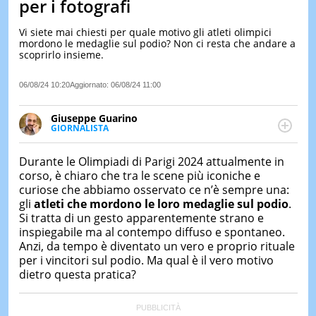
per i fotografi
LE
NOTIZI
Vi siete mai chiesti per quale motivo gli atleti olimpici
DI
mordono le medaglie sul podio? Non ci resta che andare a
OGGI
scoprirlo insieme.
LE
06/08/24 10:20
Aggiornato:
06/08/24 11:00
NOTIZI
DI
IERI
Giuseppe Guarino
GIORNALISTA
CONTAT
Ph(D) in Diritto Comparato e processi di
integrazione e attivo nel campo della ricerca, in
Durante le Olimpiadi di Parigi 2024 attualmente in
particolare sulla Storia contemporanea di America
corso, è chiaro che tra le scene più iconiche e
Latina e Spagna. Collabora con numerose testate ed
curiose che abbiamo osservato ce n’è sempre una:
è presidente dell'Associazione Culturale "La
gli
atleti
che mordono
le loro medaglie
sul podio
.
Biblioteca del Sannio".
Si tratta di un gesto apparentemente strano e
inspiegabile ma al contempo diffuso e spontaneo.
Anzi, da tempo è diventato un vero e proprio rituale
per i vincitori sul podio. Ma qual è il vero motivo
dietro questa pratica?