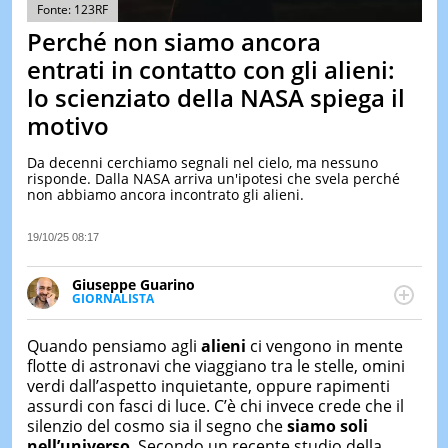
&
Fonte: 123RF
TEST
Perché non siamo ancora
MUSIC
entrati in contatto con gli alieni:
&
lo scienziato della NASA spiega il
SPETT
motivo
LE
NOTIZI
DI
Da decenni cerchiamo segnali nel cielo, ma nessuno
OGGI
risponde. Dalla NASA arriva un'ipotesi che svela perché
non abbiamo ancora incontrato gli alieni.
LE
NOTIZI
19/10/25 08:17
DI
IERI
Giuseppe Guarino
CONTAT
GIORNALISTA
Ph(D) in Diritto Comparato e processi di
integrazione e attivo nel campo della ricerca, in
Quando pensiamo agli
alieni
ci vengono in mente
particolare sulla Storia contemporanea di America
flotte di astronavi che viaggiano tra le stelle, omini
Latina e Spagna. Collabora con numerose testate ed
verdi dall’aspetto inquietante, oppure rapimenti
è presidente dell'Associazione Culturale "La
assurdi con fasci di luce. C’è chi invece crede che il
Biblioteca del Sannio".
silenzio del cosmo sia il segno che
siamo soli
nell’universo
. Secondo un recente studio della