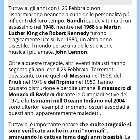
Tuttavia, gli anni con il 29 Febbraio non
risparmiarono neanche alcune delle personalità più
influenti del loro tempo.
Gandhi
cadde vittima di un
assassinio nel
1948
, mentre nel
1968
sia
Martin
Luther King che Robert Kennedy
furono
tragicamente uccisi. Nel 1980, un altro anno
bisestile, il mondo perse una delle sue icone
musicali più amate,
John Lennon
.
Oltre a queste tragedie, altri eventi infausti hanno
segnato gli anni con il 29 Febbraio. Terremoti
devastanti, come quelli di
Messina
nel 1908, del
Friuli
nel 1976 e
dell’Irpinia
nel 1980, hanno
causato distruzione e perdite umane. Il
massacro di
Monaco di Baviera
durante le Olimpiadi estive del
1972 e lo
tsunami nell’Oceano Indiano nel 2004
sono ulteriori esempi di momenti oscuri associati a
questi anni apparentemente maledetti.
Tuttavia, è importante notare
che molte tragedie si
sono verificate anche in anni “normali”,
sminuendo la cattiva fama degli anni bisestili
. La