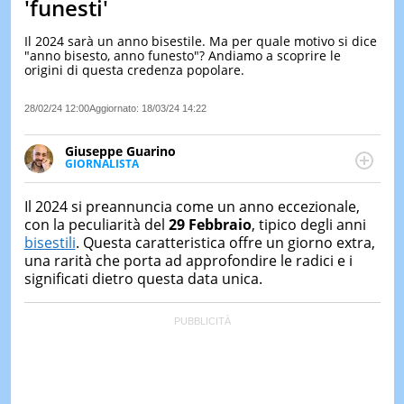
'funesti'
LE
NOTIZI
Il 2024 sarà un anno bisestile. Ma per quale motivo si dice
DI
"anno bisesto, anno funesto"? Andiamo a scoprire le
OGGI
origini di questa credenza popolare.
LE
28/02/24 12:00
Aggiornato:
18/03/24 14:22
NOTIZI
DI
IERI
Giuseppe Guarino
GIORNALISTA
CONTAT
Ph(D) in Diritto Comparato e processi di
integrazione e attivo nel campo della ricerca, in
Il 2024 si preannuncia come un anno eccezionale,
particolare sulla Storia contemporanea di America
con la peculiarità del
29 Febbraio
, tipico degli anni
Latina e Spagna. Collabora con numerose testate ed
bisestili
. Questa caratteristica offre un giorno extra,
è presidente dell'Associazione Culturale "La
una rarità che porta ad approfondire le radici e i
Biblioteca del Sannio".
significati dietro questa data unica.