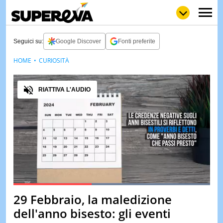
Seguici su:
Google Discover
Fonti preferite
HOME
CURIOSITÀ
NEWS
LOL
GULP
LOVE
Audio
STORIE
RIATTIVA L'AUDIO
VIDEO
WOW
POP
CURIOS
CINEM
& TV
QUIZ
&
TEST
Loaded
:
100.00%
29 Febbraio, la maledizione
Pause
Unmute
MUSIC
dell'anno bisesto: gli eventi
&
SPETT