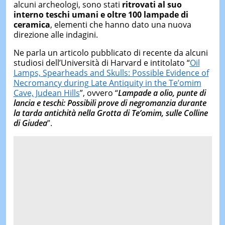
alcuni archeologi, sono stati
ritrovati
al suo
interno
teschi umani e oltre 100 lampade di
ceramica
, elementi che hanno dato una nuova
direzione alle indagini.
Ne parla un articolo pubblicato di recente da alcuni
studiosi dell’Università di Harvard e intitolato “
Oil
Lamps, Spearheads and Skulls: Possible Evidence of
Necromancy during Late Antiquity in the Te’omim
Cave, Judean Hills
”, ovvero “
Lampade a olio, punte di
lancia e teschi: Possibili prove di negromanzia durante
la tarda antichità nella Grotta di Te’omim, sulle Colline
di Giudea
”.