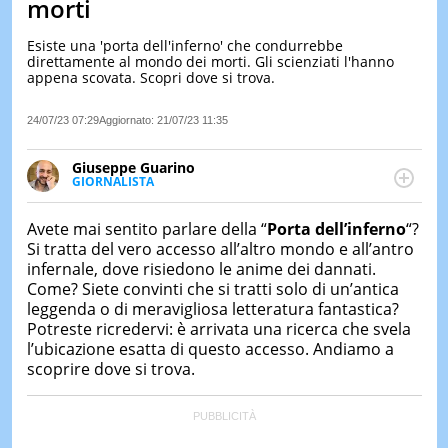
morti
LE
NOTIZI
Esiste una 'porta dell'inferno' che condurrebbe
DI
direttamente al mondo dei morti. Gli scienziati l'hanno
OGGI
appena scovata. Scopri dove si trova.
LE
24/07/23 07:29
Aggiornato:
21/07/23 11:35
NOTIZI
DI
IERI
Giuseppe Guarino
GIORNALISTA
CONTAT
Ph(D) in Diritto Comparato e processi di
integrazione e attivo nel campo della ricerca, in
Avete mai sentito parlare della “
Porta dell’inferno
“?
particolare sulla Storia contemporanea di America
Si tratta del vero accesso all’altro mondo e all’antro
Latina e Spagna. Collabora con numerose testate ed
infernale, dove risiedono le anime dei dannati.
è presidente dell'Associazione Culturale "La
Come? Siete convinti che si tratti solo di un’antica
Biblioteca del Sannio".
leggenda o di meravigliosa letteratura fantastica?
Potreste ricredervi: è arrivata una ricerca che svela
l’ubicazione esatta di questo accesso. Andiamo a
scoprire dove si trova.