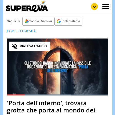
Seguici su:
Google Discover
Fonti preferite
HOME
CURIOSITÀ
NEWS
LOL
GULP
LOVE
Audio
STORIE
RIATTIVA L'AUDIO
VIDEO
WOW
POP
CURIOS
CINEM
& TV
QUIZ
&
TEST
Loaded
:
62.97%
'Porta dell'inferno', trovata
Pause
Unmute
MUSIC
grotta che porta al mondo dei
&
SPETT