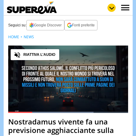
Seguici su:
Google Discover
Fonti preferite
HOME
NEWS
NEWS
LOL
GULP
LOVE
Audio
STORIE
RIATTIVA L'AUDIO
VIDEO
WOW
POP
CURIOS
CINEM
& TV
QUIZ
&
TEST
Loaded
:
71.32%
Nostradamus vivente fa una
Pause
Unmute
MUSIC
previsione agghiacciante sulla
&
SPETT