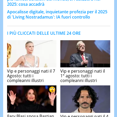
2025: cosa accadrà
Apocalisse digitale, inquietante profezia per il 2025
di 'Living Nostradamus': IA fuori controllo
I PIÙ CLICCATI DELLE ULTIME 24 ORE
Vip e personaggi nati il 7
Vip e personaggi nati il
Agosto: tutti i
1° agosto: tutti i
compleanni illustri
compleanni illustri
Ilary Blasi sposa Bastian
Vip e personaggi nati il 4