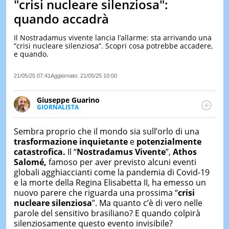
"crisi nucleare silenziosa":
LE
quando accadrà
NOTIZI
DI
Il Nostradamus vivente lancia l’allarme: sta arrivando una
OGGI
“crisi nucleare silenziosa”. Scopri cosa potrebbe accadere,
e quando.
LE
NOTIZI
DI
21/05/25 07:41
Aggiornato:
21/05/25 10:00
IERI
Giuseppe Guarino
CONTAT
GIORNALISTA
Ph(D) in Diritto Comparato e processi di
integrazione e attivo nel campo della ricerca, in
Sembra proprio che il mondo sia sull’orlo di una
particolare sulla Storia contemporanea di America
trasformazione inquietante
e
potenzialmente
Latina e Spagna. Collabora con numerose testate ed
catastrofica.
Il “
Nostradamus Vivente
”,
Athos
è presidente dell'Associazione Culturale "La
Salomé,
famoso per aver previsto alcuni eventi
Biblioteca del Sannio".
globali agghiaccianti come la pandemia di Covid-19
e la morte della Regina Elisabetta II, ha emesso un
nuovo parere che riguarda una prossima “
crisi
nucleare silenziosa
”. Ma quanto c’è di vero nelle
parole del sensitivo brasiliano? E quando colpirà
silenziosamente questo evento invisibile?