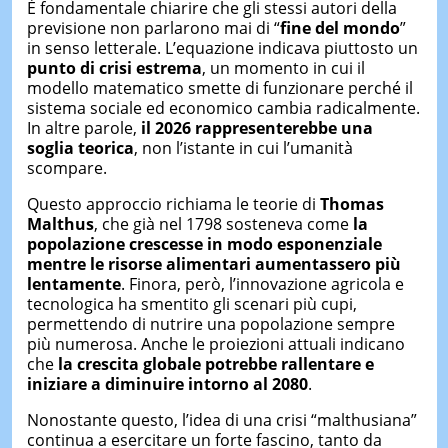
È fondamentale chiarire che gli stessi autori della
previsione non parlarono mai di “
fine del mondo
”
in senso letterale. L’equazione indicava piuttosto un
punto di crisi estrema
, un momento in cui il
modello matematico smette di funzionare perché il
sistema sociale ed economico cambia radicalmente.
In altre parole,
il 2026 rappresenterebbe una
soglia teorica
, non l’istante in cui l’umanità
scompare.
Questo approccio richiama le teorie di
Thomas
Malthus
, che già nel 1798 sosteneva come
la
popolazione crescesse in modo esponenziale
mentre le risorse alimentari aumentassero più
lentamente
. Finora, però, l’innovazione agricola e
tecnologica ha smentito gli scenari più cupi,
permettendo di nutrire una popolazione sempre
più numerosa. Anche le proiezioni attuali indicano
che
la crescita globale potrebbe rallentare e
iniziare a diminuire intorno al 2080
.
Nonostante questo, l’idea di una crisi “malthusiana”
continua a esercitare un forte fascino, tanto da