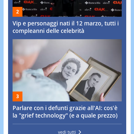
Vip e personaggi nati il 12 marzo, tutti i
compleanni delle celebrità
Parlare con i defunti grazie all'AI: cos'è
la "grief technology" (e a quale prezzo)
vedi tutti