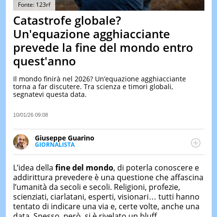
&
Fonte: 123rf
TEST
Catastrofe globale?
MUSIC
Un'equazione agghiacciante
&
prevede la fine del mondo entro
SPETT
quest'anno
LE
NOTIZI
DI
Il mondo finirà nel 2026? Un’equazione agghiacciante
OGGI
torna a far discutere. Tra scienza e timori globali,
segnatevi questa data.
LE
NOTIZI
10/01/26 09:08
DI
IERI
Giuseppe Guarino
CONTAT
GIORNALISTA
Ph(D) in Diritto Comparato e processi di
integrazione e attivo nel campo della ricerca, in
L’idea della
fine del mondo
, di poterla conoscere e
particolare sulla Storia contemporanea di America
addirittura prevedere è una questione che affascina
Latina e Spagna. Collabora con numerose testate ed
l’umanità da secoli e secoli. Religioni, profezie,
è presidente dell'Associazione Culturale "La
scienziati, ciarlatani, esperti, visionari… tutti hanno
Biblioteca del Sannio".
tentato di indicare una via e, certe volte, anche una
data. Spesso, però, si è rivelato un bluff,