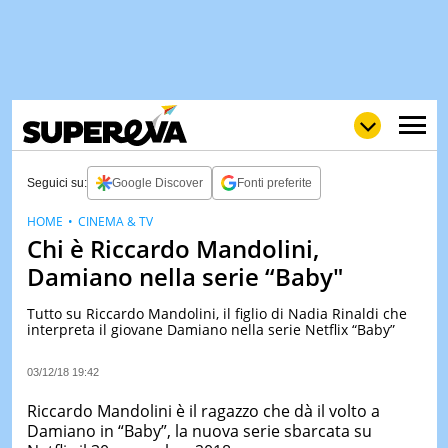
Seguici su:
Google Discover
Fonti preferite
HOME
CINEMA & TV
Chi è Riccardo Mandolini,
NEWS
LOL
GULP
LOVE
Damiano nella serie “Baby"
STORIE
Tutto su Riccardo Mandolini, il figlio di Nadia Rinaldi che
VIDEO
interpreta il giovane Damiano nella serie Netflix “Baby”
WOW
POP
CURIOS
03/12/18 19:42
CINEM
& TV
Riccardo Mandolini è il ragazzo che dà il volto a
Damiano in “Baby”, la nuova serie sbarcata su
QUIZ