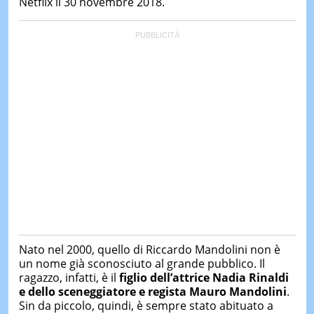
Netflix il 30 novembre 2018.
&
TEST
MUSIC
&
SPETT
LE
NOTIZI
DI
OGGI
LE
NOTIZI
DI
IERI
CONTAT
Nato nel 2000, quello di Riccardo Mandolini non è
un nome già sconosciuto al grande pubblico. Il
ragazzo, infatti, è il
figlio dell’attrice Nadia Rinaldi
e dello sceneggiatore e regista Mauro Mandolini
.
Sin da piccolo, quindi, è sempre stato abituato a