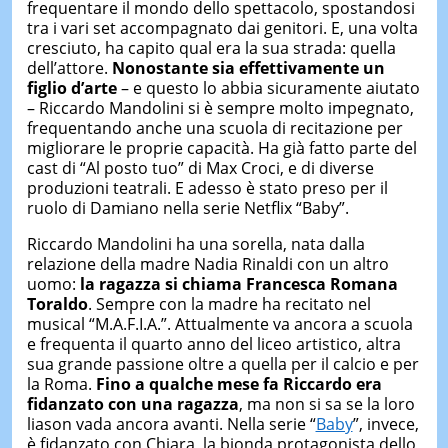
frequentare il mondo dello spettacolo, spostandosi
tra i vari set accompagnato dai genitori. E, una volta
cresciuto, ha capito qual era la sua strada: quella
dell’attore.
Nonostante sia effettivamente un
figlio d’arte
– e questo lo abbia sicuramente aiutato
– Riccardo Mandolini si è sempre molto impegnato,
frequentando anche una scuola di recitazione per
migliorare le proprie capacità. Ha già fatto parte del
cast di “Al posto tuo” di Max Croci, e di diverse
produzioni teatrali. E adesso è stato preso per il
ruolo di Damiano nella serie Netflix “Baby”.
Riccardo Mandolini ha una sorella, nata dalla
relazione della madre Nadia Rinaldi con un altro
uomo:
la ragazza si chiama Francesca Romana
Toraldo
. Sempre con la madre ha recitato nel
musical “M.A.F.I.A.”. Attualmente va ancora a scuola
e frequenta il quarto anno del liceo artistico, altra
sua grande passione oltre a quella per il calcio e per
la Roma.
Fino a qualche mese fa Riccardo era
fidanzato con una ragazza
, ma non si sa se la loro
liason vada ancora avanti. Nella serie “
Baby
”, invece,
è fidanzato con Chiara, la bionda protagonista dello