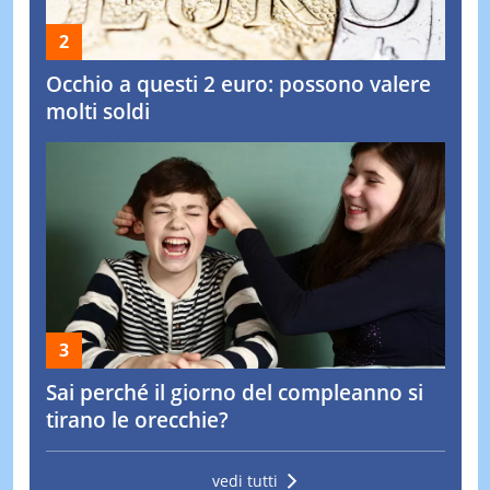
Occhio a questi 2 euro: possono valere
molti soldi
Sai perché il giorno del compleanno si
tirano le orecchie?
vedi tutti