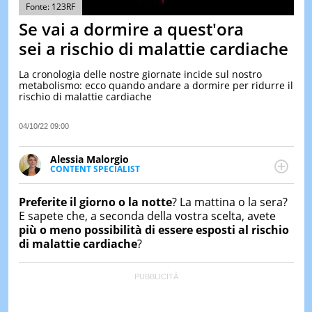
&
Fonte: 123RF
TEST
Se vai a dormire a quest'ora
MUSIC
sei a rischio di malattie cardiache
&
SPETT
La cronologia delle nostre giornate incide sul nostro
metabolismo: ecco quando andare a dormire per ridurre il
LE
rischio di malattie cardiache
NOTIZI
DI
OGGI
04/10/22 09:00
LE
Alessia Malorgio
NOTIZI
CONTENT SPECIALIST
DI
Ha conseguito un Master in Marketing Management
IERI
e Google Digital Training su Marketing digitale. Si
Preferite il giorno o la notte
? La mattina o la sera?
CONTAT
occupa della creazione di contenuti in ottica SEO e
E sapete che, a seconda della vostra scelta, avete
dello sviluppo di strategie marketing attraverso
più o meno possibilità di essere esposti al rischio
canali digitali.
di malattie cardiache
?