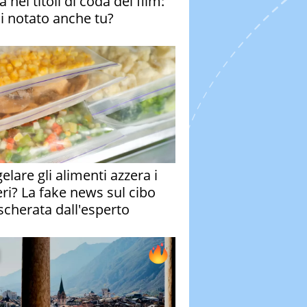
 nei titoli di coda del film:
ai notato anche tu?
elare gli alimenti azzera i
eri? La fake news sul cibo
cherata dall'esperto