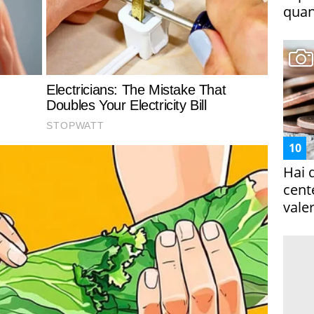
quan
Hai 
cent
vale