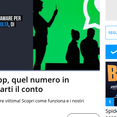
SEGU
Loaded
:
100.00%
pp, quel numero in
creen
rti il conto
e vittima! Scopri come funziona e i nostri
Spid