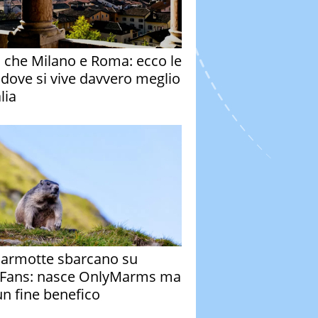
o che Milano e Roma: ecco le
à dove si vive davvero meglio
alia
armotte sbarcano su
Fans: nasce OnlyMarms ma
un fine benefico