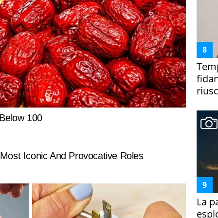
Temp
fida
riusc
La p
espl