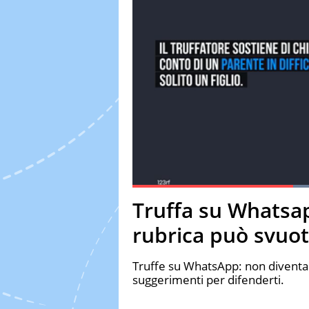
Current Time
0:27
Duration
1:12
Truffa su Whatsa
Pause
Unmute
Fulls
rubrica può svuota
Truffe su WhatsApp: non diventar
suggerimenti per difenderti.