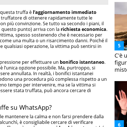
questa truffa è
l’aggiornamento immediato
 truffatore di ottenere rapidamente tutte le
on più convinzione. Se tutto va secondo i piani, il
 questo punto) arriva con la
richiesta economica
.
 vittima, spesso sostenendo che è necessario per
, come una multa o un risarcimento danni. Poiché il
re qualsiasi operazione, la vittima può sentirsi in
C'è 
figur
la pressione per effettuare un
bonifico istantaneo
.
è l’unica opzione possibile. Ma, purtroppo, si
miste
ere annullata. In realtà, i bonifici istantanei
iedono una procedura più complessa rispetto a un
no tempo per intervenire, ma se la vittima si
sere stata truffata, può ancora cercare di
ruffe su WhatsApp?
le mantenere la calma e non farsi prendere dalla
alcunchì, è consigliabile cercare di verificare