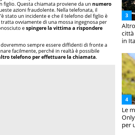
 un figlio. Questa chiamata proviene da un
numero
ste azioni fraudolente. Nella telefonata, il
’è stato un incidente e che il telefono del figlio è
i tratta ovviamente di una mossa ingegnosa per
Altr
conosciuto e
spingere la vittima a rispondere
citt
in It
 dovremmo sempre essere diffidenti di fronte a
annare facilmente, perché in realtà è possibile
altro telefono per effettuare la chiamata
.
Le m
Only
per 