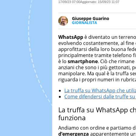
17/09/23 07:00
Aggiornato:
15/09/23 11:07
Giuseppe Guarino
GIORNALISTA
Ph(D) in Diritto Comparato e pro
particolare sulla Storia conte
WhatsApp
è diventato un terreno 
numerose testate ed è president
evolvendo costantemente, al fine 
approfittarsi della loro buona fed
principalmente tramite telefono fis
è lo
smartphone
. Ciò che rimane 
anziani che sono i più gettonati, 
manipolare. Ma qual è la truffa s
riguarda i propri numeri in rubric
La truffa su WhatsApp che utili
Come difendersi dalle truffe s
La truffa su WhatsApp che
funziona
Andiamo con ordine e partiamo dal
d’emergenza
apparentemente urgen