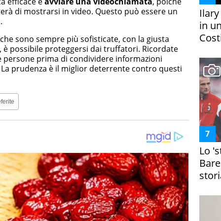
ca efficace è
avviare una videochiamata
, poiché
iterà di mostrarsi in video. Questo può essere un
Ilar
.
in un
Costi
 che sono sempre più sofisticate, con la giusta
 è possibile proteggersi dai truffatori. Ricordate
lle persone prima di condividere informazioni
 La prudenza è il miglior deterrente contro questi
ferite
Lo '
Bare
stori