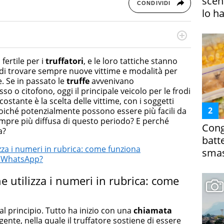
scena
CONDIVIDI
lo h
cessi di integrazione e attivo nel campo della ricerca, in
mporanea di America Latina e Spagna. Collabora con
fertile per i
truffatori
, e le loro tattiche stanno
e dell'Associazione Culturale "La Biblioteca del Sannio".
di trovare sempre nuove vittime e modalità per
e. Se in passato le
truffe
avvenivano
so o citofono, oggi il principale veicolo per le frodi
costante è la scelta delle vittime, con i soggetti
poiché potenzialmente possono essere più facili da
empre più diffusa di questo periodo? E perché
Cong
a?
batt
zza i numeri in rubrica: come funziona
smas
u WhatsApp?
 utilizza i numeri in rubrica: come
 principio. Tutto ha inizio con una
chiamata
te, nella quale il truffatore sostiene di essere