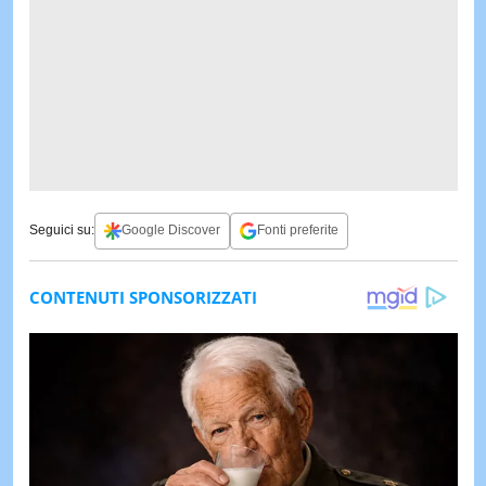
Seguici su:
Google Discover
Fonti preferite