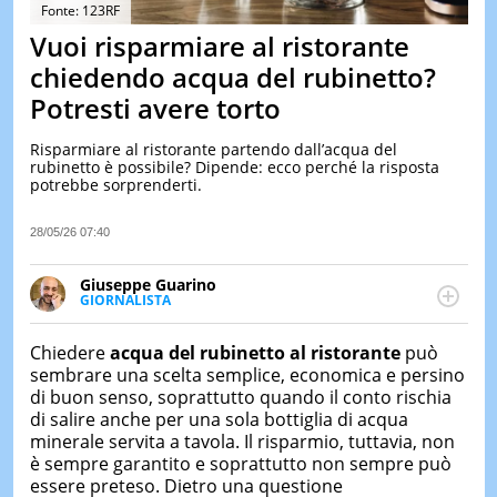
&
Fonte: 123RF
TEST
Vuoi risparmiare al ristorante
MUSIC
chiedendo acqua del rubinetto?
&
Potresti avere torto
SPETT
LE
Risparmiare al ristorante partendo dall’acqua del
NOTIZI
rubinetto è possibile? Dipende: ecco perché la risposta
DI
potrebbe sorprenderti.
OGGI
LE
28/05/26 07:40
NOTIZI
DI
Giuseppe Guarino
IERI
GIORNALISTA
Ph(D) in Diritto Comparato e processi di
CONTAT
integrazione e attivo nel campo della ricerca, in
Chiedere
acqua del rubinetto al ristorante
può
particolare sulla Storia contemporanea di America
sembrare una scelta semplice, economica e persino
Latina e Spagna. Collabora con numerose testate ed
di buon senso, soprattutto quando il conto rischia
è presidente dell'Associazione Culturale "La
di salire anche per una sola bottiglia di acqua
Biblioteca del Sannio".
minerale servita a tavola. Il risparmio, tuttavia, non
è sempre garantito e soprattutto non sempre può
essere preteso. Dietro una questione