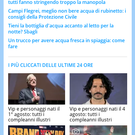
tutti fanno stringendo troppo la manopola
Campi Flegrei, meglio non bere acqua di rubinetto: i
consigli della Protezione Civile
Tieni la bottiglia d'acqua accanto al letto per la
notte? Sbagli
Un trucco per avere acqua fresca in spiaggia: come
fare
I PIÙ CLICCATI DELLE ULTIME 24 ORE
Vip e personaggi nati il
Vip e personaggi nati il 4
1° agosto: tutti i
agosto: tutti i
compleanni illustri
compleanni illustri