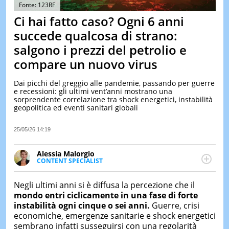
&
Fonte: 123RF
TEST
Ci hai fatto caso? Ogni 6 anni
MUSIC
succede qualcosa di strano:
&
salgono i prezzi del petrolio e
SPETT
compare un nuovo virus
LE
NOTIZI
DI
Dai picchi del greggio alle pandemie, passando per guerre
OGGI
e recessioni: gli ultimi vent’anni mostrano una
sorprendente correlazione tra shock energetici, instabilità
geopolitica ed eventi sanitari globali
LE
NOTIZI
DI
25/05/26 14:19
IERI
CONTAT
Alessia Malorgio
CONTENT SPECIALIST
Ha conseguito un Master in Marketing Management
e Google Digital Training su Marketing digitale. Si
Negli ultimi anni si è diffusa la percezione che il
occupa della creazione di contenuti in ottica SEO e
mondo entri ciclicamente in una fase di forte
dello sviluppo di strategie marketing attraverso
instabilità ogni cinque o sei anni.
Guerre, crisi
canali digitali.
economiche, emergenze sanitarie e shock energetici
sembrano infatti susseguirsi con una regolarità