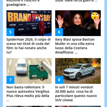
edizione è riuscito a
2026: dalla terza guerra ...
guadagnare ...
Spiderman 2026, il colpo di
Ilary Blasi sposa Bastian
scena nei titoli di coda del
Muller in una villa extra
film: lo hai notato anche
lusso della Costiera
tu?
Amalfitana: ...
Non basta rallentare: il
In soli 7 minuti venduti
nuovo autovelox Vergilius
20.000 auto: cosa ha di
Plus rileva molto più della
particolare questo nuovo
...
SUV cinese