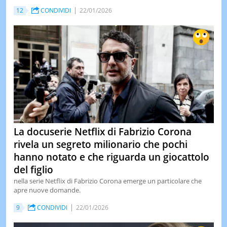
12
CONDIVIDI
22/01/2026
LE
NOTIZI
DI
OGGI
LE
NOTIZI
DI
IERI
CONTAT
La docuserie Netflix di Fabrizio Corona
rivela un segreto milionario che pochi
hanno notato e che riguarda un giocattolo
del figlio
nella serie Netflix di Fabrizio Corona emerge un particolare che
apre nuove domande.
9
CONDIVIDI
22/01/2026