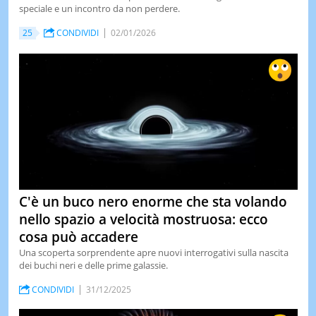
speciale e un incontro da non perdere.
25
CONDIVIDI
02/01/2026
C'è un buco nero enorme che sta volando
nello spazio a velocità mostruosa: ecco
cosa può accadere
Una scoperta sorprendente apre nuovi interrogativi sulla nascita
dei buchi neri e delle prime galassie.
CONDIVIDI
31/12/2025