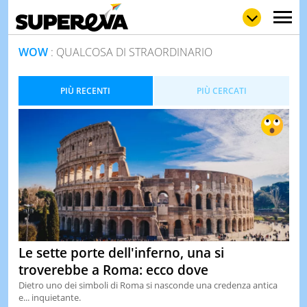
WOW
: QUALCOSA DI STRAORDINARIO
PIÙ RECENTI
PIÙ CERCATI
NEWS
LOL
GULP
LOVE
STORIE
VIDEO
WOW
POP
CURIOS
CINEM
& TV
QUIZ
&
Le sette porte dell'inferno, una si
TEST
troverebbe a Roma: ecco dove
MUSIC
Dietro uno dei simboli di Roma si nasconde una credenza antica
&
e... inquietante.
SPETT