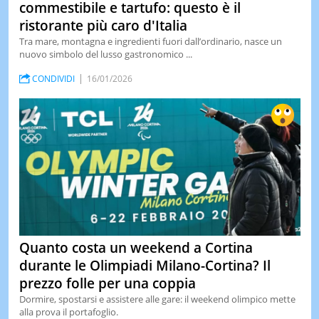
commestibile e tartufo: questo è il
ristorante più caro d'Italia
Tra mare, montagna e ingredienti fuori dall’ordinario, nasce un
nuovo simbolo del lusso gastronomico ...
CONDIVIDI
16/01/2026
Quanto costa un weekend a Cortina
durante le Olimpiadi Milano-Cortina? Il
prezzo folle per una coppia
Dormire, spostarsi e assistere alle gare: il weekend olimpico mette
alla prova il portafoglio.