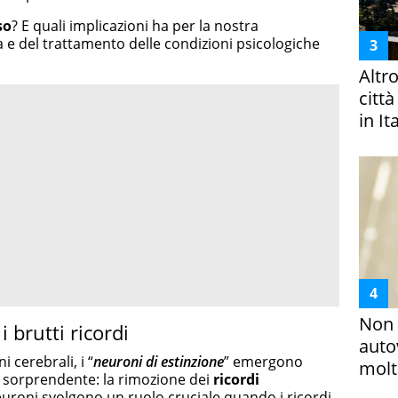
so
? E quali implicazioni ha per la nostra
 del trattamento delle condizioni psicologiche
Altr
citt
in It
Non 
 brutti ricordi
auto
 cerebrali, i “
neuroni di estinzione
” emergono
molto
 sorprendente: la rimozione dei
ricordi
euroni svolgono un ruolo cruciale quando i ricordi