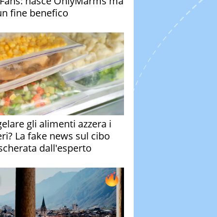
Fans: nasce OnlyMarms ma
un fine benefico
elare gli alimenti azzera i
eri? La fake news sul cibo
cherata dall'esperto