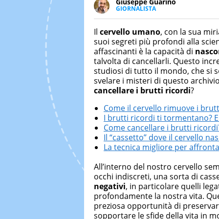
Giuseppe Guarino
GIORNALISTA
Ph(D) in Diritto Comparato e pro
particolare sulla Storia conte
Il
cervello umano
, con la sua mir
numerose testate ed è president
suoi segreti più profondi alla scien
affascinanti è la capacità di
nascon
talvolta di cancellarli. Questo inc
studiosi di tutto il mondo, che si
svelare i misteri di questo archiv
cancellare i brutti ricordi
?
Come il cervello rimuove i brutt
I brutti ricordi ti tormentano? E
Come cancellare i brutti ricordi
Il “cassetto” dove il cervello na
La tecnica migliore per affrontar
All’interno del nostro cervello se
occhi indiscreti, una sorta di cass
negativi
, in particolare quelli le
profondamente la nostra vita. Qu
preziosa opportunità di preservar
sopportare le sfide della vita in m