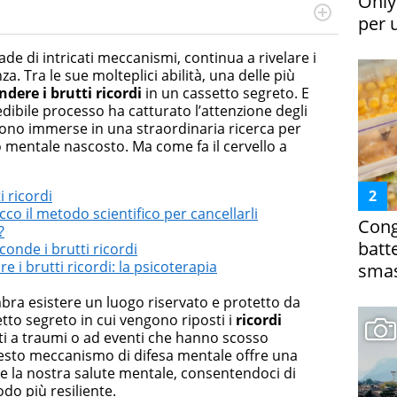
Only
per 
cessi di integrazione e attivo nel campo della ricerca, in
mporanea di America Latina e Spagna. Collabora con
iade di intricati meccanismi, continua a rivelare i
e dell'Associazione Culturale "La Biblioteca del Sannio".
za. Tra le sue molteplici abilità, una delle più
dere i brutti ricordi
in un cassetto segreto. E
redibile processo ha catturato l’attenzione degli
 sono immerse in una straordinaria ricerca per
io mentale nascosto. Ma come fa il cervello a
i ricordi
cco il metodo scientifico per cancellarli
Cong
?
batt
sconde i brutti ricordi
e i brutti ricordi: la psicoterapia
smas
mbra esistere un luogo riservato e protetto da
etto segreto in cui vengono riposti i
ricordi
gati a traumi o ad eventi che hanno scosso
esto meccanismo di difesa mentale offre una
e la nostra salute mentale, consentendoci di
odo più resiliente.