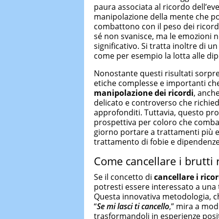
paura associata al ricordo dell’e
manipolazione della mente che p
combattono con il peso dei ricordi
sé non svanisce, ma le emozioni 
significativo. Si tratta inoltre di 
come per esempio la lotta alle dip
Nonostante questi risultati sorpre
etiche complesse e importanti ch
manipolazione dei ricordi
, anche
delicato e controverso che richie
approfonditi. Tuttavia, questo pr
prospettiva per coloro che combat
giorno portare a trattamenti più ef
trattamento di fobie e dipendenze
Come cancellare i brutti 
Se il concetto di
cancellare i rico
potresti essere interessato a una
Questa innovativa metodologia, che
“
Se mi lasci ti cancello
,” mira a modi
trasformandoli in esperienze posit