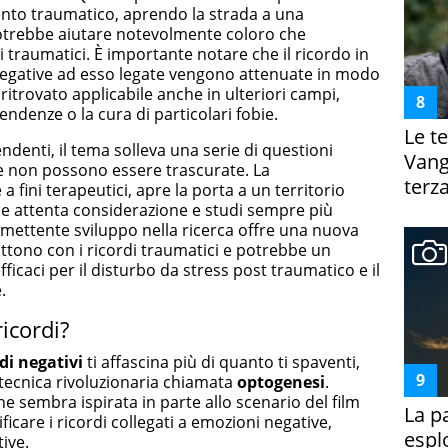
vento traumatico, aprendo la strada a una
otrebbe aiutare notevolmente coloro che
 traumatici. È importante notare che il ricordo in
negative ad esso legate vengono attenuate in modo
un ritrovato applicabile anche in ulteriori campi,
endenze o la cura di particolari fobie.
Le te
ndenti, il tema solleva una serie di questioni
Vanga
e non possono essere trascurate. La
terza
 a fini terapeutici, apre la porta a un territorio
de attenta considerazione e studi sempre più
omettente sviluppo nella ricerca offre una nuova
tono con i ricordi traumatici e potrebbe un
ficaci per il disturbo da stress post traumatico e il
.
ricordi?
rdi negativi
ti affascina più di quanto ti spaventi,
 tecnica rivoluzionaria chiamata
optogenesi
.
 sembra ispirata in parte allo scenario del film
La p
ficare i ricordi collegati a emozioni negative,
espl
ive.