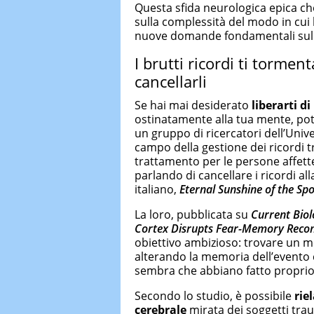
Questa sfida neurologica epica ch
sulla complessità del modo in cui
nuove domande fondamentali sulla
I brutti ricordi ti tormen
cancellarli
Se hai mai desiderato
liberarti d
ostinatamente alla tua mente, pot
un gruppo di ricercatori dell’Unive
campo della gestione dei ricordi t
trattamento per le persone affett
parlando di cancellare i ricordi all
italiano,
Eternal Sunshine of the Sp
La loro, pubblicata su
Current Biol
Cortex Disrupts Fear-Memory Recons
obiettivo ambizioso: trovare un m
alterando la memoria dell’evento
sembra che abbiano fatto proprio
Secondo lo studio, è possibile
rie
cerebrale
mirata dei soggetti tra