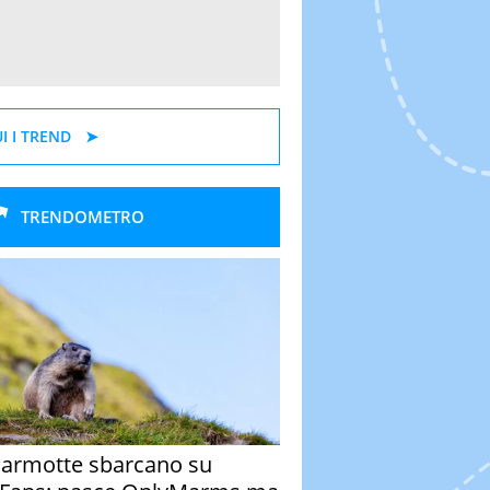
I I TREND
TRENDOMETRO
armotte sbarcano su