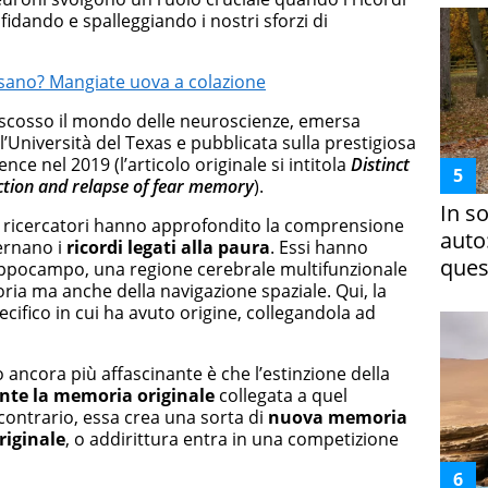
fidando e spalleggiando i nostri sforzi di
 sano? Mangiate uova a colazione
a scosso il mondo delle neuroscienze, emersa
ll’Università del Texas e pubblicata sulla prestigiosa
nce nel 2019 (l’articolo originale si intitola
Distinct
tion and relapse of fear memory
).
In s
 i ricercatori hanno approfondito la comprensione
auto
ernano i
ricordi legati alla paura
. Essi hanno
ques
l’ippocampo, una regione cerebrale multifunzionale
ia ma anche della navigazione spaziale. Qui, la
ecifico in cui ha avuto origine, collegandola ad
ancora più affascinante è che l’estinzione della
te la memoria originale
collegata a quel
contrario, essa crea una sorta di
nuova memoria
riginale
, o addirittura entra in una competizione