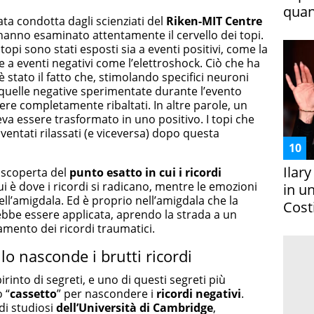
quan
ata condotta dagli scienziati del
Riken-MIT Centre
 hanno esaminato attentamente il cervello dei topi.
topi sono stati esposti sia a eventi positivi, come la
che a eventi negativi come l’elettroshock. Ciò che ha
 stato il fatto che, stimolando specifici neuroni
 quelle negative sperimentate durante l’evento
ere completamente ribaltati. In altre parole, un
va essere trasformato in uno positivo. I topi che
ventati rilassati (e viceversa) dopo questa
Ilar
a scoperta del
punto esatto in cui i ricordi
i è dove i ricordi si radicano, mentre le emozioni
in un
ell’amigdala. Ed è proprio nell’amigdala che la
Costi
bbe essere applicata, aprendo la strada a un
tamento dei ricordi traumatici.
llo nasconde i brutti ricordi
rinto di segreti, e uno di questi segreti più
 “
cassetto
” per nascondere i
ricordi negativi
.
di studiosi
dell’Università di Cambridge
,