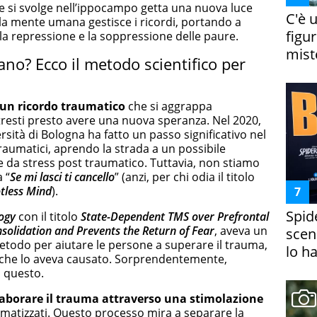
e si svolge nell’ippocampo getta una nuova luce
C'è 
 la mente umana gestisce i ricordi, portando a
figur
 repressione e la soppressione delle paure.
miste
tano? Ecco il metodo scientifico per
i un ricordo traumatico
che si aggrappa
resti presto avere una nuova speranza. Nel 2020,
rsità di Bologna ha fatto un passo significativo nel
raumatici, aprendo la strada a un possibile
e da stress post traumatico. Tuttavia, non stiamo
a “
Se mi lasci ti cancello
” (anzi, per chi odia il titolo
otless Mind
).
Spid
ogy
con il titolo
State-Dependent TMS over Prefrontal
olidation and Prevents the Return of Fear
, aveva un
scena
etodo per aiutare le persone a superare il trauma,
lo h
 che lo aveva causato. Sorprendentemente,
 questo.
laborare il trauma attraverso una stimolazione
umatizzati. Questo processo mira a separare la