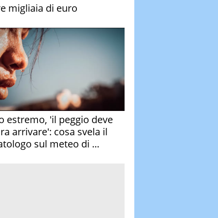
re migliaia di euro
o estremo, 'il peggio deve
a arrivare': cosa svela il
atologo sul meteo di ...