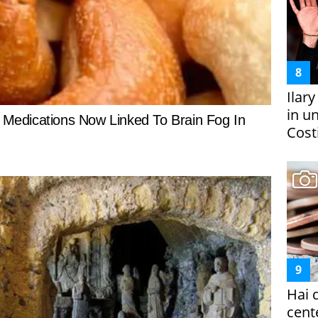
Ilar
in un
Costi
Hai 
cent