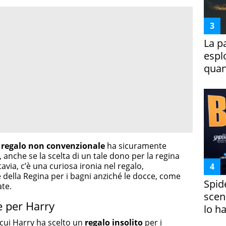
La p
espl
quan
l
regalo non convenzionale
ha sicuramente
 anche se la scelta di un tale dono per la regina
tavia, c’è una curiosa ironia nel regalo,
 della Regina per i bagni anziché le docce, come
Spid
te.
scena
e per Harry
lo h
 cui Harry ha scelto un
regalo insolito
per i