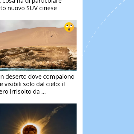
: cosa ha di particolare
to nuovo SUV cinese
un deserto dove compaiono
e visibili solo dal cielo: il
ro irrisolto da ...