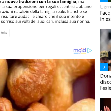
o a
nuove tradizioni con la sua famiglia
, ma
L'er
e la sua propensione per regali eccentrici abbiano
azioni natalizie della famiglia reale. E anche se
l'ac
isultare audaci, è chiaro che il suo intento è
in es
orriso sui volti dei suoi cari, inclusa sua nonna.
ferite
Dona
disc
l'esi