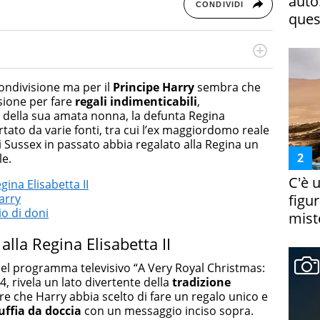
auto
CONDIVIDI
ques
otografa, ha conseguito un Master in Digital & Social
 in ottica SEO e realizza contenuti per social media, con
 condivisione ma per il
Principe Harry
sembra che
da e Bellezza.
sione per fare
regali indimenticabili
,
 della sua amata nonna, la defunta Regina
rtato da varie fonti, tra cui l’ex maggiordomo reale
i Sussex in passato abbia regalato alla Regina un
le.
C'è 
egina Elisabetta II
figur
arry
io di doni
miste
 alla Regina Elisabetta II
nel programma televisivo “A Very Royal Christmas:
, rivela un lato divertente della
tradizione
are che Harry abbia scelto di fare un regalo unico e
uffia da doccia
con un messaggio inciso sopra.