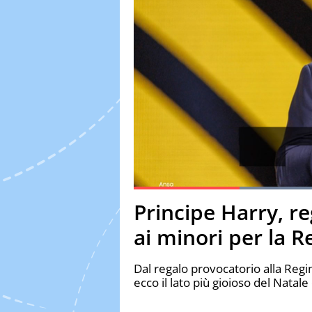
Current Time
0:19
Duration
1:15
Principe Harry, re
Pause
Unmute
Fulls
ai minori per la R
Dal regalo provocatorio alla Regin
ecco il lato più gioioso del Natal