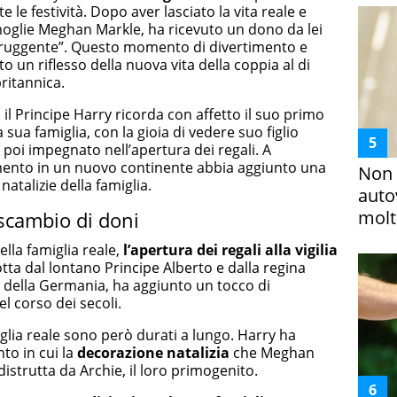
 le festività. Dopo aver lasciato la vita reale e
 moglie Meghan Markle, ha ricevuto un dono da lei
 “ruggente”. Questo momento di divertimento e
 un riflesso della nuova vita della coppia al di
ritannica.
 il Principe Harry ricorda con affetto il suo primo
a sua famiglia, con la gioia di vedere suo figlio
 poi impegnato nell’apertura dei regali. A
imento in un nuovo continente abbia aggiunto una
Non 
 natalizie della famiglia.
auto
molto
 scambio di doni
ella famiglia reale,
l’apertura dei regali alla vigilia
dotta dal lontano Principe Alberto e dalla regina
ia della Germania, ha aggiunto un tocco di
el corso dei secoli.
miglia reale sono però durati a lungo. Harry ha
to in cui la
decorazione natalizia
che Meghan
distrutta da Archie, il loro primogenito.