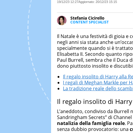
19/12/23 12:27
Aggiornato:
20/12/23 15:15
Stefania Cicirello
CONTENT SPECIALIST
Content writer, video editor e f
Media Marketing. Scrive articoli
Il Natale è una festività di gioia e
focus su Costume & Società, Mo
negli anni sia stata anche un’occa
specialmente quando si è trattato
Elisabetta II. Secondo quanto ripo
Paul Burrell, sembra che il Duca d
dono piuttosto insolito e discutibi
Il regalo insolito di Harry alla R
I regali di Meghan Markle per H
La tradizione reale dello scamb
Il regalo insolito di Harry
L’aneddoto, condiviso da Burrell 
Sandringham Secrets” di Channel 4
natalizia della famiglia reale
. P
senza dubbio provocatorio: una
c