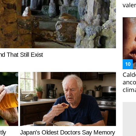
vale
Cald
ancor
clim