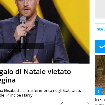
SEGU
Loaded
:
92.57%
galo di Natale vietato
creen
egina
a Elisabetta al trasferimento negli Stati Uniti:
e del Principe Harry
In s