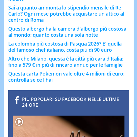
Sai a quanto ammonta lo stipendio mensile di Re
Carlo? Ogni mese potrebbe acquistare un attico al
centro di Roma
Questo albergo ha la camera d'albergo più costosa
al mondo: quanto costa una sola notte
La colomba più costosa di Pasqua 2026? E' quella
del famoso chef italiano, costa più di 90 euro
Altro che Milano, questa è la città più cara d'Italia:
fino a 579 € in più di rincaro annuo per le famiglie
Questa carta Pokemon vale oltre 4 milioni di euro:
controlla se ce l'hai
PIÙ POPOLARI SU FACEBOOK NELLE ULTIME
24 ORE