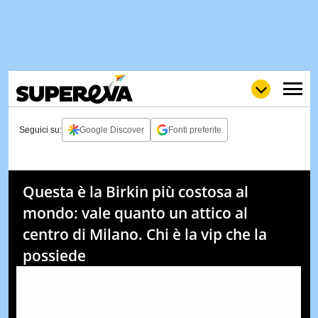
Seguici su:
Google Discover
Fonti preferite
NEWS
LOL
GULP
LOVE
Questa è la Birkin più costosa al
STORIE
mondo: vale quanto un attico al
VIDEO
centro di Milano. Chi è la vip che la
WOW
POP
CURIOS
possiede
CINEM
& TV
QUIZ