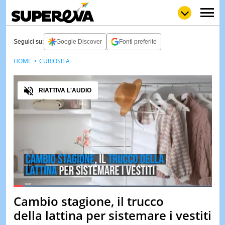
Seguici su:
Google Discover
Fonti preferite
HOME
CURIOSITÀ
NEWS
LOL
GULP
LOVE
Audio
STORIE
RIATTIVA L'AUDIO
VIDEO
WOW
POP
CURIOS
CINEM
& TV
QUIZ
&
TEST
Loaded
:
43.55%
Cambio stagione, il trucco
Pause
Unmute
MUSIC
della lattina per sistemare i vestiti
&
SPETT