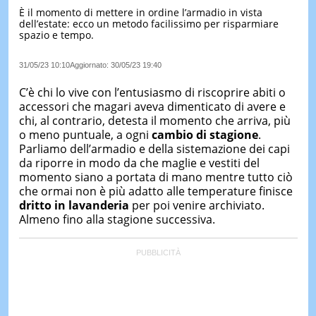
È il momento di mettere in ordine l’armadio in vista
LE
dell’estate: ecco un metodo facilissimo per risparmiare
NOTIZI
spazio e tempo.
DI
OGGI
31/05/23 10:10
Aggiornato:
30/05/23 19:40
LE
NOTIZI
C’è chi lo vive con l’entusiasmo di riscoprire abiti o
DI
accessori che magari aveva dimenticato di avere e
IERI
chi, al contrario, detesta il momento che arriva, più
o meno puntuale, a ogni
cambio di stagione
.
CONTAT
Parliamo dell’armadio e della sistemazione dei capi
da riporre in modo da che maglie e vestiti del
momento siano a portata di mano mentre tutto ciò
che ormai non è più adatto alle temperature finisce
dritto in lavanderia
per poi venire archiviato.
Almeno fino alla stagione successiva.