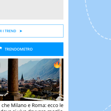
I I TREND
TRENDOMETRO
o che Milano e Roma: ecco le