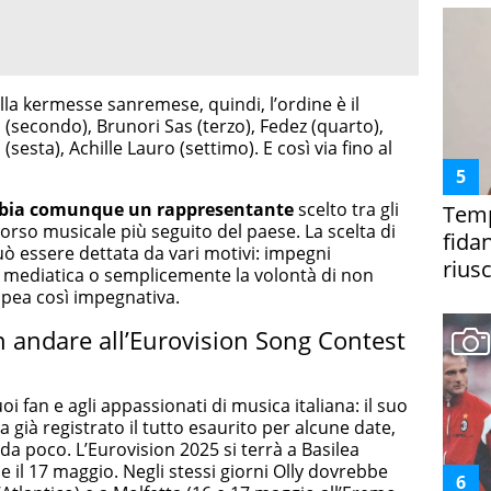
ella kermesse sanremese, quindi, l’ordine è il
 (secondo), Brunori Sas (terzo), Fedez (quarto),
(sesta), Achille Lauro (settimo). E così via fino al
bia comunque un rappresentante
scelto tra gli
Temp
ncorso musicale più seguito del paese. La scelta di
fida
può essere dettata da vari motivi: impegni
riusc
ne mediatica o semplicemente la volontà di non
pea così impegnativa.
 andare all’Eurovision Song Contest
uoi fan e agli appassionati di musica italiana: il suo
 ha già registrato il tutto esaurito per alcune date,
a poco. L’Eurovision 2025 si terrà a Basilea
15 e il 17 maggio. Negli stessi giorni Olly dovrebbe