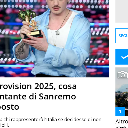
SEGU
urovision 2025, cosa
antante di Sanremo
posto
5: chi rappresenterà l’Italia se decidesse di non
Altr
bili.