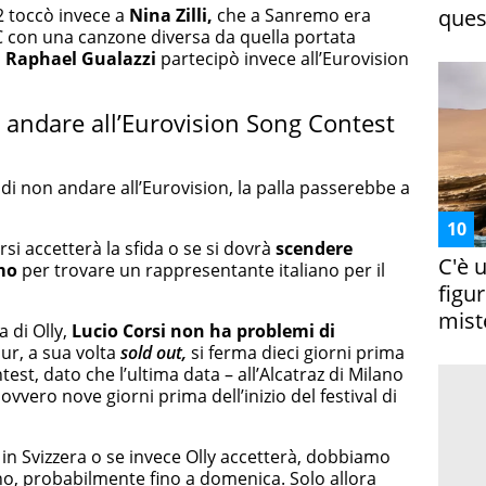
2 toccò invece a
Nina Zilli,
che a Sanremo era
ques
SC con una canzone diversa da quella portata
,
Raphael Gualazzi
partecipò invece all’Eurovision
d andare all’Eurovision Song Contest
 non andare all’Eurovision, la palla passerebbe a
si accetterà la sfida o se si dovrà
scendere
C'è 
mo
per trovare un rappresentante italiano per il
figur
miste
a di Olly,
Lucio Corsi non ha problemi di
tour, a sua volta
sold out,
si ferma dieci giorni prima
test, dato che l’ultima data – all’Alcatraz di Milano
vvero nove giorni prima dell’inizio del festival di
 in Svizzera o se invece Olly accetterà, dobbiamo
no, probabilmente fino a domenica. Solo allora