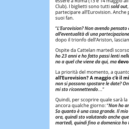
essere a Roma (13 e 14 maggio all’
Club). I biglietti sono tutti
sold out
partecipare all’Eurovision. Anche
suoi fan.
“
L’Eurovision? Non avendo pensato
all’eventualità di una partecipazione
dopo il trionfo dell’Ariston, lasci
Ospite da Cattelan martedì scorso
ho 23 anni e ho fatto passi lenti nel
no a quel che viene da qui, ma
devo 
La priorità del momento, a quanto 
all’Eurovision? A maggio c’è il 
non si possono spostare le date? 
mi sto riconnettendo
…”
Quindi, per scoprire quale sarà la 
ancora qualche giorno: “
Non ho an
So quanto è una cosa grande. Il mio
ora, quindi sto valutando anche que
martedì, quindi fino a domenica ho