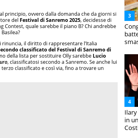
 principio, ovvero dalla domanda che da giorni si
citore del
Festival di Sanremo 2025
, decidesse di
Cong
ng Contest, quale sarebbe il piano B? Chi andrebbe
 Basilea?
batt
smas
inuncia, il diritto di rappresentare l’Italia
secondo classificato del Festival di Sanremo di
imo della lista per sostituire Olly sarebbe
Lucio
duro
, classificatosi secondo a Sanremo. Se anche lui
terzo classificato e così via, fino a trovare un
Ilar
in un
Costi