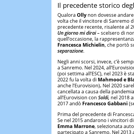
Il precedente storico deg
Qualora
Olly
non dovesse andare a
volta che il vincitore di Sanremo d
precedente recente, risalente al 20
Un giorno mi dirai –
scelsero di no
quell’occasione, la rappresentanza
Francesca Michielin
, che portò 
separazione
.
Negli anni scorsi, invece, c’è sempr
a Sanremo. Nel 2024, all’Eurovisio
(poi settima all’ESC), nel 2023 è st
2022 fu la volta di
Mahmood e Bl
anche l’Eurovision)
.
Nel 2020 sar
cancellata a causa della pandemia
all’Eurovision con
Soldi,
nel 2018 
2017 andò
Francesco Gabbani
(s
Prima del precedente di Francesca M
Se nel 2015 andarono i vincitori 
Emma Marrone
, selezionata au
partecipato a Sanremo. Nel 2013 an