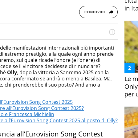
citt
in It
CONDIVIDI
cessi di integrazione e attivo nel campo della ricerca, in
mporanea di America Latina e Spagna. Collabora con
delle manifestazioni internazionali più importanti
e dell'Associazione Culturale "La Biblioteca del Sannio".
 di estremo prestigio, alla quale ogni anno prende
anremo, sul quale ricade l’onore (e l’onere) di
cede se il vincitore decidesse di rinunciare?
ché
Olly
, dopo la vittoria a Sanremo 2025 con la
Le m
ncora confermato se andrà o meno a Basilea. Ma,
e, chi prenderebbe il suo posto? Andiamo a
Only
per 
ll'Eurovision Song Contest 2025
e all’Eurovision Song Contest 2025?
io e Francesca Michielin
e all’Eurovision Song Contest 2025 al posto di Olly?
uncia all’Eurovision Song Contest