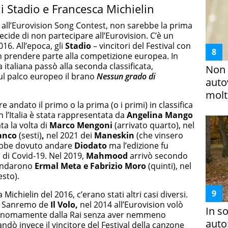
li Stadio e Francesca Michielin
ll’Eurovision Song Contest, non sarebbe la prima
ecide di non partecipare all’Eurovision. C’è un
16. All’epoca, gli
Stadio
– vincitori del Festival con
n prendere parte alla competizione europea. In
 italiana passò alla seconda classificata,
Non 
sul palco europeo il brano
Nessun grado di
auto
molto
e andato il primo o la prima (o i primi) in classifica
n l’Italia è stata rappresentata da
Angelina Mango
ata la volta di
Marco Mengoni
(arrivato quarto), nel
anco
(sesti)
,
nel 2021 dei
Maneskin
(che vinsero
ebbe dovuto andare
Diodato
ma l’edizione fu
 di Covid-19. Nel 2019,
Mahmood
arrivò secondo
andarono
Ermal Meta e Fabrizio Moro
(quinti), nel
esto).
ichielin del 2016, c’erano stati altri casi diversi.
di Sanremo de
Il Volo,
nel 2014 all’Eurovision volò
In s
tonomamente dalla Rai senza aver nemmeno
auto
dò invece il vincitore del Festival della canzone