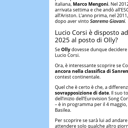
italiana,
Marco Mengoni
. Nel 201
arrivata settima e che andò all’E
all’Ariston. L’anno prima, nel 2011
dopo aver vinto
Sanremo Giovani
.
Lucio Corsi è disposto a
2025 al posto di Olly?
Se
Olly
dovesse dunque decidere di
Lucio Corsi.
Ora, è interessante scoprire se Cor
ancora nella classifica di Sanre
contest continentale.
Quel che è certo è che, a differenz
sovrapposizione di date
. Il suo 
dell’inizio dell’Eurovision Song Con
– è in programma per il 4 maggio, o
Basilea.
Per scoprire se sarà lui ad andare
attendere solo qualche altro gior