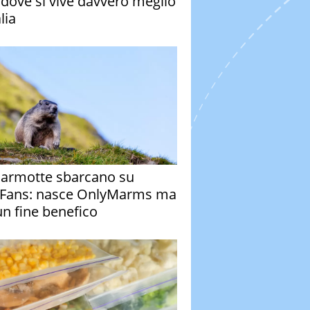
à dove si vive davvero meglio
alia
armotte sbarcano su
Fans: nasce OnlyMarms ma
un fine benefico