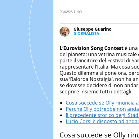
20/02/25 11:00
Giuseppe Guarino
GIORNALISTA
Ph(D) in Diritto Comparato e pro
particolare sulla Storia conte
L’Eurovision Song Contest
è una 
numerose testate ed è president
del pianeta: una vetrina musicale
parte il vincitore del Festival di S
rappresentare l’Italia. Ma cosa suc
Questo dilemma si pone ora, per
sua ‘Balorda Nostalgia’, non ha a
se dovesse decidere di non andar
scoprire insieme tutti i dettagli.
Cosa succede se Olly rinuncia a
Perché Olly potrebbe non andar
Il precedente storico degli Stad
Lucio Corsi è disposto ad andar
Cosa succede se Olly rin