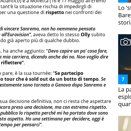
Atlantico) e a Molfetta (16 e 17 maggio all’Eremo
, tant’è la situazione rischia di impedirgli di
Lo '
 per una questione di
rispetto
nei confronti dei
Bare
stori
 di vincere Sanremo, non ho nemmeno pensato
 all’Eurovision”
, aveva detto lo stesso
Olly
subito
ando già aperto più di qualche dubbio.
, ha anche aggiunto: “
Devo capire un po’ cosa fare,
la mia carriera, dicendo anche dei no. Non voglio dire
riflettere”
.
pare, è la sua tournée: “
Se partecipo
mio tour che è sold out da un botto di tempo
. Se
Onestamente sono tornato a Genova dopo Sanremo e
La p
espl
sua decisione definitiva, non ci resta che aspettare
quan
cora preso una decisione, ma con estremo rispetto.
 pubblico lo rispetto perché mi ha portato dove sono
sto aspetto. Ho una settimana per decidere, oggi è
 tempo per pensarci”
.