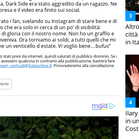
, Dark Side era stato aggredito da un ragazzo. Ne
resa e il video era finito sui social.
ato i fan, svelando su Instagram di stare bene e di
Altr
che era solo in cerca di un po’ di visibilità:
 di gloria con il nostro nome. Non ho un graffio e
citt
nveniva. Ora torniamo ai soldi, a tutti quelli che mi
in It
e un venticello d estate. Vi voglio bene…bufus”
 stati presi da internet, quindi valutati di pubblico dominio. Se i
ri avessero qualcosa in contrario alla pubblicazione, basterà fare
team_verticali@italiaonline.it
. Provvederemo alla cancellazione
ferite
Ilar
in un
Costi