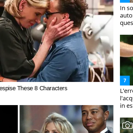
In s
auto
ques
L'er
l'ac
in es