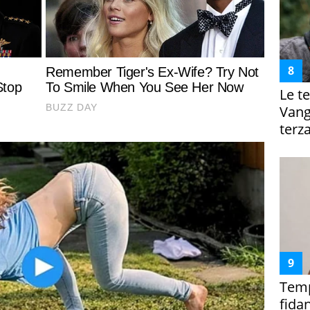
Le te
Vanga
terza
Temp
fida