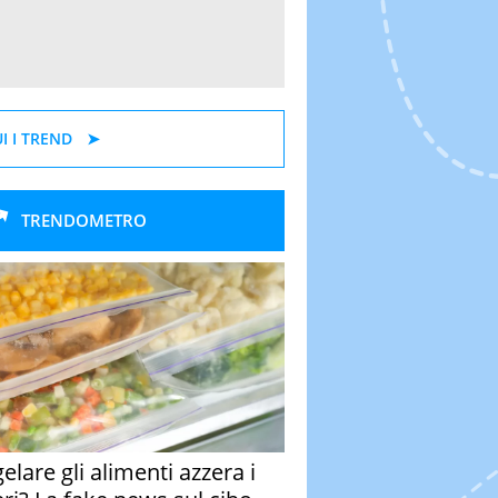
I I TREND
TRENDOMETRO
elare gli alimenti azzera i