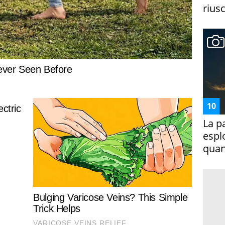
riusc
La p
espl
quan