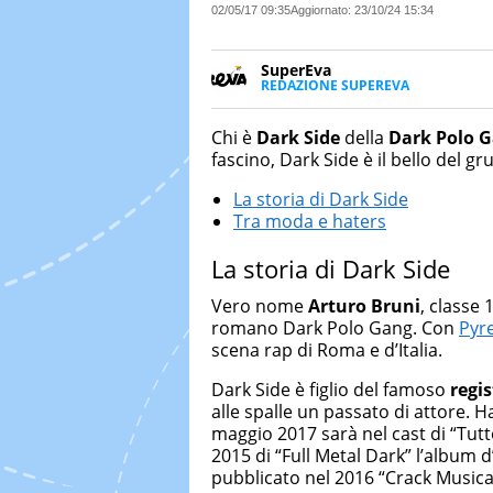
02/05/17 09:35
Aggiornato:
23/10/24 15:34
SuperEva
REDAZIONE SUPEREVA
FACEBOOK
SuperEva è il magazine di Italia
good news”. Pensato per tutti m
Chi è
Dark Side
della
Dark Polo 
cerca di notizie originali. Dall
fascino, Dark Side è il bello del gr
più divertenti: mille storie da 
La storia di Dark Side
Tra moda e haters
La storia di Dark Side
Vero nome
Arturo Bruni
, classe
romano Dark Polo Gang. Con
Pyr
scena rap di Roma e d’Italia.
Dark Side è figlio del famoso
regi
alle spalle un passato di attore. Ha
maggio 2017 sarà nel cast di “Tut
2015 di “Full Metal Dark” l’album 
pubblicato nel 2016 “Crack Musica”