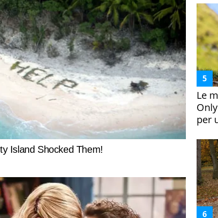
Le m
Only
per 