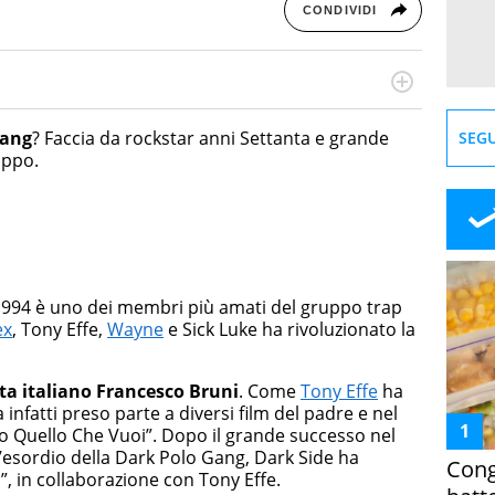
CONDIVIDI
online dedicato a trend, curiosità, entertainment e “feel-
a soprattutto per la GenZ, molto “social” e sempre in
Gang
? Faccia da rockstar anni Settanta e grande
SEGU
e tendenze del momento ai fatti più strani alle scoperte
uppo.
scoprire ogni giorno”
 1994 è uno dei membri più amati del gruppo trap
ex
, Tony Effe,
Wayne
e Sick Luke ha rivoluzionato la
sta italiano Francesco Bruni
. Come
Tony Effe
ha
 infatti preso parte a diversi film del padre e nel
to Quello Che Vuoi”. Dopo il grande successo nel
d’esordio della Dark Polo Gang, Dark Side ha
Cong
, in collaborazione con Tony Effe.