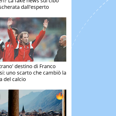
eri? La fake news sul cibo
cherata dall'esperto
strano' destino di Franco
si: uno scarto che cambiò la
a del calcio