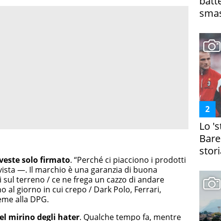
batt
smas
Lo '
Bare
stori
veste solo firmato
. “Perché ci piacciono i prodotti
rvista —. Il marchio è una garanzia di buona
di sul terreno / ce ne frega un cazzo di andare
ino al giorno in cui crepo / Dark Polo, Ferrari,
ieme alla DPG.
el mirino degli hater
. Qualche tempo fa, mentre