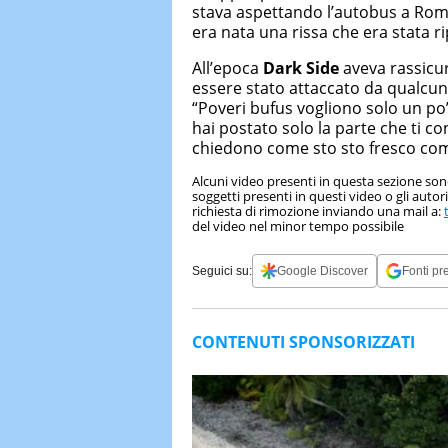
stava aspettando l’autobus a Roma
era nata una rissa che era stata rip
All’epoca
Dark Side
aveva rassicur
essere stato attaccato da qualcuno 
“Poveri bufus vogliono solo un po’
hai postato solo la parte che ti co
chiedono come sto sto fresco com
Alcuni video presenti in questa sezione sono
soggetti presenti in questi video o gli auto
richiesta di rimozione inviando una mail a:
del video nel minor tempo possibile
Seguici su:
Google Discover
Fonti pre