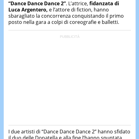
&
“Dance Dance Dance 2”
. L’attrice,
fidanzata di
TEST
Luca Argentero,
e l’attore di fiction, hanno
sbaragliato la concorrenza conquistando il primo
MUSIC
posto nella gara a colpi di coreografie e balletti.
&
SPETT
LE
NOTIZI
DI
OGGI
LE
NOTIZI
DI
IERI
CONTAT
I due artisti di “Dance Dance Dance 2” hanno sfidato
il duo delle Donatella e alla fine l’hanno spuntata