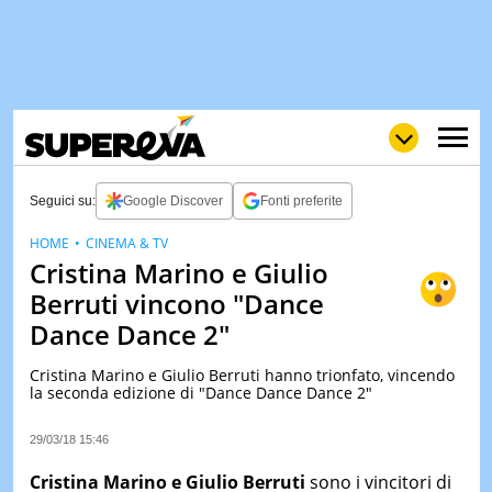
Seguici su:
Google Discover
Fonti preferite
HOME
CINEMA & TV
Cristina Marino e Giulio
NEWS
LOL
GULP
LOVE
Berruti vincono "Dance
STORIE
Dance Dance 2"
VIDEO
Cristina Marino e Giulio Berruti hanno trionfato, vincendo
WOW
POP
CURIOS
la seconda edizione di "Dance Dance Dance 2"
CINEM
29/03/18 15:46
& TV
Cristina Marino e Giulio Berruti
sono i vincitori di
QUIZ