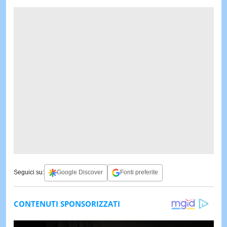
Seguici su:
Google Discover
Fonti preferite