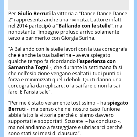
Per
Giulio Berruti
la vittoria a “Dance Dance Dance
2” rappresenta anche una rivincita. L’attore infatti
nel 2014 partecipò a
“Ballando con le stelle”
, ma
nonostante l’impegno profuso arrivò solamente
terzo a parimerito con Giorgia Surina.
“A Ballando con le stelle lavori con la tua coreografa
che è anche la tua ballerina – aveva spiegato
qualche tempo fa ricordando
l’esperienza con
Samantha Togni
-, che durante la settimana fa sì
che nell’esibizione vengano esaltati i tuoi punti di
forza e minimizzati quelli deboli. Qui ti danno una
coreografia da replicare: o la sai fare o non la sai
fare. E l’ansia sale”.
“Per me è stato veramente tostissimo – ha
spiegato
Berruti
-, ma penso che nel nostro caso l’unione
abbia fatto la vittoria perché ci siamo davvero
supportati e sopportati. Scusate – ha concluso -,
ma noi andiamo a festeggiare e ubriacarci perché
sono stati sei mesi di clausura”.