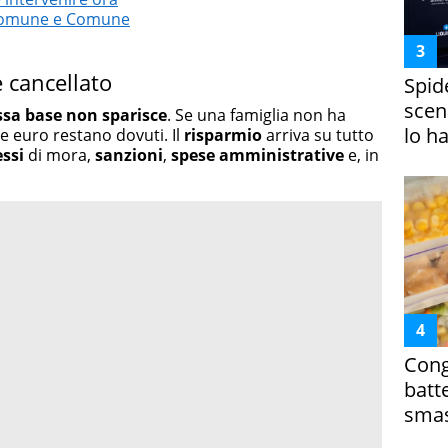
a Comune e Comune
 cancellato
Spid
scena
ssa base non sparisce
. Se una famiglia non ha
lo h
le euro restano dovuti. Il
risparmio
arriva su tutto
essi
di mora,
sanzioni
,
spese amministrative
e, in
Cong
batt
smas