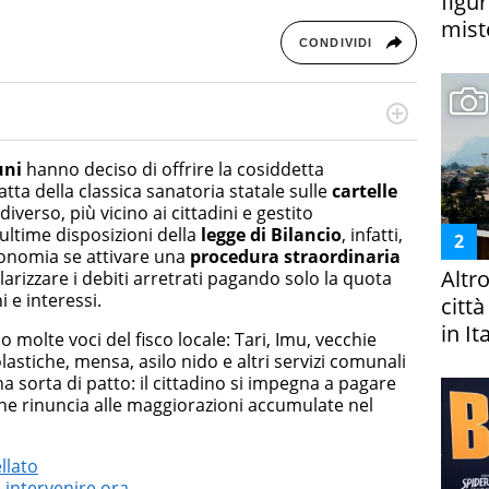
figur
miste
CONDIVIDI
otografa, ha conseguito un Master in Digital & Social
 in ottica SEO e realizza contenuti per social media, con
ni
hanno deciso di offrire la cosiddetta
da e Bellezza.
ta della classica sanatoria statale sulle
cartelle
verso, più vicino ai cittadini e gestito
ultime disposizioni della
legge di Bilancio
, infatti,
onomia se attivare una
procedura straordinaria
Altr
larizzare i debiti arretrati pagando solo la quota
i e interessi.
citt
in It
 molte voci del fisco locale: Tari, Imu, vecchie
astiche, mensa, asilo nido e altri servizi comunali
na sorta di patto: il cittadino si impegna a pagare
une rinuncia alle maggiorazioni accumulate nel
llato
 intervenire ora