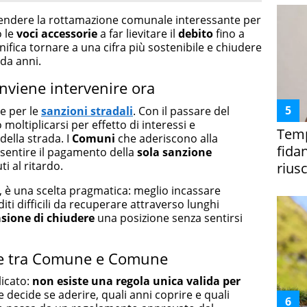
endere la rottamazione comunale interessante per
o le
voci accessorie
a far lievitare il
debito
fino a
gnifica tornare a una cifra più sostenibile e chiudere
da anni.
onviene intervenire ora
re per le
sanzioni stradali
. Con il passare del
ltiplicarsi per effetto di interessi e
Temp
della strada. I
Comuni
che aderiscono alla
fida
entire il pagamento della
sola sanzione
i al ritardo.
riusc
, è una scelta pragmatica: meglio incassare
ti difficili da recuperare attraverso lunghi
asione di chiudere
una posizione senza sentirsi
nze tra Comune e Comune
licato:
non esiste una regola unica valida per
 decide se aderire, quali anni coprire e quali