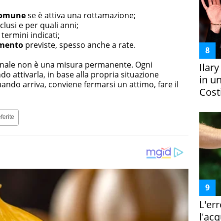
omune
se è attiva una rottamazione;
clusi e per quali anni;
 termini indicati;
amento
previste, spesso anche a rate.
unale non è una misura permanente. Ogni
Ilar
 attivarla, in base alla propria situazione
in un
uando arriva, conviene fermarsi un attimo, fare il
Costi
ferite
L'er
l'ac