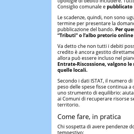
tipologie di debito includere. Tu
Consiglio comunale e
pubblicato s
Le scadenze, quindi, non sono ugua
termine per presentare la domanda
pubblicazione del bando.
Per que
“Tributi” o l’albo pretorio onli
Va detto che non tutti i debiti po
credito è ancora gestito diretta
allora può essere incluso nel pian
Entrate-Riscossione, valgono le
quelle locali.
Secondo i dati ISTAT, il numero di 
peso delle spese fisse continua a
uno strumento di equilibrio: aiuta 
ai Comuni di recuperare risorse se
territorio.
Come fare, in pratica
Chi sospetta di avere pendenze 
tempestivo: