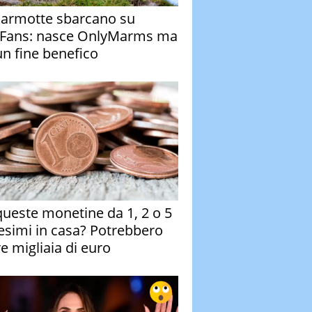
armotte sbarcano su
Fans: nasce OnlyMarms ma
un fine benefico
queste monetine da 1, 2 o 5
esimi in casa? Potrebbero
re migliaia di euro