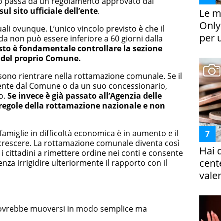
tto passa da un regolamento approvato dal
ul sito ufficiale dell’ente
.
Le m
Only
li ovunque. L’unico vincolo previsto è che il
per 
 non può essere inferiore a 60 giorni dalla
sto è fondamentale controllare la sezione
ne del proprio Comune.
ssono rientrare nella rottamazione comunale. Se il
mente dal Comune o da un suo concessionario,
o.
Se invece è già passato all’Agenzia delle
 regole della rottamazione nazionale e non
famiglie in difficoltà economica è in aumento e il
 crescere. La rottamazione comunale diventa così
Hai 
i cittadini a rimettere ordine nei conti e consente
cent
nza irrigidire ulteriormente il rapporto con il
vale
dovrebbe muoversi in modo semplice ma