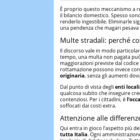
È proprio questo meccanismo a r
il bilancio domestico. Spesso son
renderlo ingestibile. Eliminarle si
una pendenza che magari pesava 
Multe stradali: perché c
Il discorso vale in modo particola
tempo, una multa non pagata può mo
maggiorazioni previste dal codice 
rottamazione possono invece cons
originaria
, senza gli aumenti dovut
Dal punto di vista degli
enti locali
qualcosa subito che inseguire credi
contenziosi. Per i cittadini, è
l’occ
soffocati dai costi extra.
Attenzione alle differe
Qui entra in gioco l’aspetto più de
tutta Italia
. Ogni amministrazione