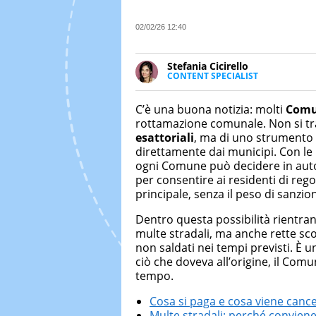
02/02/26 12:40
Stefania Cicirello
CONTENT SPECIALIST
Content writer, video editor e f
Media Marketing. Scrive articoli
C’è una buona notizia: molti
Comu
focus su Costume & Società, Mo
rottamazione comunale. Non si trat
esattoriali
, ma di uno strumento di
direttamente dai municipi. Con le 
ogni Comune può decidere in aut
per consentire ai residenti di rego
principale, senza il peso di sanzion
Dentro questa possibilità rientrano
multe stradali, ma anche rette scol
non saldati nei tempi previsti. È u
ciò che doveva all’origine, il Com
tempo.
Cosa si paga e cosa viene cance
Multe stradali: perché conviene