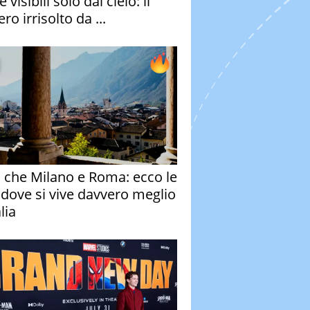
e visibili solo dal cielo: il
ro irrisolto da ...
o che Milano e Roma: ecco le
à dove si vive davvero meglio
alia