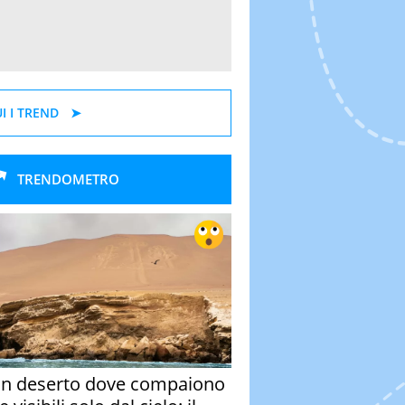
I I TREND
TRENDOMETRO
un deserto dove compaiono