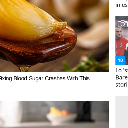
in es
Lo '
Bare
stori