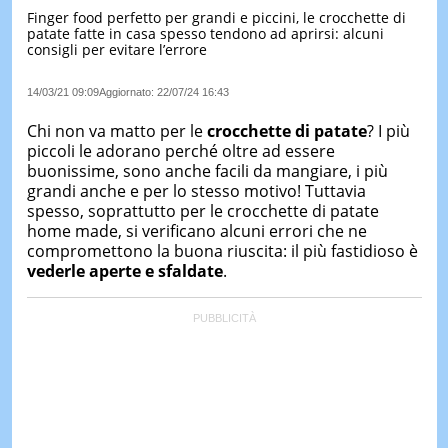
Finger food perfetto per grandi e piccini, le crocchette di
LE
patate fatte in casa spesso tendono ad aprirsi: alcuni
NOTIZI
consigli per evitare l’errore
DI
OGGI
14/03/21 09:09
Aggiornato:
22/07/24 16:43
LE
NOTIZI
Chi non va matto per le
crocchette di patate
? I più
DI
piccoli le adorano perché oltre ad essere
IERI
buonissime, sono anche facili da mangiare, i più
grandi anche e per lo stesso motivo! Tuttavia
CONTAT
spesso, soprattutto per le crocchette di patate
home made, si verificano alcuni errori che ne
compromettono la buona riuscita: il più fastidioso è
vederle aperte e sfaldate
.