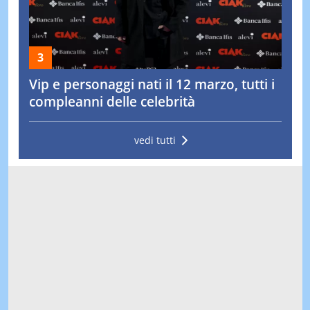
Vip e personaggi nati il 12 marzo, tutti i
compleanni delle celebrità
vedi tutti