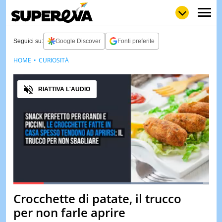
Seguici su:
Google Discover
Fonti preferite
HOME
CURIOSITÀ
NEWS
LOL
GULP
LOVE
Audio
STORIE
RIATTIVA L'AUDIO
VIDEO
WOW
POP
CURIOS
CINEM
& TV
QUIZ
&
TEST
Loaded
:
97.13%
Crocchette di patate, il trucco
Pause
Unmute
MUSIC
per non farle aprire
&
SPETT