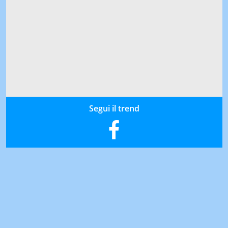
Segui il trend
Virgilio è:
NOTIZIE
SPORT
MOTORI
VIDEO
SAPERE
OROSCOPO
IN CITTÀ
IN ITALIA
AZIENDE
EVENTI