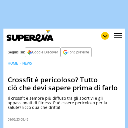
Seguici su:
Google Discover
Fonti preferite
HOME
NEWS
NEWS
LOL
GULP
LOVE
Crossfit è pericoloso? Tutto
STORIE
ciò che devi sapere prima di farlo
VIDEO
Il crossfit è sempre più diffuso tra gli sportivi e gli
WOW
POP
CURIOS
appassionati di fitness. Può essere pericoloso per la
salute? Ecco qualche dritta!
CINEM
& TV
09/03/23 08:45
QUIZ