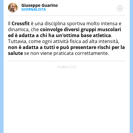
&
Giuseppe Guarino
TEST
GIORNALISTA
Ph(D) in Diritto Comparato e processi di
MUSIC
integrazione e attivo nel campo della ricerca, in
&
Il
Crossfit
è una disciplina sportiva molto intensa e
particolare sulla Storia contemporanea di America
SPETT
dinamica, che
coinvolge diversi gruppi muscolari
Latina e Spagna. Collabora con numerose testate ed
ed è adatta a chi ha un’ottima base atletica
.
è presidente dell'Associazione Culturale "La
LE
Tuttavia, come ogni attività fisica ad alta intensità,
Biblioteca del Sannio".
NOTIZI
non è adatta a tutti e può presentare rischi per la
DI
OGGI
salute
se non viene praticata correttamente.
LE
NOTIZI
DI
IERI
CONTAT