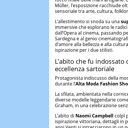
Müller, l’esposizione racchiude ol
sensoriale tra arte, cultura, folklo
L’allestimento si snoda su una
sup
immersive che esplorano le radici c
dall’Opera al cinema, passando per
Sardegna e al genio cinematograf
d’amore alla bellezza e alla cultur
ispirazione per i due stilisti.
L’abito che fu indossato
eccellenza sartoriale
Protagonista indiscusso della mo
durante l’
Alta Moda Fashion Sho
La sfilata, ambientata nella cornic
diverse modelle leggendarie come
Graham, in una celebrazione senza 
L’abito di
Naomi Campbell
colpì 
ispirazione vittoriana, dettagli in
anni Venti si intrecciarono in un 