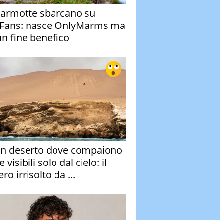
armotte sbarcano su
Fans: nasce OnlyMarms ma
un fine benefico
un deserto dove compaiono
e visibili solo dal cielo: il
ro irrisolto da ...