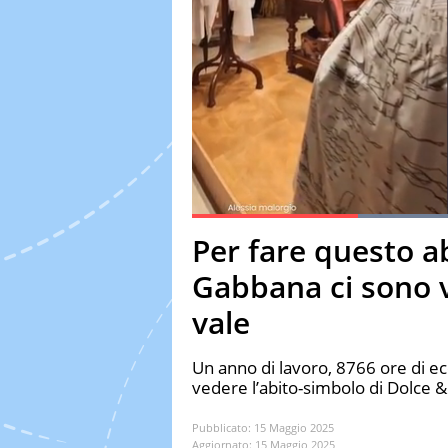
Current Time
0:20
Duration
1:11
Per fare questo a
Pause
Unmute
Fulls
Gabbana ci sono 
vale
Un anno di lavoro, 8766 ore di ec
vedere l’abito-simbolo di Dolce 
Pubblicato:
15 Maggio 2025
Aggiornato:
15 Maggio 2025