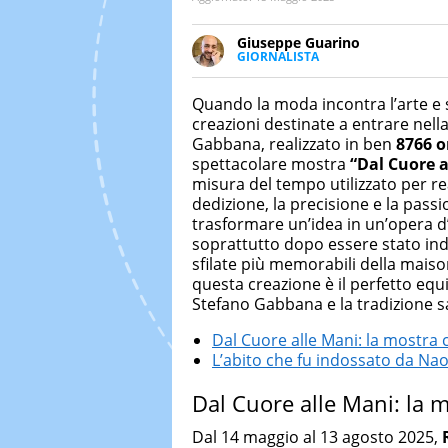
Giuseppe Guarino
GIORNALISTA
Ph(D) in Diritto Comparato e pro
particolare sulla Storia conte
Quando la moda incontra l’arte e 
numerose testate ed è president
creazioni destinate a entrare nella
Gabbana, realizzato in ben
8766 o
spettacolare mostra
“Dal Cuore a
misura del tempo utilizzato per rea
dedizione, la precisione e la pass
trasformare un’idea in un’opera d’
soprattutto dopo essere stato in
sfilate più memorabili della mais
questa creazione è il perfetto equi
Stefano Gabbana e la tradizione sa
Dal Cuore alle Mani: la mostra c
L’abito che fu indossato da Nao
Dal Cuore alle Mani: la m
Dal 14 maggio al 13 agosto 2025,