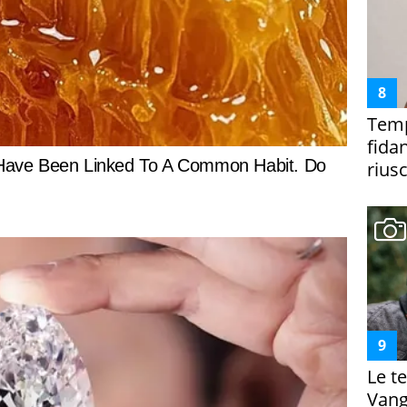
Temp
fida
riusc
Le te
Vanga