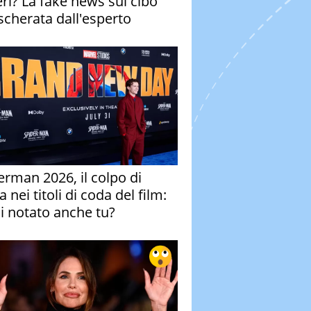
eri? La fake news sul cibo
cherata dall'esperto
erman 2026, il colpo di
 nei titoli di coda del film:
ai notato anche tu?