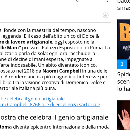
batt
smas
cessi di integrazione e attivo nel campo della ricerca, in
mporanea di America Latina e Spagna. Collabora con
si fonde con la maestria del tempo, nascono
e dell'Associazione Culturale "La Biblioteca del Sannio".
 leggenda. È il caso dell’abito unico di Dolce &
re di lavoro artigianale
, oggi esposto nella
lle Mani”
presso il Palazzo Esposizioni di Roma. La
lizzarlo parla da sola: ogni ora racchiude la
ione di decine di mani esperte, impegnate a
arte indossabile. Un abito diventato iconico,
dossato nel 2018 da
Naomi Campbell
in una delle
Spid
on. A rendere ancora più magnetico l’interesse per
scena
librio tra la visione creativa di Domenico Dolce e
lo h
rtoriale italiana più pura.
he celebra il genio artigianale
mi Campbell: 8766 ore di eccellenza sartoriale
ostra che celebra il genio artigianale
Roma
diventa epicentro internazionale della moda