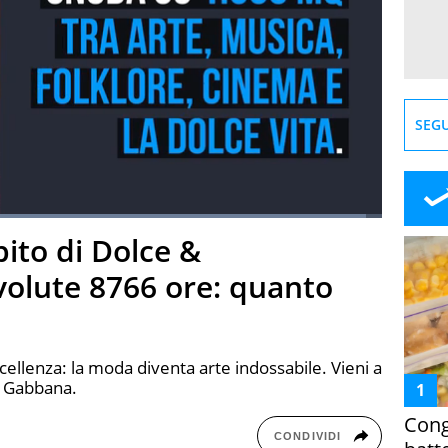
SEGU
Loaded
:
97.43%
bito di Dolce &
creen
volute 8766 ore: quanto
cellenza: la moda diventa arte indossabile. Vieni a
& Gabbana.
Cong
CONDIVIDI