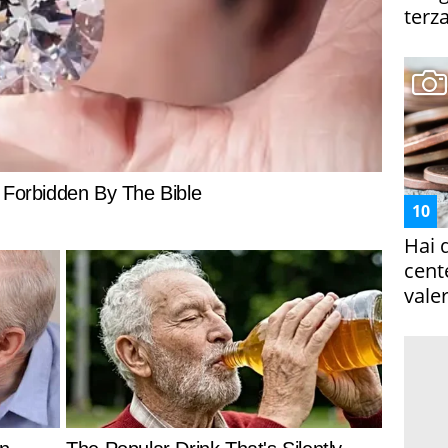
terza
Hai 
cent
vale