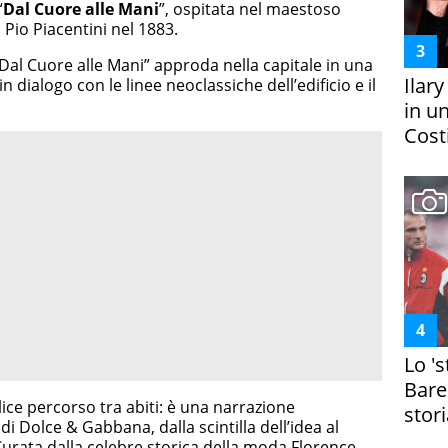
“
Dal Cuore alle Mani
”, ospitata nel maestoso
 Pio Piacentini nel 1883.
“Dal Cuore alle Mani” approda nella capitale in una
Ilar
 dialogo con le linee neoclassiche dell’edificio e il
in un
Costi
Lo '
Bare
ice percorso tra abiti: è una narrazione
stori
i Dolce & Gabbana, dalla scintilla dell’idea al
 Curata dalla celebre storica della moda Florence