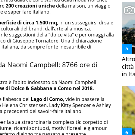
tre
200 creazioni uniche
della maison, un viaggio
re e saper fare italiano.
erficie di circa 1.500 mq
, in un susseguirsi di sale
ulturali del brand: dall’arte alla musica,
 le suggestioni della “dolce vita” e per omaggi alla
ico di Giuseppe Tornatore. Una dichiarazione
a italiana, da sempre fonte inesauribile di
Altr
 da Naomi Campbell: 8766 ore di
citt
in It
stra è l’abito indossato da Naomi Campbell
w di Dolce & Gabbana a Como nel 201
8.
e fiabesca del
Lago di Como
, vide in passerella
 Helena Christensen, Lady Kitty Spencer e Ashley
precedenti del savoir-faire italiano.
per la sua straordinaria complessità: corpetto di
 piume, ricami sontuosi, motivi floreali e glamour
perfetto dialogo tra passato e presente.