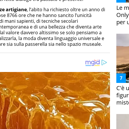
Le m
ze artigiane
, l’abito ha richiesto oltre un anno di
Only
ose 8766 ore che ne hanno sancito l’unicità
 mani sapienti, di tecniche secolari
per 
ntemporanea e di una bellezza che diventa arte
dal valore davvero altissimo se solo pensiamo a
lizzarla, la moda diventa linguaggio universale e
re sia sulla passerella sia nello spazio museale.
C'è 
figur
miste