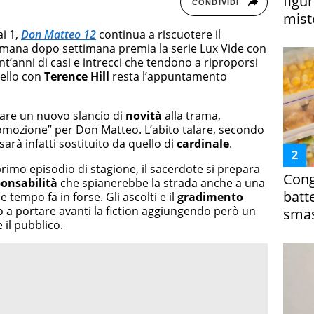
figur
CONDIVIDI
miste
ai 1,
Don Matteo 12
continua a riscuotere il
imana dopo settimana premia la serie Lux Vide con
t’anni di casi e intrecci che tendono a riproporsi
ello con
Terence Hill
resta l’appuntamento
dare un nuovo slancio di
novità
alla trama,
omozione” per Don Matteo. L’abito talare, secondo
 sarà infatti sostituito da quello di
cardinale
.
rimo episodio di stagione, il sacerdote si prepara
Cong
onsabilità
che spianerebbe la strada anche a una
batt
tempo fa in forse. Gli ascolti e il
gradimento
o a portare avanti la fiction aggiungendo però un
smas
il pubblico.