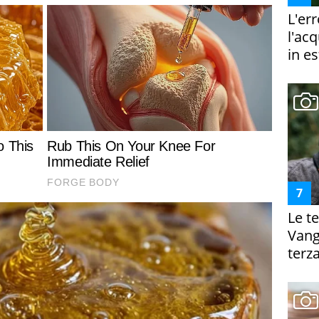
L'er
l'ac
in es
Le te
Vanga
terza