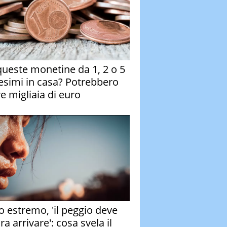
queste monetine da 1, 2 o 5
esimi in casa? Potrebbero
re migliaia di euro
o estremo, 'il peggio deve
a arrivare': cosa svela il