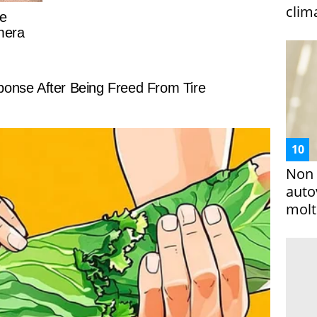
clim
Non 
auto
molto