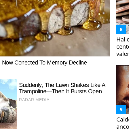
Hai 
cent
vale
Cald
ancor