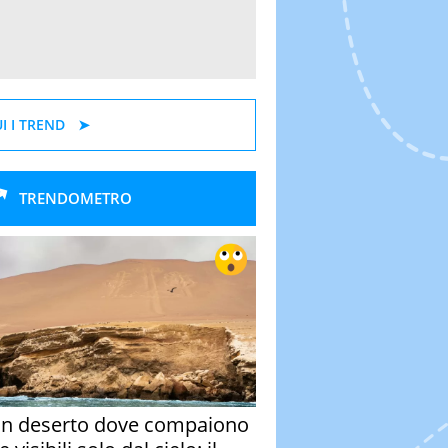
I I TREND
TRENDOMETRO
un deserto dove compaiono