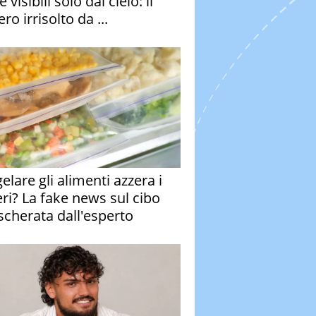
e visibili solo dal cielo: il
ro irrisolto da ...
elare gli alimenti azzera i
eri? La fake news sul cibo
cherata dall'esperto