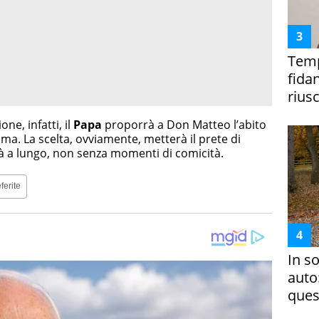
Temp
fida
riusc
ne, infatti, il
Papa
proporrà a Don Matteo l’abito
oma. La scelta, ovviamente, metterà il prete di
erà a lungo, non senza momenti di comicità.
ferite
In s
auto
ques