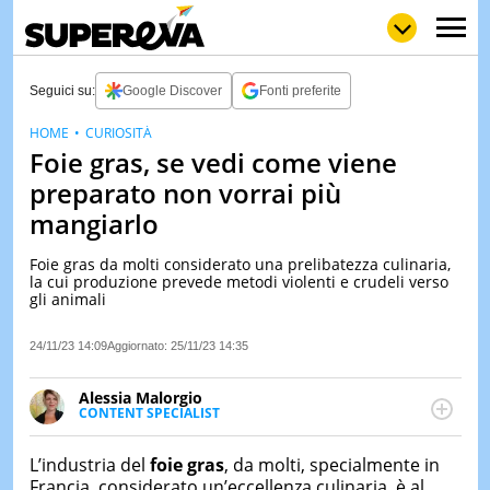
Seguici su:
Google Discover
Fonti preferite
HOME
CURIOSITÀ
Foie gras, se vedi come viene
NEWS
LOL
GULP
LOVE
preparato non vorrai più
STORIE
mangiarlo
VIDEO
Foie gras da molti considerato una prelibatezza culinaria,
WOW
POP
CURIOS
la cui produzione prevede metodi violenti e crudeli verso
gli animali
CINEM
& TV
24/11/23 14:09
Aggiornato:
25/11/23 14:35
QUIZ
&
Alessia Malorgio
TEST
CONTENT SPECIALIST
Ha conseguito un Master in Marketing Management
MUSIC
e Google Digital Training su Marketing digitale. Si
L’industria del
foie gras
, da molti, specialmente in
&
occupa della creazione di contenuti in ottica SEO e
SPETT
Francia, considerato un’eccellenza culinaria, è al