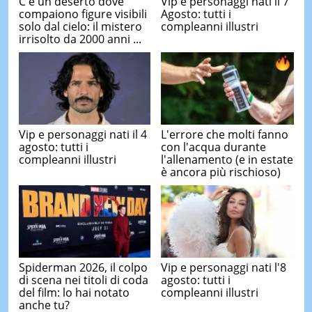
C'è un deserto dove
Vip e personaggi nati il 7
compaiono figure visibili
Agosto: tutti i
solo dal cielo: il mistero
compleanni illustri
irrisolto da 2000 anni ...
Vip e personaggi nati il 4
L'errore che molti fanno
agosto: tutti i
con l'acqua durante
compleanni illustri
l'allenamento (e in estate
è ancora più rischioso)
Spiderman 2026, il colpo
Vip e personaggi nati l'8
di scena nei titoli di coda
agosto: tutti i
del film: lo hai notato
compleanni illustri
anche tu?