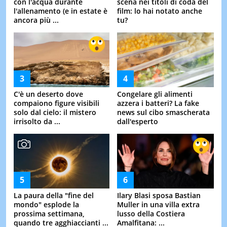
con l'acqua durante
scena nei titoli di coda del
l'allenamento (e in estate è
film: lo hai notato anche
ancora più ...
tu?
C'è un deserto dove
Congelare gli alimenti
compaiono figure visibili
azzera i batteri? La fake
solo dal cielo: il mistero
news sul cibo smascherata
irrisolto da ...
dall'esperto
La paura della "fine del
Ilary Blasi sposa Bastian
mondo" esplode la
Muller in una villa extra
prossima settimana,
lusso della Costiera
quando tre agghiaccianti ...
Amalfitana: ...