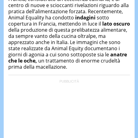
dello sviluppo di strategie marketing attraverso
centro di nuove e scioccanti rivelazioni riguardo alla
canali digitali.
LE
pratica dell’alimentazione forzata. Recentemente,
NOTIZI
Animal Equality ha condotto
indagini
sotto
DI
copertura in Francia, mettendo in luce il
lato oscuro
OGGI
della produzione di questa prelibatezza alimentare,
LE
da sempre vanto della cucina oltralpe, ma
NOTIZI
apprezzato anche in Italia. Le immagini che sono
DI
state realizzate da Animal Equity documentano i
IERI
giorni di agonia a cui sono sottoposte sia le
anatre
che le oche,
un trattamento di enorme crudeltà
CONTAT
prima della macellazione.