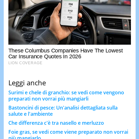
Leggi anche
Surimi e chele di granchio: se vedi come vengono
preparati non vorrai più mangiarli
Bastoncini di pesce: Un'analisi dettagliata sulla
salute e l'ambiente
Che differenza c'è tra nasello e merluzzo
Foie gras, se vedi come viene preparato non vorrai
più mangiarlo