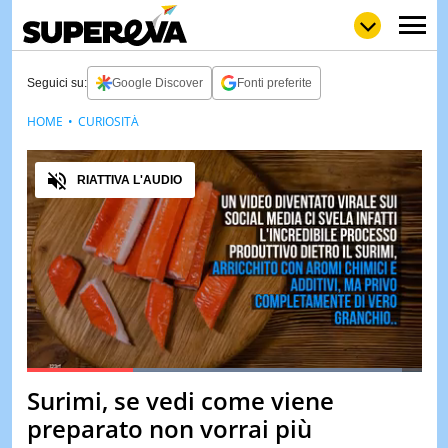
Seguici su:
Google Discover
Fonti preferite
HOME
CURIOSITÀ
NEWS
LOL
GULP
LOVE
Audio
STORIE
RIATTIVA L'AUDIO
VIDEO
WOW
POP
CURIOS
CINEM
& TV
QUIZ
&
TEST
Loaded
:
95.09%
Surimi, se vedi come viene
Pause
Unmute
MUSIC
preparato non vorrai più
&
SPETT