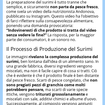
La preparazione del surimi è tutto tranne che
semplice, e sicuramente
non parte da pesce fresco
,
come svela un video della nutrizionista Andonova,
pubblicato su Instagram. Questo video ha l’obiettivo
di farci riflettere sulla consapevolezza alimentare,
ponendo una domanda provocatoria:
“Indovineresti di che prodotto si tratta dal video
senza vedere la fine?”
La risposta, per la maggior
parte dei consumatori, è un sonoro no.
Il Processo di Produzione del Surimi
Le immagini
rivelano la complessa produzione del
surimi,
ben lontana dall’idea di un alimento sano. In
una grande fabbrica, diversi ingredienti vengono
miscelati, ma non è facile capire di cosa si tratti. Ciò
che è evidente è che il prodotto finale è ben distante
dal pesce fresco. Scarti di pesce congelato, che
non
sono pregiati pezzi di granchio come molti
potrebbero pensare,
ma scarti di varie specie
ittiche, vengono
triturati grossolanamente
e
miscelati con sale, additivi chimici e albume d’uovo.
Successivamente, al composto vengono aggiunti