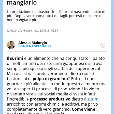
mangiarlo
LE
NOTIZI
La produzione dei bastoncini di surimi nasconde molto di
DI
più. Dopo aver conosciuto i dettagli, potresti decidere di
OGGI
non mangiarli più
LE
11/06/24 14:46
Aggiornato:
12/06/24 09:54
NOTIZI
DI
IERI
Alessia Malorgio
CONTENT SPECIALIST
CONTAT
Ha conseguito un Master in Marketing Management
e Google Digital Training su Marketing digitale. Si
Il
surimi
è un alimento che ha conquistato il palato
occupa della creazione di contenuti in ottica SEO e
di molti amanti dei ristoranti giapponesi e si trova
dello sviluppo di strategie marketing attraverso
sempre più spesso sugli scaffali dei supermercati.
canali digitali.
Ma cosa si nasconde veramente dietro questi
bastoncini di
polpa di granchio
? Potresti non
guardare più allo stesso modo questo alimento una
volta scoperti i processi di produzione. Un video
diventato virale sui social media ci svela infatti
l’incredibile
processo produttivo
dietro il
surimi
,
arricchito con aromi chimici e additivi, ma privo
completamente di vero granchio.
Come viene