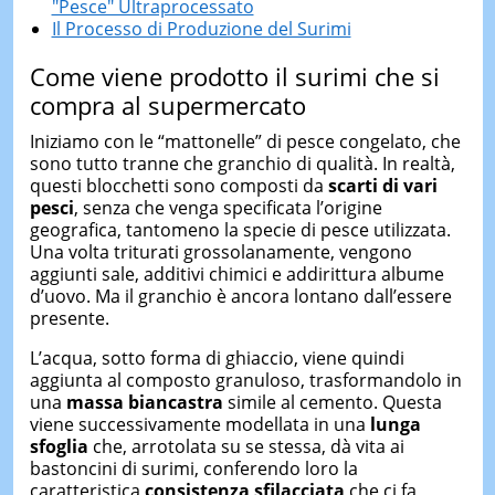
"Pesce" Ultraprocessato
Il Processo di Produzione del Surimi
Come viene prodotto il surimi che si
compra al supermercato
Iniziamo con le “mattonelle” di pesce congelato, che
sono tutto tranne che granchio di qualità. In realtà,
questi blocchetti sono composti da
scarti di vari
pesci
, senza che venga specificata l’origine
geografica, tantomeno la specie di pesce utilizzata.
Una volta triturati grossolanamente, vengono
aggiunti sale, additivi chimici e addirittura albume
d’uovo. Ma il granchio è ancora lontano dall’essere
presente.
L’acqua, sotto forma di ghiaccio, viene quindi
aggiunta al composto granuloso, trasformandolo in
una
massa biancastra
simile al cemento. Questa
viene successivamente modellata in una
lunga
sfoglia
che, arrotolata su se stessa, dà vita ai
bastoncini di surimi, conferendo loro la
caratteristica
consistenza sfilacciata
che ci fa